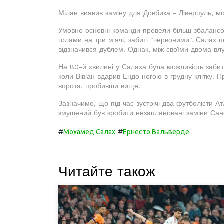
Мілан виявив заміну для Довбика - Ліверпуль, 
Умовно основні команди провели більш збалансов
голами на три м'ячі, забиті "червоними". Салах 
відзначився дублем. Однак, між своїми двома вл
На 80-й хвилині у Салаха була можливість забит
коли Вівіан вдарив Ендо ногою в грудну клітку. П
ворота, пробивши вище.
Зазначимо, що під час зустрічі два футболісти А
змушений був зробити незаплановані заміни Санс
#
#
Мохамед Салах
Ернесто Вальверде
Читайте також