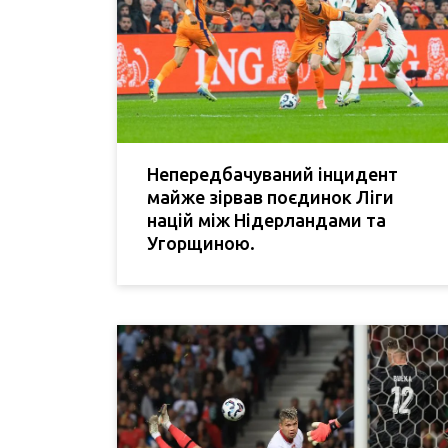
Непередбачуваний інцидент
майже зірвав поєдинок Ліги
націй між Нідерландами та
Угорщиною.