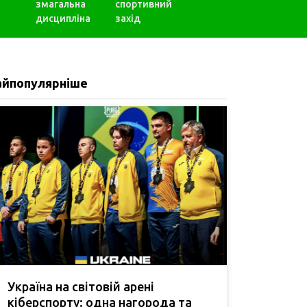
змагальна
спортивний
дисципліна
захід
айпопулярніше
Україна на світовій арені
кіберспорту: одна нагорода та