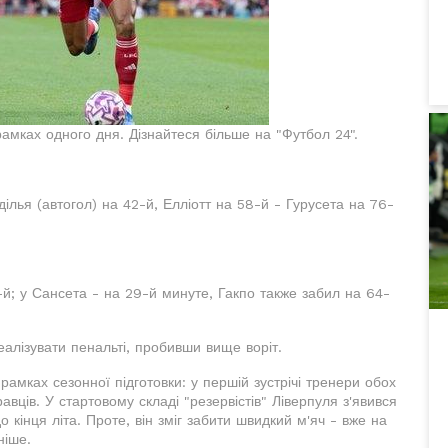
 рамках одного дня. Дізнайтеся більше на "Футбол 24".
ділья (автогол) на 42-й, Елліотт на 58-й - Гурусета на 76-
-й; у Сансета - на 29-й минуте, Гакпо также забил на 64-
еалізувати пенальті, пробивши вище воріт.
в рамках сезонної підготовки: у першій зустрічі тренери обох
равців. У стартовому складі "резервістів" Ліверпуля з'явився
о кінця літа. Проте, він зміг забити швидкий м'яч - вже на
ніше.