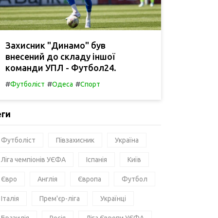
Захисник "Динамо" був
внесений до складу іншої
команди УПЛ - Футбол24.
#
#
#
Футболіст
Одеса
Спорт
еги
Футболіст
Півзахисник
Україна
Ліга чемпіонів УЄФА
Іспанія
Київ
Євро
Англія
Європа
Футбол
Італія
Прем'єр-ліга
Українці