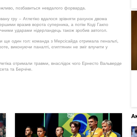
можливо, позбавиться невдалого форварда.
ану гру – Атлетіко вдалося зрівняти рахунок двома
першими вразив ворота суперника, а потім Коді Гакпо
учними ударами нідерландець також зробив автогол.
и ще один гол: команда з Мерсісайда отримала пенальті,
роте, виконуючи паналті, єгиптянин не зміг влучити у
тлетіка отримали травми, внаслідок чого Ернесто Вальверде
ета та Берчіче.
А