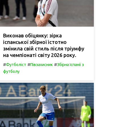
Виконав обіцянку: зірка
іспанської збірної істотно
змінила свій стиль після тріумфу
на чемпіонаті світу 2026 року.
#
#
#
Футболіст
Півзахисник
Збірна Іспанії з
футболу