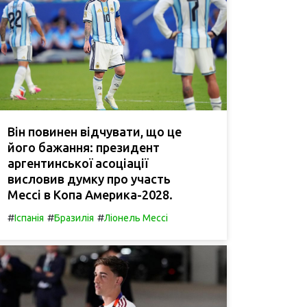
Він повинен відчувати, що це
його бажання: президент
аргентинської асоціації
висловив думку про участь
Мессі в Копа Америка-2028.
#
#
#
Іспанія
Бразилія
Ліонель Мессі