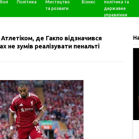
бол
Політика
Мистецтво
Бізнес
політика та
та розваги
державне
управління
 Атлетіком, де Гакпо відзначився
Н
ах не зумів реалізувати пенальті