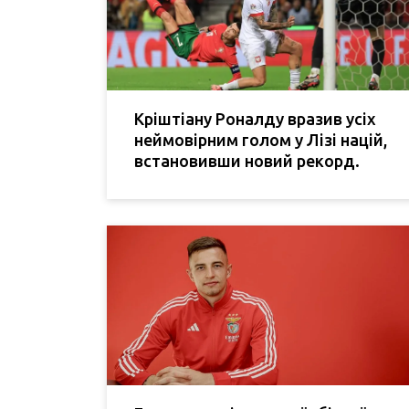
Кріштіану Роналду вразив усіх
неймовірним голом у Лізі націй,
встановивши новий рекорд.