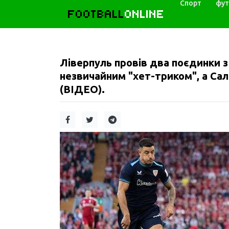
Спорт
фут
FOOTBALL
ONLINE
Ліверпуль провів два поєдинки з
незвичайним "хет-триком", а Сал
(ВІДЕО).