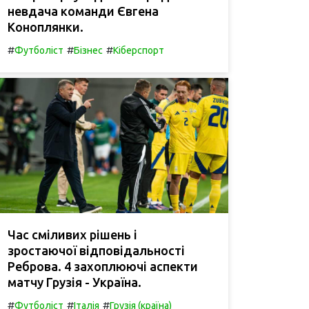
невдача команди Євгена
Коноплянки.
#
#
#
Футболіст
Бізнес
Кіберспорт
Час сміливих рішень і
зростаючої відповідальності
Реброва. 4 захоплюючі аспекти
матчу Грузія - Україна.
#
#
#
Футболіст
Італія
Грузія (країна)