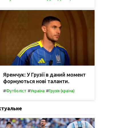
Яремчук: У Грузії в даний момент
формуються нові таланти.
#
#
#
Футболіст
Україна
Грузія (країна)
ктуальне