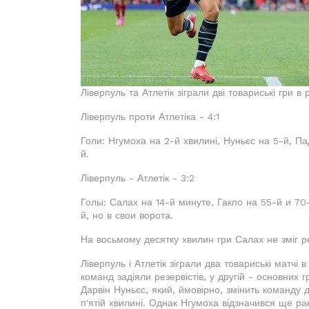
Ліверпуль та Атлетік зіграли дві товариські гри в
Ліверпуль проти Атлетіка - 4:1
Голи: Нгумоха на 2-й хвилині, Нуньєс на 5-й, Па
й.
Ліверпуль - Атлетік - 3:2
Голы: Салах на 14-й минуте, Гакпо на 55-й и 70
й, но в свои ворота.
На восьмому десятку хвилин гри Салах не зміг р
Ліверпуль і Атлетік зіграли два товариські матчі 
команд задіяли резервістів, у другій - основних г
Дарвін Нуньєс, який, ймовірно, змінить команду д
п'ятій хвилині. Однак Нгумоха відзначився ще ра