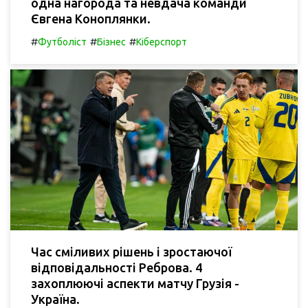
одна нагорода та невдача команди
Євгена Коноплянки.
#
#
#
Футболіст
Бізнес
Кіберспорт
Час сміливих рішень і зростаючої
відповідальності Реброва. 4
захоплюючі аспекти матчу Грузія -
Україна.