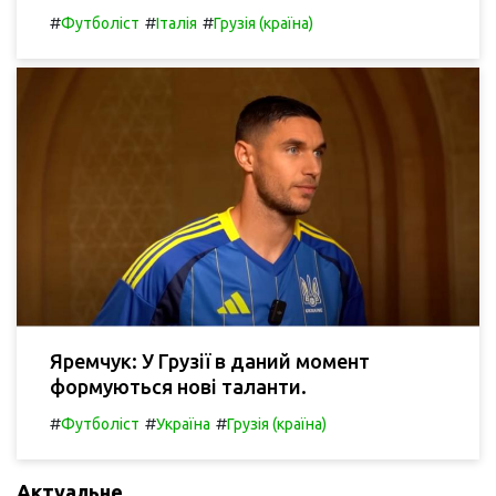
#
#
#
Футболіст
Італія
Грузія (країна)
Яремчук: У Грузії в даний момент
формуються нові таланти.
#
#
#
Футболіст
Україна
Грузія (країна)
Актуальне