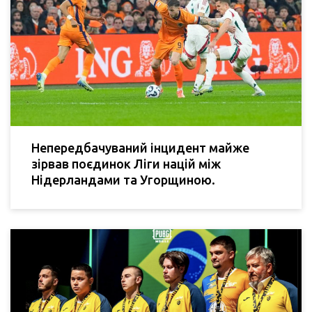
Непередбачуваний інцидент майже
зірвав поєдинок Ліги націй між
Нідерландами та Угорщиною.