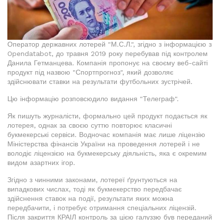
Оператор державних лотерей "М.С.Л.", згідно з інформацією з
Opendatabot, до травня 2019 року перебував під контролем
Данила Гетманцева. Компанія пропонує на своєму веб-сайті
продукт під назвою "Спортпрогноз", який дозволяє
здійснювати ставки на результати футбольних зустрічей.
Цю інформацію розповсюдило видання "Телеграф".
Як пишуть журналісти, формально цей продукт подається як
лотерея, однак за своєю суттю повторює класичні
букмекерські сервіси. Водночас компанія має лише ліцензію
Міністерства фінансів України на проведення лотерей і не
володіє ліцензією на букмекерську діяльність, яка є окремим
видом азартних ігор.
Згідно з чинними законами, лотереї ґрунтуються на
випадкових числах, тоді як букмекерство передбачає
здійснення ставок на події, результати яких можна
передбачити, і потребує отримання спеціальних ліцензій.
Після закриття КРАІЛ контроль за цією галуззю був переданий