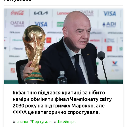
Інфантіно піддався критиці за нібито
наміри обміняти фінал Чемпіонату світу
2030 року на підтримку Марокко, але
ФІФА це категорично спростувала.
#
#
#
Іспанія
Португалія
Швейцарія