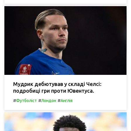
Мудрик дебютував у складі Челсі:
подробиці гри проти Ювентуса.
#
#
#
Футболіст
Лондон
Англія