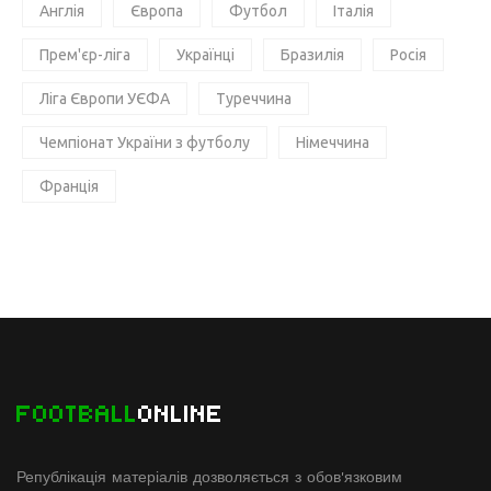
Англія
Європа
Футбол
Італія
Прем'єр-ліга
Українці
Бразилія
Росія
Ліга Європи УЄФА
Туреччина
Чемпіонат України з футболу
Німеччина
Франція
FOOTBALL
ONLINE
Републікація матеріалів дозволяється з обов'язковим