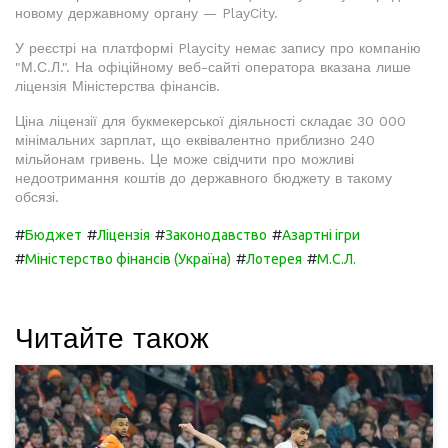
новому державному органу — PlayCity.
У реєстрі на платформі Playcity немає запису про компанію
"М.С.Л.". На офіційному веб-сайті оператора вказана лише
ліцензія Міністерства фінансів.
Ціна ліцензії для букмекерської діяльності складає 30 000
мінімальних зарплат, що еквівалентно приблизно 240
мільйонам гривень. Це може свідчити про можливі
недоотримання коштів до державного бюджету в такому
обсязі.
#
#
#
#
Бюджет
Ліцензія
Законодавство
Азартні ігри
#
#
#
Міністерство фінансів (Україна)
Лотерея
М.С.Л.
Читайте також