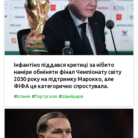
Інфантіно піддався критиці за нібито
наміри обміняти фінал Чемпіонату світу
2030 року на підтримку Марокко, але
ФІФА це категорично спростувала.
#
#
#
Іспанія
Португалія
Швейцарія