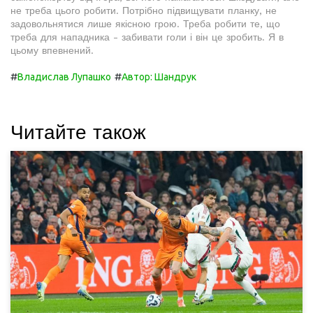
не треба цього робити. Потрібно підвищувати планку, не
задовольнятися лише якісною грою. Треба робити те, що
треба для нападника - забивати голи і він це зробить. Я в
цьому впевнений.
#
#
Владислав Лупашко
Автор: Шандрук
Читайте також