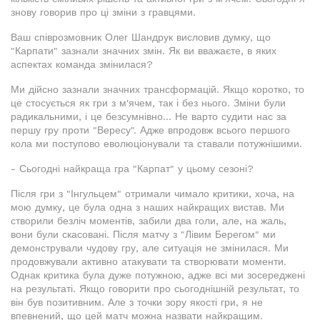
знову говорив про ці зміни з гравцями.
Ваш співрозмовник Олег Шандрук висловив думку, що
"Карпати" зазнали значних змін. Як ви вважаєте, в яких
аспектах команда змінилася?
Ми дійсно зазнали значних трансформацій. Якщо коротко, то
це стосується як гри з м'ячем, так і без нього. Зміни були
радикальними, і це безсумнівно... Не варто судити нас за
першу гру проти "Вересу". Адже впродовж всього першого
кола ми поступово еволюціонували та ставали потужнішими.
- Сьогодні найкраща гра "Карпат" у цьому сезоні?
Після гри з "Інгульцем" отримали чимало критики, хоча, на
мою думку, це була одна з наших найкращих вистав. Ми
створили безліч моментів, забили два голи, але, на жаль,
вони були скасовані. Після матчу з "Лівим Берегом" ми
демонстрували чудову гру, але ситуація не змінилася. Ми
продовжували активно атакувати та створювати моменти.
Однак критика була дуже потужною, адже всі ми зосереджені
на результаті. Якщо говорити про сьогоднішній результат, то
він був позитивним. Але з точки зору якості гри, я не
впевнений, що цей матч можна назвати найкращим.