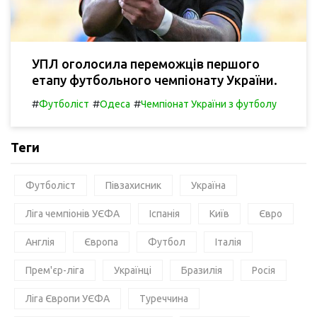
УПЛ оголосила переможців першого
етапу футбольного чемпіонату України.
#
#
#
Футболіст
Одеса
Чемпіонат України з футболу
Теги
Футболіст
Півзахисник
Україна
Ліга чемпіонів УЄФА
Іспанія
Київ
Євро
Англія
Європа
Футбол
Італія
Прем'єр-ліга
Українці
Бразилія
Росія
Ліга Європи УЄФА
Туреччина