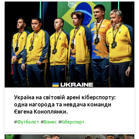
Україна на світовій арені кіберспорту:
одна нагорода та невдача команди
Євгена Коноплянки.
#
#
#
Футболіст
Бізнес
Кіберспорт