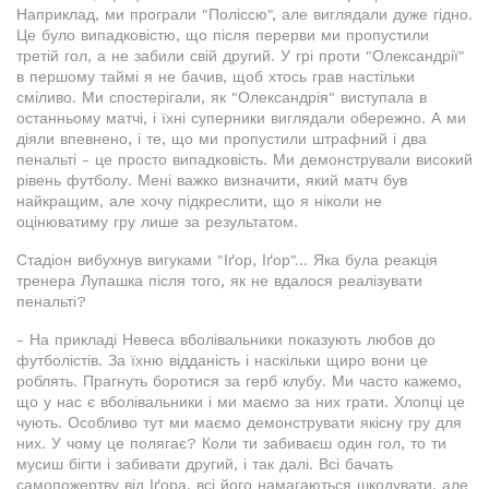
Наприклад, ми програли "Поліссю", але виглядали дуже гідно.
Це було випадковістю, що після перерви ми пропустили
третій гол, а не забили свій другий. У грі проти "Олександрії"
в першому таймі я не бачив, щоб хтось грав настільки
сміливо. Ми спостерігали, як "Олександрія" виступала в
останньому матчі, і їхні суперники виглядали обережно. А ми
діяли впевнено, і те, що ми пропустили штрафний і два
пенальті - це просто випадковість. Ми демонстрували високий
рівень футболу. Мені важко визначити, який матч був
найкращим, але хочу підкреслити, що я ніколи не
оцінюватиму гру лише за результатом.
Стадіон вибухнув вигуками "Іґор, Іґор"... Яка була реакція
тренера Лупашка після того, як не вдалося реалізувати
пенальті?
- На прикладі Невеса вболівальники показують любов до
футболістів. За їхню відданість і наскільки щиро вони це
роблять. Прагнуть боротися за герб клубу. Ми часто кажемо,
що у нас є вболівальники і ми маємо за них грати. Хлопці це
чують. Особливо тут ми маємо демонструвати якісну гру для
них. У чому це полягає? Коли ти забиваєш один гол, то ти
мусиш бігти і забивати другий, і так далі. Всі бачать
самопожертву від Іґора, всі його намагаються шкодувати, але