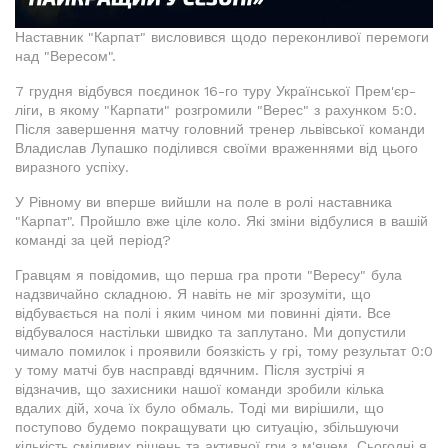
Наставник "Карпат" висловився щодо переконливої перемоги
над "Вересом".
7 грудня відбувся поєдинок 16-го туру Української Прем'єр-
ліги, в якому "Карпати" розгромили "Верес" з рахунком 5:0.
Після завершення матчу головний тренер львівської команди
Владислав Лупашко поділився своїми враженнями від цього
виразного успіху.
У Рівному ви вперше вийшли на поле в ролі наставника
"Карпат". Пройшло вже ціле коло. Які зміни відбулися в вашій
команді за цей період?
Гравцям я повідомив, що перша гра проти "Вересу" була
надзвичайно складною. Я навіть не міг зрозуміти, що
відбувається на полі і яким чином ми повинні діяти. Все
відбувалося настільки швидко та заплутано. Ми допустили
чимало помилок і проявили боязкість у грі, тому результат 0:0
у тому матчі був насправді вдячним. Після зустрічі я
відзначив, що захисники нашої команди зробили кілька
вдалих дій, хоча їх було обмаль. Тоді ми вирішили, що
поступово будемо покращувати цю ситуацію, збільшуючи
кількість сміливих рішень та активної гри з м'ячем. Сьогодні я