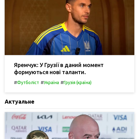
Яремчук: У Грузії в даний момент
формуються нові таланти.
#
#
#
Футболіст
Україна
Грузія (країна)
Актуальне