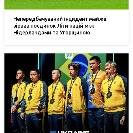
Непередбачуваний інцидент майже
зірвав поєдинок Ліги націй між
Нідерландами та Угорщиною.