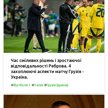
Час сміливих рішень і зростаючої
відповідальності Реброва. 4
захоплюючі аспекти матчу Грузія -
Україна.
#
#
#
Футболіст
Італія
Грузія (країна)