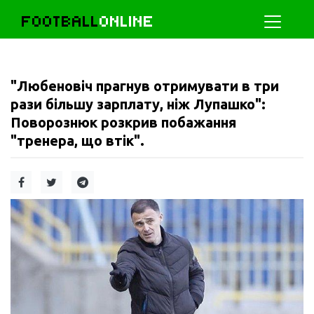
FOOTBALL
ONLINE
"Любеновіч прагнув отримувати в три
рази більшу зарплату, ніж Лупашко":
Поворознюк розкрив побажання
"тренера, що втік".