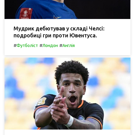
Мудрик дебютував у складі Челсі:
подробиці гри проти Ювентуса.
#
#
#
Футболіст
Лондон
Англія