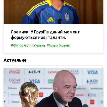
Яремчук: У Грузії в даний момент
формуються нові таланти.
#
#
#
Футболіст
Україна
Грузія (країна)
Актуальне