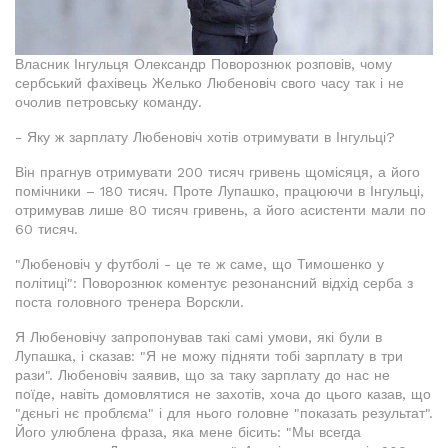
Власник Інгульця Олександр Поворознюк розповів, чому
сербський фахівець Желько Любеновіч свого часу так і не
очолив петровську команду.
- Яку ж зарплату Любеновіч хотів отримувати в Інгульці?
Він прагнув отримувати 200 тисяч гривень щомісяця, а його
помічники – 180 тисяч. Проте Лупашко, працюючи в Інгульці,
отримував лише 80 тисяч гривень, а його асистенти мали по
60 тисяч.
"Любеновіч у футболі - це те ж саме, що Тимошенко у
політиці": Поворознюк коментує резонансний відхід серба з
поста головного тренера Ворскли.
Я Любеновічу запропонував такі самі умови, які були в
Лупашка, і сказав: "Я не можу підняти тобі зарплату в три
рази". Любеновіч заявив, що за таку зарплату до нас не
поїде, навіть домовлятися не захотів, хоча до цього казав, що
"дєньгі нє проблєма" і для нього головне "показать результат".
Його улюблена фраза, яка мене бісить: "Мы всегда