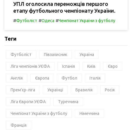
УПЛ оголосила переможців першого
етапу футбольного чемпіонату України.
#
#
#
Футболіст
Одеса
Чемпіонат України з футболу
Теги
Футболіст
Півзахисник
Україна
Ліга чемпіонів УЄФА
Іспанія
Київ
Євро
Англія
Європа
Футбол
Італія
Прем'єр-ліга
Українці
Бразилія
Росія
Ліга Європи УЄФА
Туреччина
Чемпіонат України з футболу
Німеччина
Франція