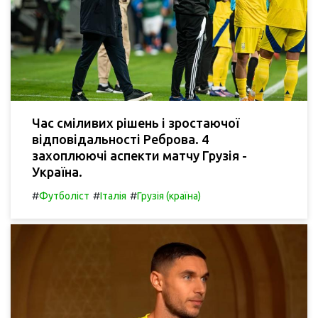
Час сміливих рішень і зростаючої
відповідальності Реброва. 4
захоплюючі аспекти матчу Грузія -
Україна.
#
#
#
Футболіст
Італія
Грузія (країна)