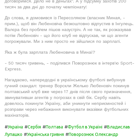
договоримся. Дело не в деньгах". А у підсумку захотів 200
тисяч за два дні до початку чемпіонату!
До слова, я домовився із Пересоляком (власник Миная, -
прим.), щоб він Любеновіча безкоштовно відпустив в Інгулець.
Валєра без проблем пішов назустріч. А не так, як розказував
потім Любеновіч - що його клуб не відпускав, чи що агенти
погрожували. Ми з ним просто не зійшлися по зарплаті.
Яка ж була зарплата Любеновича в Минаї?
- 50 тисяч гривень, - поділився Поворознюк в інтерв'ю Sport-
Express.
Нагадаємо, напередодні в українському футболі вибухнув
гучний скандал: тренер Ворскли Желько Любеновіч покинув
полтавський клуб вже через 17 днів після свого призначення,
звинувативши агентів у погрозах в свій бік. Сербу навіть
довелось покинути Україну, аби уникнути неприємностей і
розправи через небажання виконувати вказівки футбольних
махінаторів.
#
#
#
#
#
Україна
Сербія
Полтава
Футбол в Україні
Владислав
#
#
Лупашко
Українська гривня
Поворознюк Олександр