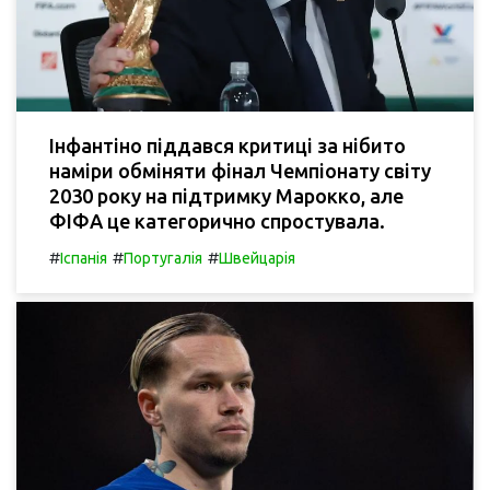
Інфантіно піддався критиці за нібито
наміри обміняти фінал Чемпіонату світу
2030 року на підтримку Марокко, але
ФІФА це категорично спростувала.
#
#
#
Іспанія
Португалія
Швейцарія