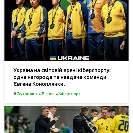
Україна на світовій арені кіберспорту:
одна нагорода та невдача команди
Євгена Коноплянки.
#
#
#
Футболіст
Бізнес
Кіберспорт