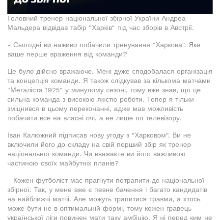
Головний тренер національної збірної України Андреа
Мальдера відвідав табір "Харків" під час зборів в Австрії.
- Сьогодні ви наживо побачили тренування "Харкова". Яке
ваше перше враження від команди?
Це було дійсно вражаюче. Мені дуже сподобалася організація
та концепція команди. Я також слідкував за кількома матчами
"Металіста 1925" у минулому сезоні, тому вже знав, що це
сильна команда з високою якістю роботи. Тепер я тільки
зміцнився в цьому переконанні, адже мав можливість
побачити все на власні очі, а не лише по телевізору.
Іван Калюжний підписав нову угоду з "Харковом". Ви не
включили його до складу на свій перший збір як тренер
національної команди. Чи вважаєте ви його важливою
частиною своїх майбутніх планів?
- Кожен футболіст має прагнути потрапити до національної
збірної. Так, у мене вже є певне бачення і багато кандидатів
на найближчі матчі. Але можуть трапитися травми, а хтось
може бути не в оптимальній формі, тому кожен гравець
української ліги повинен мати таку амбіцію. Я ні перед ким не