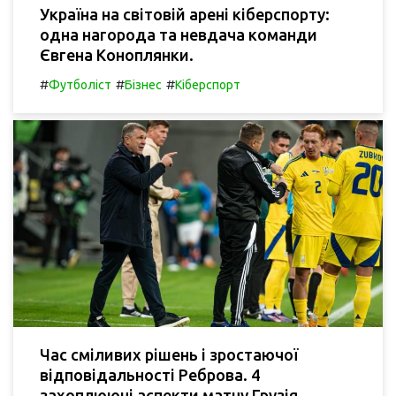
Україна на світовій арені кіберспорту:
одна нагорода та невдача команди
Євгена Коноплянки.
#
#
#
Футболіст
Бізнес
Кіберспорт
Час сміливих рішень і зростаючої
відповідальності Реброва. 4
захоплюючі аспекти матчу Грузія -