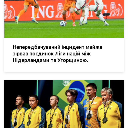
Непередбачуваний інцидент майже
зірвав поєдинок Ліги націй між
Нідерландами та Угорщиною.