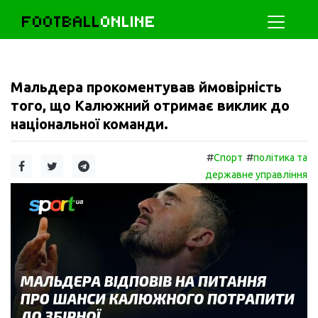
FOOTBALL
ONLINE
Мальдера прокоментував ймовірність
того, що Калюжний отримає виклик до
національної команди.
#
#
Спорт
політика та
державне управління