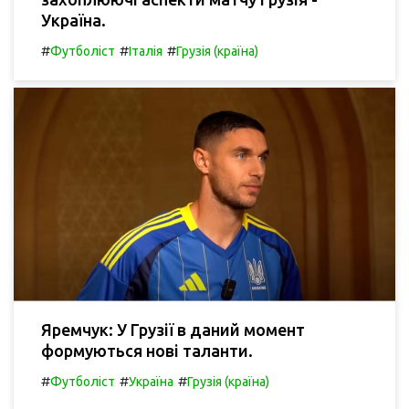
Україна.
#
#
#
Футболіст
Італія
Грузія (країна)
Яремчук: У Грузії в даний момент
формуються нові таланти.
#
#
#
Футболіст
Україна
Грузія (країна)