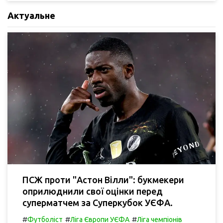
Актуальне
ПСЖ проти "Астон Вілли": букмекери
оприлюднили свої оцінки перед
суперматчем за Суперкубок УЄФА.
#
#
#
Футболіст
Ліга Європи УЄФА
Ліга чемпіонів