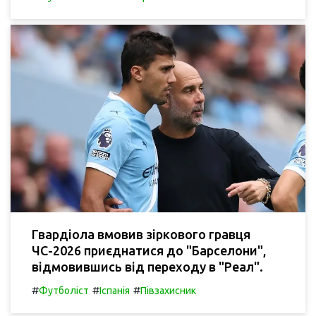
Гвардіола вмовив зіркового гравця
ЧС-2026 приєднатися до "Барселони",
відмовившись від переходу в "Реал".
#
#
#
Футболіст
Іспанія
Півзахисник