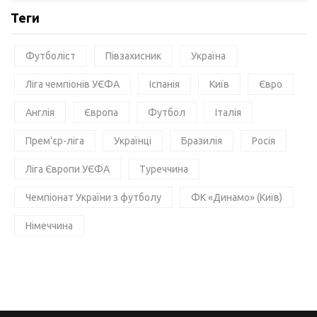
Теги
Футболіст
Півзахисник
Україна
Ліга чемпіонів УЄФА
Іспанія
Київ
Євро
Англія
Європа
Футбол
Італія
Прем'єр-ліга
Українці
Бразилія
Росія
Ліга Європи УЄФА
Туреччина
Чемпіонат України з футболу
ФК «Динамо» (Київ)
Німеччина