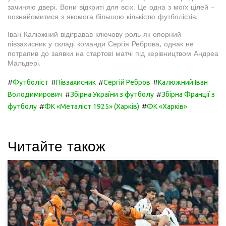
зачиняю двері. Вони відкриті для всіх. Це одна з моїх цілей -
познайомитися з якомога більшою кількістю футболістів.
Іван Калюжний відігравав ключову роль як опорний
півзахисник у складі команди Сергія Реброва, однак не
потрапив до заявки на стартові матчі під керівництвом Андреа
Мальдері.
#
#
#
#
Футболіст
Півзахисник
Сергій Ребров
Калюжний Іван
#
#
Володимирович
Збірна України з футболу
Збірна Франції з
#
#
футболу
ФК «Металіст 1925» (Харків)
ФК «Харків»
Читайте також