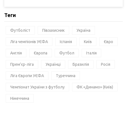
Теги
Футболіст
Півзахисник
Україна
Ліга чемпіонів УЄФА
Іспанія
Київ
Євро
Англія
Європа
Футбол
Італія
Прем'єр-ліга
Українці
Бразилія
Росія
Ліга Європи УЄФА
Туреччина
Чемпіонат України з футболу
ФК «Динамо» (Київ)
Німеччина