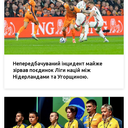
Непередбачуваний інцидент майже
зірвав поєдинок Ліги націй між
Нідерландами та Угорщиною.