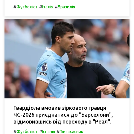
#
#
#
Футболіст
Італія
Бразилія
Гвардіола вмовив зіркового гравця
ЧС-2026 приєднатися до "Барселони",
відмовившись від переходу в "Реал".
#
#
#
Футболіст
Іспанія
Півзахисник