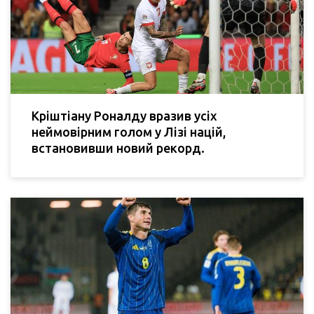
Кріштіану Роналду вразив усіх
неймовірним голом у Лізі націй,
встановивши новий рекорд.