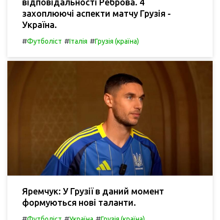
відповідальності Реброва. 4
захоплюючі аспекти матчу Грузія -
Україна.
#
#
#
Футболіст
Італія
Грузія (країна)
Яремчук: У Грузії в даний момент
формуються нові таланти.
#
#
#
Футболіст
Україна
Грузія (країна)