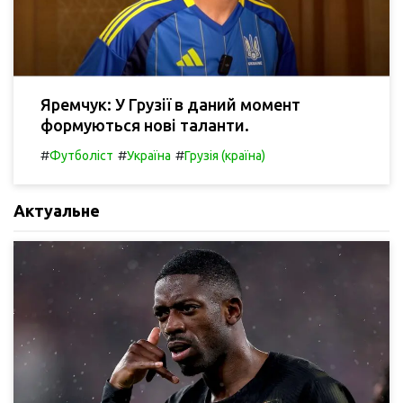
Яремчук: У Грузії в даний момент
формуються нові таланти.
#
#
#
Футболіст
Україна
Грузія (країна)
Актуальне