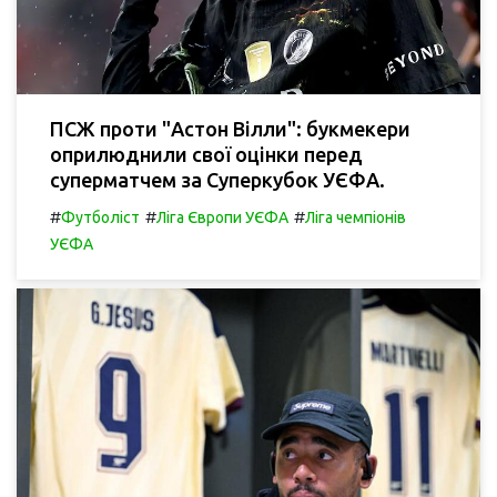
ПСЖ проти "Астон Вілли": букмекери
оприлюднили свої оцінки перед
суперматчем за Суперкубок УЄФА.
#
#
#
Футболіст
Ліга Європи УЄФА
Ліга чемпіонів
УЄФА