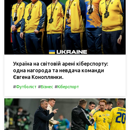
Україна на світовій арені кіберспорту:
одна нагорода та невдача команди
Євгена Коноплянки.
#
#
#
Футболіст
Бізнес
Кіберспорт