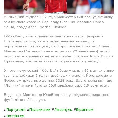
Англійський футбольний клуб Манчестер Сіті планує можливу
заміну свого хавбека Бернарду Сілви на Моргана Гіббса-
Уайта, повідомляє Football Insider.
Гіббс-Вайт, який в даний момент є важливою фігурою в
Ноттінгемі, розглядається як потенційна заміна для
португальського гравця в довгостроковій перспективі. Однак,
Манчестер Сіті знадобиться витратити 70 мільйонів фунтів і
подолати конкуренцію від інших клубів, зокрема Астон Вілли з
Бірмінгема, яка також виявила зацікавленість у ньому.
У поточному сезоні Гіббс-Вайт брав участь у 35 матчах різних
турнірів, забивши 7 голів і зробивши 4 асисти. Його договір із
Форестом триватиме до літа 2028 року. Варто зазначити, що
"Лісники" купили його за 29,5 мільйона євро 3,5 роки тому.
Водночас, Манчестер Юнайтед планує підписати видатного
футболіста з Ліверпуля.
#
#
#
#
Португалія
Півзахисник
Ліверпуль
Бірмінгем
#
Ноттінгем