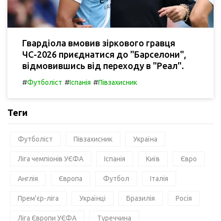
Гвардіола вмовив зіркового гравця
ЧС-2026 приєднатися до "Барселони",
відмовившись від переходу в "Реал".
#
#
#
Футболіст
Іспанія
Півзахисник
Теги
Футболіст
Півзахисник
Україна
Ліга чемпіонів УЄФА
Іспанія
Київ
Євро
Англія
Європа
Футбол
Італія
Прем'єр-ліга
Українці
Бразилія
Росія
Ліга Європи УЄФА
Туреччина