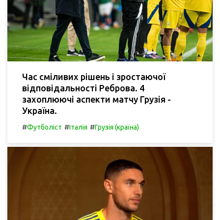
Час сміливих рішень і зростаючої
відповідальності Реброва. 4
захоплюючі аспекти матчу Грузія -
Україна.
#
#
#
Футболіст
Італія
Грузія (країна)