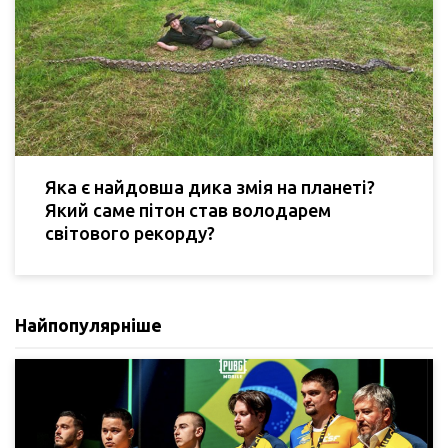
Яка є найдовша дика змія на планеті?
Який саме пітон став володарем
світового рекорду?
Найпопулярніше