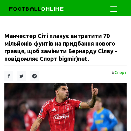
FOOTBALL
ONLINE
Манчестер Сіті планує витратити 70
мільйонів фунтів на придбання нового
гравця, щоб замінити Бернарду Сілву -
повідомляє Спорт bigmir)net.
#
Спорт