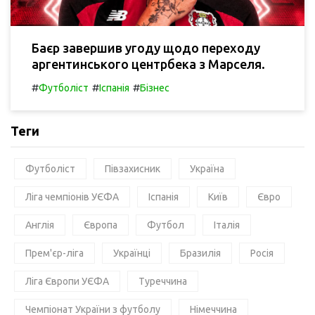
Баєр завершив угоду щодо переходу
аргентинського центрбека з Марселя.
#
#
#
Футболіст
Іспанія
Бізнес
Теги
Футболіст
Півзахисник
Україна
Ліга чемпіонів УЄФА
Іспанія
Київ
Євро
Англія
Європа
Футбол
Італія
Прем'єр-ліга
Українці
Бразилія
Росія
Ліга Європи УЄФА
Туреччина
Чемпіонат України з футболу
Німеччина