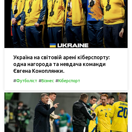
Україна на світовій арені кіберспорту:
одна нагорода та невдача команди
Євгена Коноплянки.
#
#
#
Футболіст
Бізнес
Кіберспорт