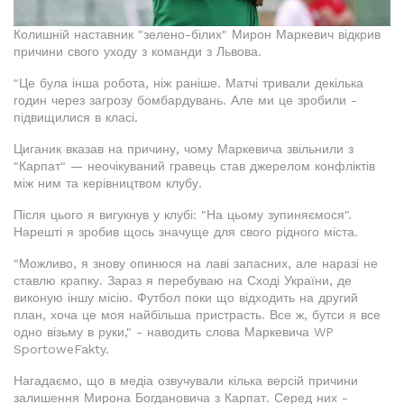
Колишній наставник "зелено-білих" Мирон Маркевич відкрив
причини свого уходу з команди з Львова.
"Це була інша робота, ніж раніше. Матчі тривали декілька
годин через загрозу бомбардувань. Але ми це зробили -
підвищилися в класі.
Циганик вказав на причину, чому Маркевича звільнили з
"Карпат" — неочікуваний гравець став джерелом конфліктів
між ним та керівництвом клубу.
Після цього я вигукнув у клубі: "На цьому зупиняємося".
Нарешті я зробив щось значуще для свого рідного міста.
"Можливо, я знову опинюся на лаві запасних, але наразі не
ставлю крапку. Зараз я перебуваю на Сході України, де
виконую іншу місію. Футбол поки що відходить на другий
план, хоча це моя найбільша пристрасть. Все ж, бутси я все
одно візьму в руки," - наводить слова Маркевича WP
SportoweFakty.
Нагадаємо, що в медіа озвучували кілька версій причини
залишення Мирона Богдановича з Карпат. Серед них -