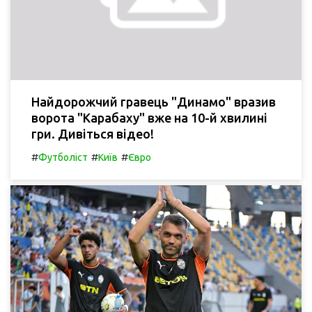
Найдорожчий гравець "Динамо" вразив
ворота "Карабаху" вже на 10-й хвилині
гри. Дивіться відео!
#
#
#
Футболіст
Київ
Євро