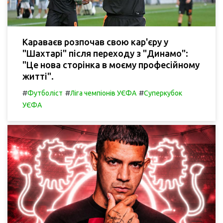
Караваєв розпочав свою кар'єру у
"Шахтарі" після переходу з "Динамо":
"Це нова сторінка в моєму професійному
житті".
#
#
#
Футболіст
Ліга чемпіонів УЄФА
Суперкубок
УЄФА