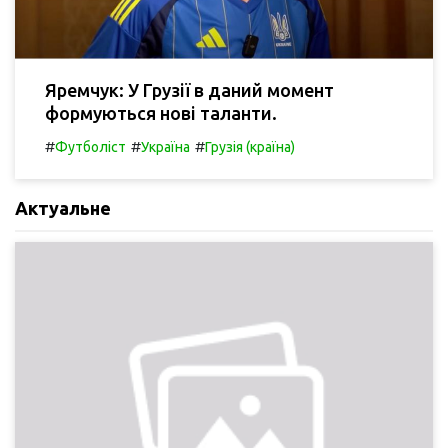
Яремчук: У Грузії в даний момент
формуються нові таланти.
#
#
#
Футболіст
Україна
Грузія (країна)
Актуальне