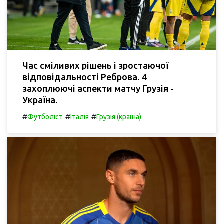
Час сміливих рішень і зростаючої
відповідальності Реброва. 4
захоплюючі аспекти матчу Грузія -
Україна.
#
#
#
Футболіст
Італія
Грузія (країна)