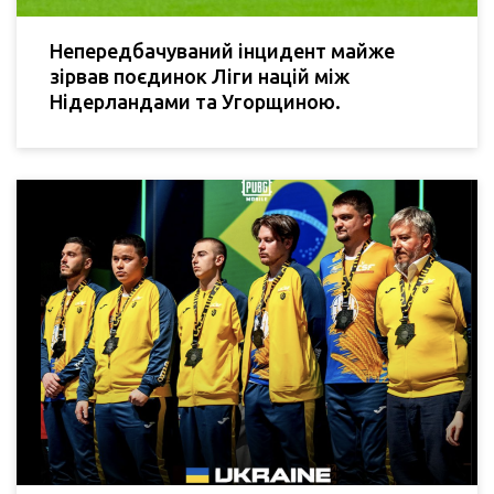
Непередбачуваний інцидент майже
зірвав поєдинок Ліги націй між
Нідерландами та Угорщиною.