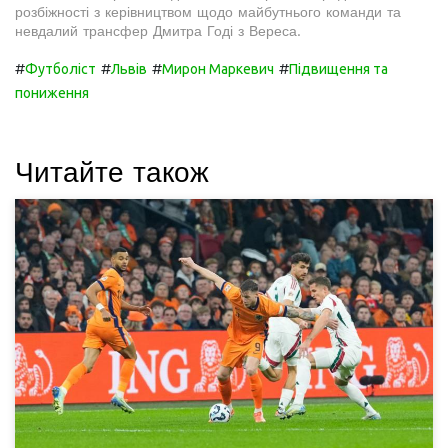
розбіжності з керівництвом щодо майбутнього команди та
невдалий трансфер Дмитра Годі з Вереса.
#
#
#
#
Футболіст
Львів
Мирон Маркевич
Підвищення та
пониження
Читайте також