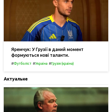
Яремчук: У Грузії в даний момент
формуються нові таланти.
#
#
#
Футболіст
Україна
Грузія (країна)
Актуальне