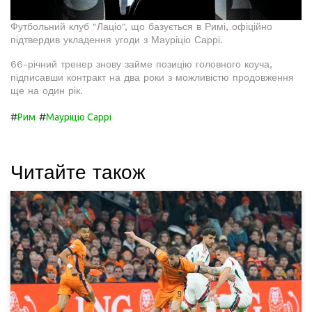
Футбольний клуб "Лаціо", що базується в Римі, офіційно
підтвердив укладення угоди з Мауріціо Саррі.
66-річний тренер знову займе позицію головного коуча,
підписавши контракт на два роки з можливістю продовження
ще на один рік.
#
#
Рим
Мауріціо Саррі
Читайте також