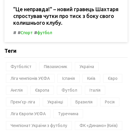
"Це неправда!" – новий гравець Шахтаря
спростував чутки про тиск з боку свого
колишнього клубу.
#
#
#
Спорт
футбол
Теги
Футболіст
Півзахисник
Україна
Ліга чемпіонів УЄФА
Іспанія
Київ
Євро
Англія
Європа
Футбол
Італія
Прем'єр-ліга
Українці
Бразилія
Росія
Ліга Європи УЄФА
Туреччина
Чемпіонат України з футболу
ФК «Динамо» (Київ)