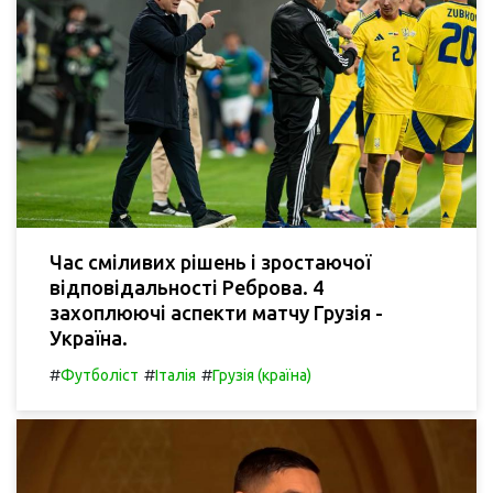
Час сміливих рішень і зростаючої
відповідальності Реброва. 4
захоплюючі аспекти матчу Грузія -
Україна.
#
#
#
Футболіст
Італія
Грузія (країна)