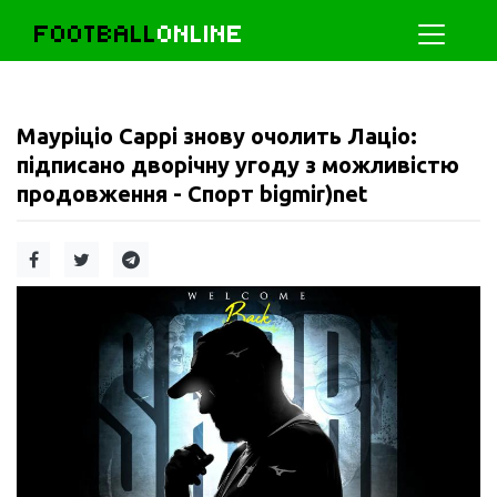
FOOTBALL
ONLINE
Мауріціо Саррі знову очолить Лаціо:
підписано дворічну угоду з можливістю
продовження - Спорт bigmir)net