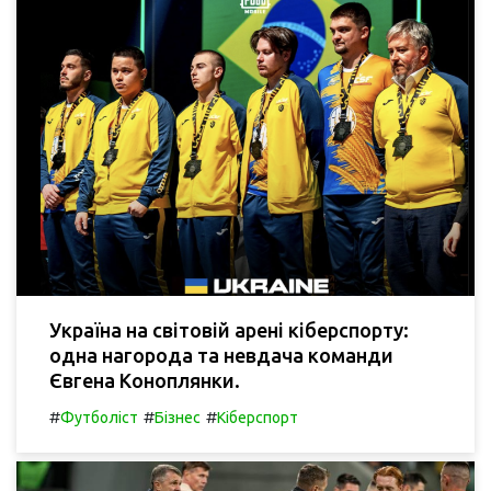
Україна на світовій арені кіберспорту:
одна нагорода та невдача команди
Євгена Коноплянки.
#
#
#
Футболіст
Бізнес
Кіберспорт