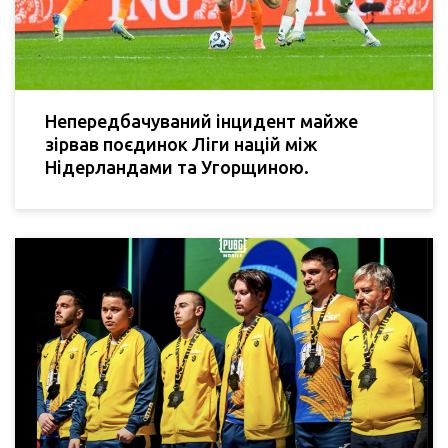
Непередбачуваний інцидент майже
зірвав поєдинок Ліги націй між
Нідерландами та Угорщиною.