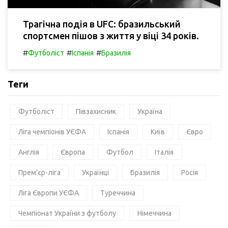
Трагічна подія в UFC: бразильський
спортсмен пішов з життя у віці 34 років.
#
#
#
Футболіст
Іспанія
Бразилія
Теги
Футболіст
Півзахисник
Україна
Ліга чемпіонів УЄФА
Іспанія
Київ
Євро
Англія
Європа
Футбол
Італія
Прем'єр-ліга
Українці
Бразилія
Росія
Ліга Європи УЄФА
Туреччина
Чемпіонат України з футболу
Німеччина