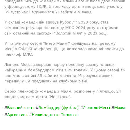
приєднавшись до команди як вільний агент після двох сезонів
у французькому ПСЖ. З того часу аргентинець взяв участь у
82 зустрічах і відзначився 71 забитим м'ячем.
У складі команди він здобув Кубок ліг 2023 року, став
чемпіоном регулярного сезону МЛС 2024 року та отримав
свій останній на сьогодні "Золотий м'яч" у 2023 році.
У поточному сезоні "Інтер Маямі" фінішував на третьому
місці в Східній конференції, що дозволило команді пройти до
плей-оф МЛС.
Ліонель Мессі завершив першу половину сезону, ставши
найкращим бомбардиром ліги з 29 голами. У цьому сезоні він
вже має в активі 35 забитих м'ячів та 16 результативних
передач у 39 поєдинках на клубному рівні.
Серію плей-офф команда з Маямі розпочне у п'ятницю, 24
жовтня, матчем проти "Нешвілла".
#
#
#
#
Вільний агент
Бомбардир (футбол)
Ліонель Мессі
Маямі
#
#
Аргентина
Нешвілл, штат Теннессі