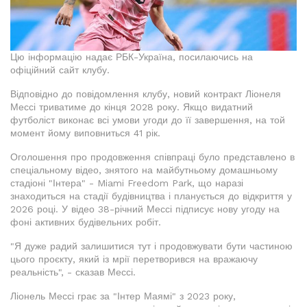
Цю інформацію надає РБК-Україна, посилаючись на
офіційний сайт клубу.
Відповідно до повідомлення клубу, новий контракт Ліонеля
Мессі триватиме до кінця 2028 року. Якщо видатний
футболіст виконає всі умови угоди до її завершення, на той
момент йому виповниться 41 рік.
Оголошення про продовження співпраці було представлено в
спеціальному відео, знятого на майбутньому домашньому
стадіоні "Інтера" - Miami Freedom Park, що наразі
знаходиться на стадії будівництва і планується до відкриття у
2026 році. У відео 38-річний Мессі підписує нову угоду на
фоні активних будівельних робіт.
"Я дуже радий залишитися тут і продовжувати бути частиною
цього проєкту, який із мрії перетворився на вражаючу
реальність", - сказав Мессі.
Ліонель Мессі грає за "Інтер Маямі" з 2023 року,