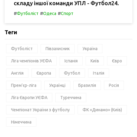
складу іншої команди УПЛ - Футбол24.
#
#
#
Футболіст
Одеса
Спорт
Теги
Футболіст
Півзахисник
Україна
Ліга чемпіонів УЄФА
Іспанія
Київ
Євро
Англія
Європа
Футбол
Італія
Прем'єр-ліга
Українці
Бразилія
Росія
Ліга Європи УЄФА
Туреччина
Чемпіонат України з футболу
ФК «Динамо» (Київ)
Німеччина