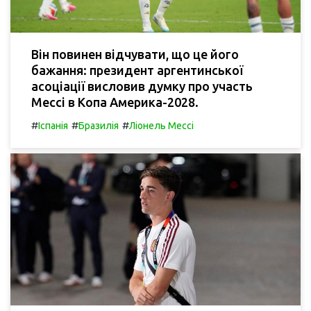
Він повинен відчувати, що це його
бажання: президент аргентинської
асоціації висловив думку про участь
Мессі в Копа Америка-2028.
#
#
#
Іспанія
Бразилія
Ліонель Мессі