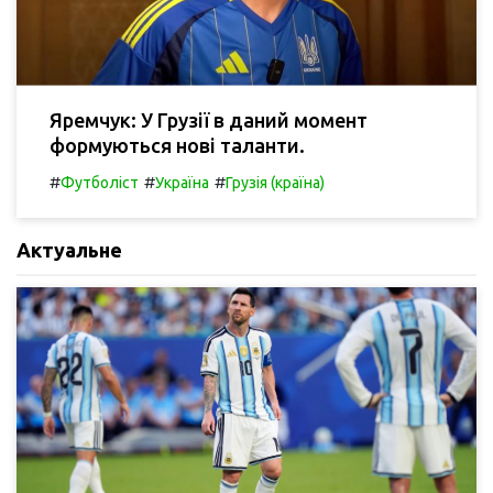
Яремчук: У Грузії в даний момент
формуються нові таланти.
#
#
#
Футболіст
Україна
Грузія (країна)
Актуальне