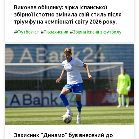
Виконав обіцянку: зірка іспанської
збірної істотно змінила свій стиль після
тріумфу на чемпіонаті світу 2026 року.
#
#
#
Футболіст
Півзахисник
Збірна Іспанії з футболу
Захисник "Динамо" був внесений до