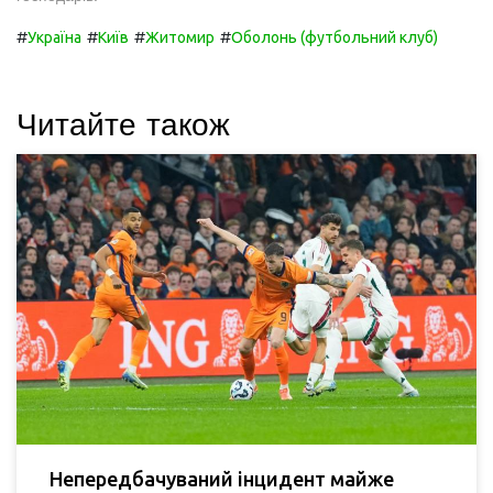
#
#
#
#
Україна
Київ
Житомир
Оболонь (футбольний клуб)
Читайте також
Непередбачуваний інцидент майже