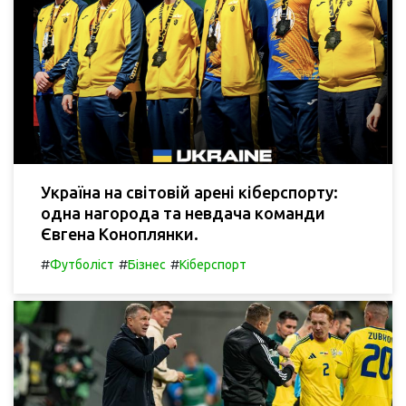
Україна на світовій арені кіберспорту:
одна нагорода та невдача команди
Євгена Коноплянки.
#
#
#
Футболіст
Бізнес
Кіберспорт