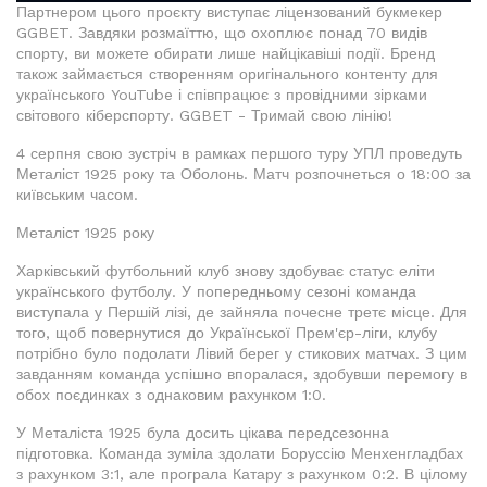
Партнером цього проєкту виступає ліцензований букмекер
GGBET. Завдяки розмаїттю, що охоплює понад 70 видів
спорту, ви можете обирати лише найцікавіші події. Бренд
також займається створенням оригінального контенту для
українського YouTube і співпрацює з провідними зірками
світового кіберспорту. GGBET - Тримай свою лінію!
4 серпня свою зустріч в рамках першого туру УПЛ проведуть
Металіст 1925 року та Оболонь. Матч розпочнеться о 18:00 за
київським часом.
Металіст 1925 року
Харківський футбольний клуб знову здобуває статус еліти
українського футболу. У попередньому сезоні команда
виступала у Першій лізі, де зайняла почесне третє місце. Для
того, щоб повернутися до Української Прем'єр-ліги, клубу
потрібно було подолати Лівий берег у стикових матчах. З цим
завданням команда успішно впоралася, здобувши перемогу в
обох поєдинках з однаковим рахунком 1:0.
У Металіста 1925 була досить цікава передсезонна
підготовка. Команда зуміла здолати Боруссію Менхенгладбах
з рахунком 3:1, але програла Катару з рахунком 0:2. В цілому