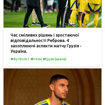
Час сміливих рішень і зростаючої
відповідальності Реброва. 4
захоплюючі аспекти матчу Грузія -
Україна.
#
#
#
Футболіст
Італія
Грузія (країна)