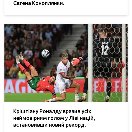
Євгена Коноплянки.
Кріштіану Роналду вразив усіх
неймовірним голом у Лізі націй,
встановивши новий рекорд.