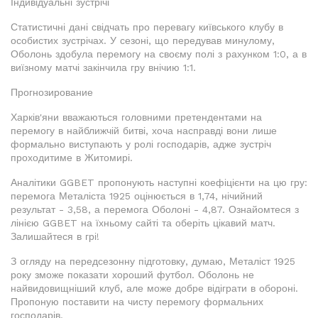
Індивідуальні зустрічі
Статистичні дані свідчать про перевагу київського клубу в
особистих зустрічах. У сезоні, що передував минулому,
Оболонь здобула перемогу на своєму полі з рахунком 1:0, а в
виїзному матчі закінчила гру внічию 1:1.
Прогнозирование
Харків'яни вважаються головними претендентами на
перемогу в найближчій битві, хоча насправді вони лише
формально виступають у ролі господарів, адже зустріч
проходитиме в Житомирі.
Аналітики GGBET пропонують наступні коефіцієнти на цю гру:
перемога Металіста 1925 оцінюється в 1,74, нічийний
результат - 3,58, а перемога Оболоні - 4,87. Ознайомтеся з
лінією GGBET на їхньому сайті та оберіть цікавий матч.
Залишайтеся в грі!
З огляду на передсезонну підготовку, думаю, Металіст 1925
року зможе показати хороший футбол. Оболонь не
найвидовищніший клуб, але може добре відіграти в обороні.
Пропоную поставити на чисту перемогу формальних
господарів.