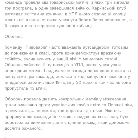
команда провела сім товариських матчів, з яких три виграла,
три програла, а один завершився внічию. Харківський клуб
виглядає як "темна конячка" в УПЛ цього сезону; ці хлопці
мають всі шанси не лише уникнути боротьби за виживання, а
й закріпитися в середині турнірної таблиці.
Оболонь
Команду "Пивоварів" часто вважають аутсайдером, готовим
до пониження в класі, проте вона демонструє вражаючу
стійкість, залишаючись у вищій лізі. У минулому сезоні
Оболонь зайняла 11-ту позицію в УПЛ, вдало уникнувши
перехідних матчів. Глядачам не завжди легко спостерігати за
виступами цієї команди, оскільки в ході минулого чемпіонату
їй вдалося забити лише 19 голів у 30 іграх, в той час як вона
пропустила 43 м'ячі.
Оболонь провела дев'ять контрольних матчів у міжсезоння,
грали виключно проти українських клубів еліти та Першої ліги,
в результаті, 4 перемоги, три поразки і дві нічиї. Якогось
прориву я від команди не чекаю, швидше за все, знову буде
боротьба за виживання, але є цінний досвід, який допоможе
досягти бажаного.