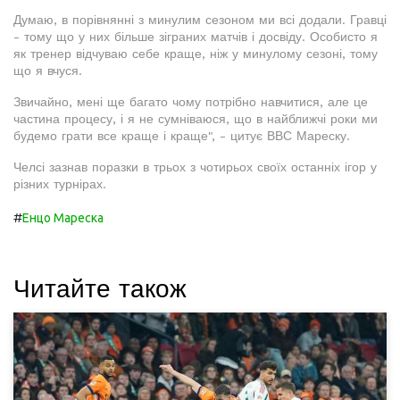
Думаю, в порівнянні з минулим сезоном ми всі додали. Гравці
- тому що у них більше зіграних матчів і досвіду. Особисто я
як тренер відчуваю себе краще, ніж у минулому сезоні, тому
що я вчуся.
Звичайно, мені ще багато чому потрібно навчитися, але це
частина процесу, і я не сумніваюся, що в найближчі роки ми
будемо грати все краще і краще", - цитує ВВС Мареску.
Челсі зазнав поразки в трьох з чотирьох своїх останніх ігор у
різних турнірах.
#
Енцо Мареска
Читайте також