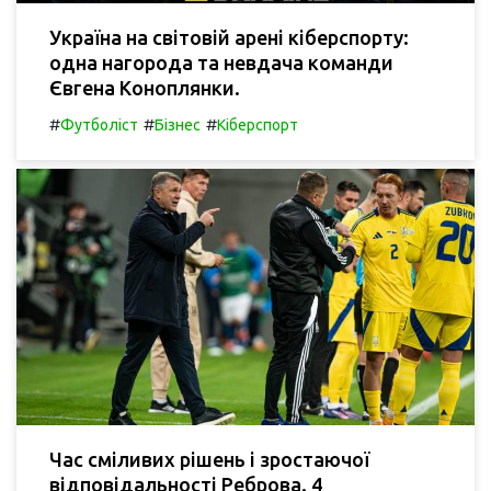
Україна на світовій арені кіберспорту:
одна нагорода та невдача команди
Євгена Коноплянки.
#
#
#
Футболіст
Бізнес
Кіберспорт
Час сміливих рішень і зростаючої
відповідальності Реброва. 4