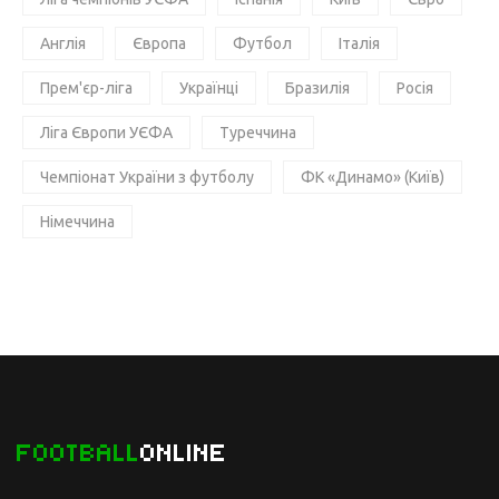
Англія
Європа
Футбол
Італія
Прем'єр-ліга
Українці
Бразилія
Росія
Ліга Європи УЄФА
Туреччина
Чемпіонат України з футболу
ФК «Динамо» (Київ)
Німеччина
FOOTBALL
ONLINE