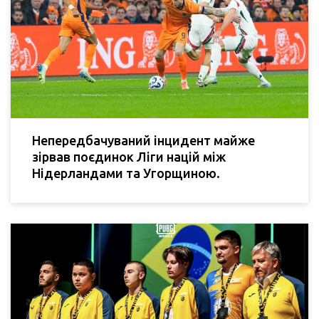
Непередбачуваний інцидент майже
зірвав поєдинок Ліги націй між
Нідерландами та Угорщиною.