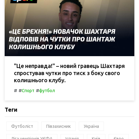
"Це неправда!" – новий гравець Шахтаря
спростував чутки про тиск з боку свого
колишнього клубу.
#
#
#
Спорт
футбол
Теги
Футболіст
Півзахисник
Україна
Ліга чемпіонів УЄФА
Іспанія
Київ
Євро