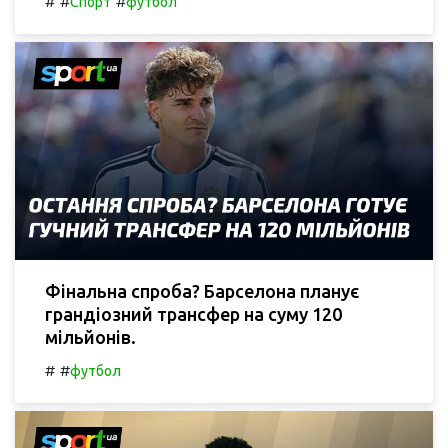
#
#
#
Спорт
футбол
Фінальна спроба? Барселона планує
грандіозний трансфер на суму 120
мільйонів.
#
#
футбол