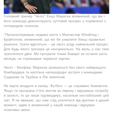
Головний тренер "Челсі" Енцо Мареска впевнений, що він і
його команда демонструють суттєвий прогрес у порівнянні з
попереднім сезоном.
"Проаналізувавши недавні матчі з Манчестер Юнайтед і
Брайтоном, впевнений, що міг би ухвалити більш правильні
рішення. Грати вдесятьох - це свого роду навчальний процес.
Для будь-якого тренера це ненормально. На жаль, у нас таке
траплялося двічі. Ми програли тільки Баварії за останні шість
місяців, не отримавши червоної картки.
Челсі - Бенфіка: Мареска залишиться без свого найкращого
бомбардира та капітана напередодні зустрічі з командами
Судакова та Трубіна в Лізі чемпіонів.
Не варто впадати в паніку. Футбол — це справжнє божевілля.
Якщо ти програєш п’ять матчів за півроку і відчуваєш потребу
в захисті, то це лише підтверджує, наскільки нестабільний цей
світ. Я не вважаю, що нам слід ухилятися від критики в даний
момент, адже я впевнений у нашій команді і відчуваю
позитивні зміни.