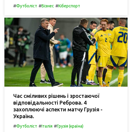
#
#
#
Футболіст
Бізнес
Кіберспорт
Час сміливих рішень і зростаючої
відповідальності Реброва. 4
захоплюючі аспекти матчу Грузія -
Україна.
#
#
#
Футболіст
Італія
Грузія (країна)