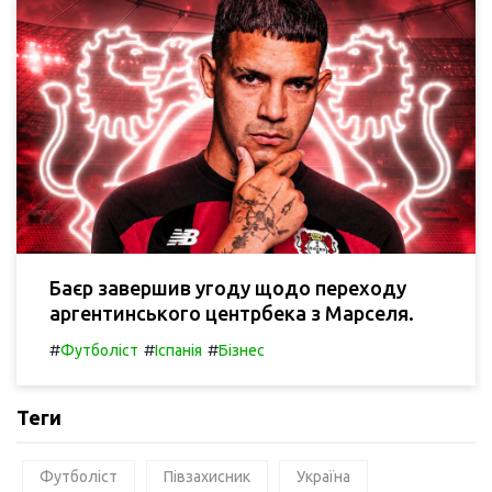
Баєр завершив угоду щодо переходу
аргентинського центрбека з Марселя.
#
#
#
Футболіст
Іспанія
Бізнес
Теги
Футболіст
Півзахисник
Україна