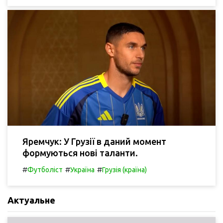
Яремчук: У Грузії в даний момент
формуються нові таланти.
#
#
#
Футболіст
Україна
Грузія (країна)
Актуальне