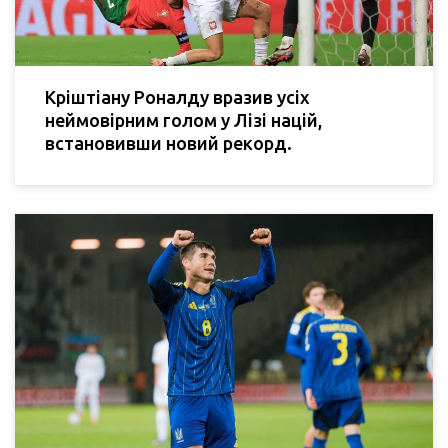
Кріштіану Роналду вразив усіх
неймовірним голом у Лізі націй,
встановивши новий рекорд.