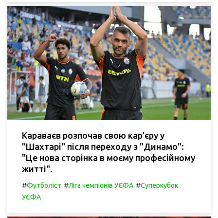
Караваєв розпочав свою кар'єру у
"Шахтарі" після переходу з "Динамо":
"Це нова сторінка в моєму професійному
житті".
#
#
#
Футболіст
Ліга чемпіонів УЄФА
Суперкубок
УЄФА