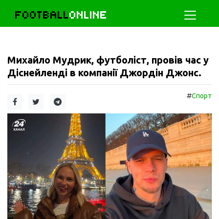
FOOTBALL
ONLINE
Михайло Мудрик, футболіст, провів час у
Діснейленді в компанії Джордін Джонс.
#
Спорт