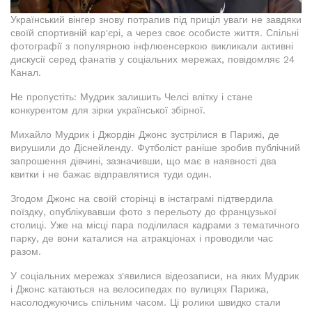
Український вінгер знову потрапив під приціл уваги не завдяки
своїй спортивній кар'єрі, а через своє особисте життя. Спільні
фотографії з популярною інфлюенсеркою викликали активні
дискусії серед фанатів у соціальних мережах, повідомляє 24
Канал.
Не пропустіть: Мудрик залишить Челсі влітку і стане
конкурентом для зірки української збірної.
Михайло Мудрик і Джордін Джонс зустрілися в Парижі, де
вирушили до Діснейленду. Футболіст раніше зробив публічний
запрошення дівчині, зазначивши, що має в наявності два
квитки і не бажає відправлятися туди один.
Згодом Джонс на своїй сторінці в інстаграмі підтвердила
поїздку, опублікувавши фото з перельоту до французької
столиці. Уже на місці пара поділилася кадрами з тематичного
парку, де вони каталися на атракціонах і проводили час
разом.
У соціальних мережах з'явилися відеозаписи, на яких Мудрик
і Джонс катаються на велосипедах по вулицях Парижа,
насолоджуючись спільним часом. Ці ролики швидко стали