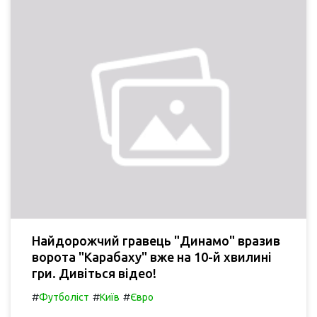
Найдорожчий гравець "Динамо" вразив
ворота "Карабаху" вже на 10-й хвилині
гри. Дивіться відео!
#
#
#
Футболіст
Київ
Євро