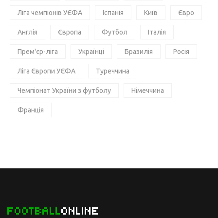
Ліга чемпіонів УЄФА
Іспанія
Київ
Євро
Англія
Європа
Футбол
Італія
Прем'єр-ліга
Українці
Бразилія
Росія
Ліга Європи УЄФА
Туреччина
Чемпіонат України з футболу
Німеччина
Франція
FOOTBALL
ONLINE