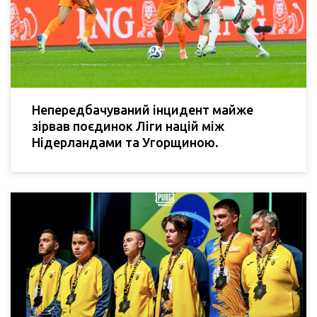
Непередбачуваний інцидент майже
зірвав поєдинок Ліги націй між
Нідерландами та Угорщиною.