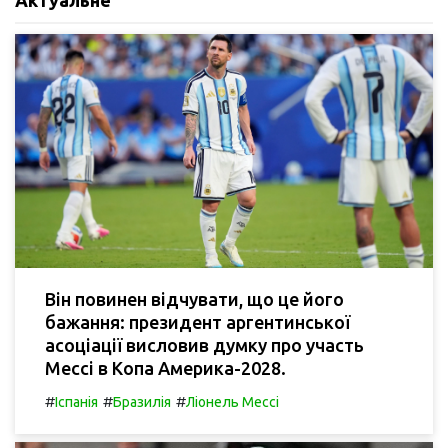
Він повинен відчувати, що це його
бажання: президент аргентинської
асоціації висловив думку про участь
Мессі в Копа Америка-2028.
#
#
#
Іспанія
Бразилія
Ліонель Мессі