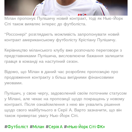
Мілан пропонує Пулішичу новий контракт, тоді як Нью-Йорк
Сіті також виявляє інтерес до футболіста.
"Россонері" розглядають можливість запропонувати новий
контракт американському футболісту Крістіану Пулішичу.
Керівництво міланського клубу вже розпочало переговори з
представниками Пулішича, висловлюючи бажання залишити
гравця в команді на наступний сезон.
Відомо, що Мілан в даний час розробляє пропозицію про
продовження контракту з більш вигідними фінансовими
умовами.
Пулішич, у свою чергу, задоволений своїм поточним статусом
у Мілані, але чекає на пропозиції щодо покращень у новому
контракті. Після ознайомлення з нею він ухвалить рішення
щодо свого майбутнього в Серії А. Варто зазначити, що він
також привертає увагу Нью-Йорк Сіті.
#
#
#
#
Футболіст
Мілан
Серія А
«Нью-Йорк Сіті ФК»