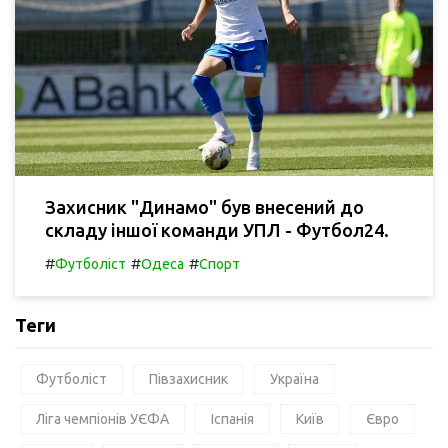
Захисник "Динамо" був внесений до
складу іншої команди УПЛ - Футбол24.
#
#
#
Футболіст
Одеса
Спорт
Теги
Футболіст
Півзахисник
Україна
Ліга чемпіонів УЄФА
Іспанія
Київ
Євро