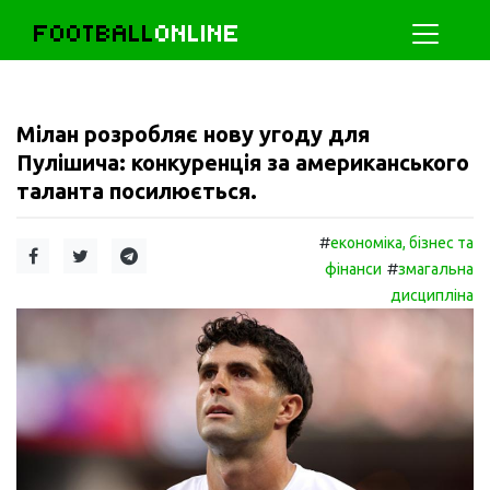
FOOTBALL
ONLINE
Мілан розробляє нову угоду для
Пулішича: конкуренція за американського
таланта посилюється.
#
економіка, бізнес та
#
фінанси
змагальна
дисципліна