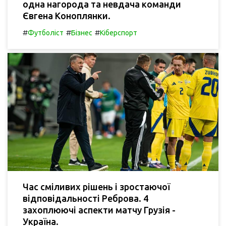
одна нагорода та невдача команди
Євгена Коноплянки.
#
#
#
Футболіст
Бізнес
Кіберспорт
Час сміливих рішень і зростаючої
відповідальності Реброва. 4
захоплюючі аспекти матчу Грузія -
Україна.