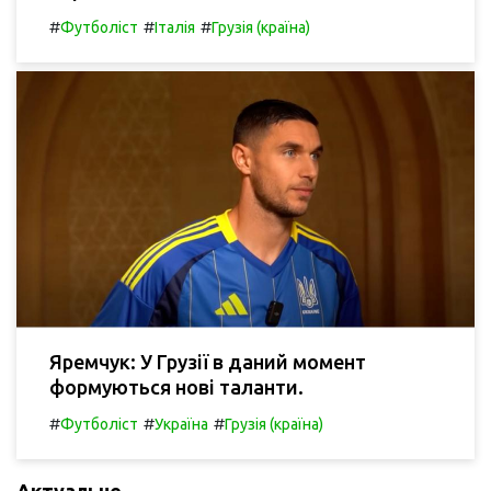
#
#
#
Футболіст
Італія
Грузія (країна)
Яремчук: У Грузії в даний момент
формуються нові таланти.
#
#
#
Футболіст
Україна
Грузія (країна)
Актуальне