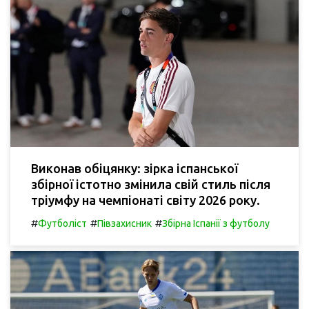
Виконав обіцянку: зірка іспанської
збірної істотно змінила свій стиль після
тріумфу на чемпіонаті світу 2026 року.
#
#
#
Футболіст
Півзахисник
Збірна Іспанії з футболу