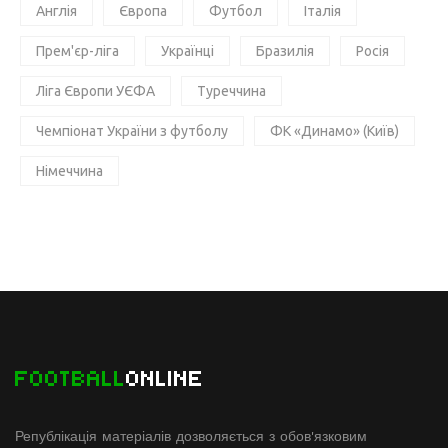
Англія
Європа
Футбол
Італія
Прем'єр-ліга
Українці
Бразилія
Росія
Ліга Європи УЄФА
Туреччина
Чемпіонат України з футболу
ФК «Динамо» (Київ)
Німеччина
FOOTBALL
ONLINE
Републікація матеріалів дозволяється з обов'язковим