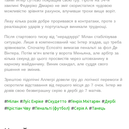
таймі Інтер суттєво покращив свою гру. Проте на 54-й
хвилині Федеріко Дімарко не зміг скористатися чудовою
можливістю зрівняти рахунок, влучивши трохи вище воріт.
Леау кілька разів добре проривався в контратаки, проте з
реалізацією ударів у португальця виникали труднощі.
Після стартового тиску від "нерадзуррі" Мілан стабілізував
ситуацію. Лише в компенсований час Інтер згадав, що треба
зрівнювати. Спочатку Еспозіто вимагав пенальті за фол Де
Вінтера. Потім м'яч влетів у ворота Меньяна, але арбітр за
кілька секунд до цього просвистів через штовханину в
карному майданчику. Виник скандал, але суддя свого
рішення не змінив.
Зрештою підопічні Аллегрі довели гру до логічної перемоги й
скоротили відставання від першого місця до 7 очок. Інтер же
довів свою безвиграшну серію в дербі до 7 матчів.
#
#
#
#
#
Мілан
Луїс Енріке
Скудетто
Генріх Мхітарян
Дербі
#
#
#
#
Крістіан Чіву
Пенальті (футбол)
Серія А
Танець