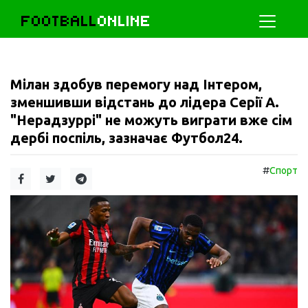
FOOTBALL
ONLINE
Мілан здобув перемогу над Інтером,
зменшивши відстань до лідера Серії А.
"Нерадзуррі" не можуть виграти вже сім
дербі поспіль, зазначає Футбол24.
#
Спорт