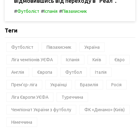
відмовившись від переходу в "Реал".
#
#
#
Футболіст
Іспанія
Півзахисник
Теги
Футболіст
Півзахисник
Україна
Ліга чемпіонів УЄФА
Іспанія
Київ
Євро
Англія
Європа
Футбол
Італія
Прем'єр-ліга
Українці
Бразилія
Росія
Ліга Європи УЄФА
Туреччина
Чемпіонат України з футболу
ФК «Динамо» (Київ)
Німеччина