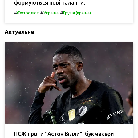
формуються нові таланти.
#
#
#
Футболіст
Україна
Грузія (країна)
Актуальне
ПСЖ проти "Астон Вілли": букмекери