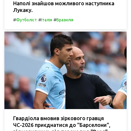
Наполі знайшов можливого наступника
Лукаку.
#
#
#
Футболіст
Італія
Бразилія
Гвардіола вмовив зіркового гравця
ЧС-2026 приєднатися до "Барселони",