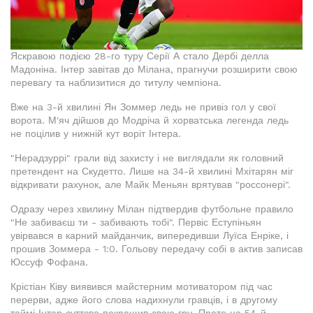
Яскравою подією 28-го туру Серії А стало Дербі делла
Мадоніна. Інтер завітав до Мілана, прагнучи розширити свою
перевагу та наблизитися до титулу чемпіона.
Вже на 3-й хвилині Ян Зоммер ледь не привіз гол у свої
ворота. М'яч дійшов до Модріча й хорватська легенда ледь
не поцілив у нижній кут воріт Інтера.
"Нерадзуррі" грали від захисту і не виглядали як головний
претендент на Скудетто. Лише на 34-й хвилині Мхітарян міг
відкривати рахунок, але Майк Меньян врятував "россонері".
Одразу через хвилину Мілан підтвердив футбольне правило
"Не забиваєш ти - забивають тобі". Первіс Еступіньян
увірвався в карний майданчик, випередивши Луїса Енріке, і
прошив Зоммера - 1:0. Гольову передачу собі в актив записав
Юссуф Фофана.
Крістіан Ківу виявився майстерним мотиватором під час
перерви, адже його слова надихнули гравців, і в другому