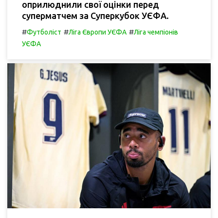
оприлюднили свої оцінки перед
суперматчем за Суперкубок УЄФА.
#
#
#
Футболіст
Ліга Європи УЄФА
Ліга чемпіонів
УЄФА