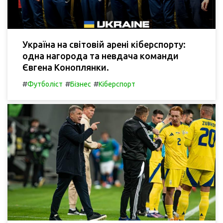
Україна на світовій арені кіберспорту:
одна нагорода та невдача команди
Євгена Коноплянки.
#
#
#
Футболіст
Бізнес
Кіберспорт