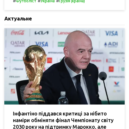
#
#
#
Футболіст
Україна
Грузія (країна)
Актуальне
Інфантіно піддався критиці за нібито
наміри обміняти фінал Чемпіонату світу
2030 року на підтримку Марокко, але