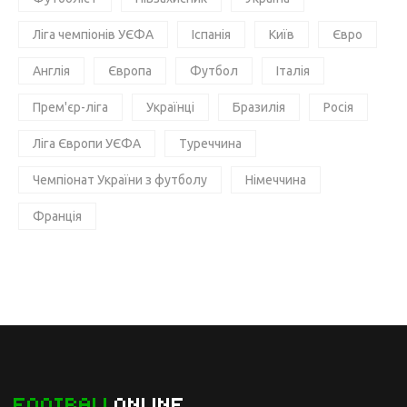
Ліга чемпіонів УЄФА
Іспанія
Київ
Євро
Англія
Європа
Футбол
Італія
Прем'єр-ліга
Українці
Бразилія
Росія
Ліга Європи УЄФА
Туреччина
Чемпіонат України з футболу
Німеччина
Франція
FOOTBALL
ONLINE