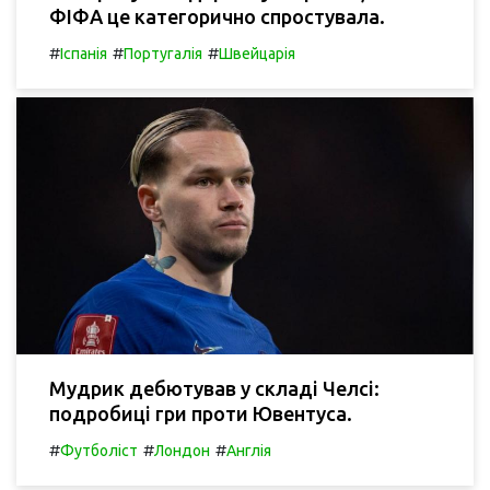
ФІФА це категорично спростувала.
#
#
#
Іспанія
Португалія
Швейцарія
Мудрик дебютував у складі Челсі:
подробиці гри проти Ювентуса.
#
#
#
Футболіст
Лондон
Англія