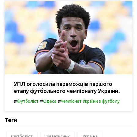
УПЛ оголосила переможців першого
етапу футбольного чемпіонату України.
#
#
#
Футболіст
Одеса
Чемпіонат України з футболу
Теги
Футболіст
Півзахисник
Україна