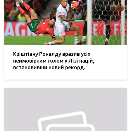
Кріштіану Роналду вразив усіх
неймовірним голом у Лізі націй,
встановивши новий рекорд.