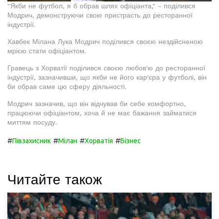
"Якби не футбол, я б обрав шлях офіціанта," - поділився
Модрич, демонструючи свою пристрасть до ресторанної
індустрії.
Хавбек Мілана Лука Модрич поділився своєю нездійсненою
мрією стати офіціантом.
Гравець з Хорватії поділився своєю любов'ю до ресторанної
індустрії, зазначивши, що якби не його кар'єра у футболі, він
би обрав саме цю сферу діяльності.
Модрич зазначив, що він відчував би себе комфортно,
працюючи офіціантом, хоча й не має бажання займатися
миттям посуду.
#
#
#
#
Півзахисник
Мілан
Хорватія
Бізнес
Читайте також