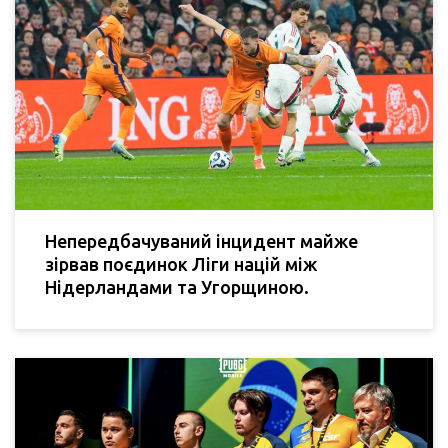
Непередбачуваний інцидент майже
зірвав поєдинок Ліги націй між
Нідерландами та Угорщиною.