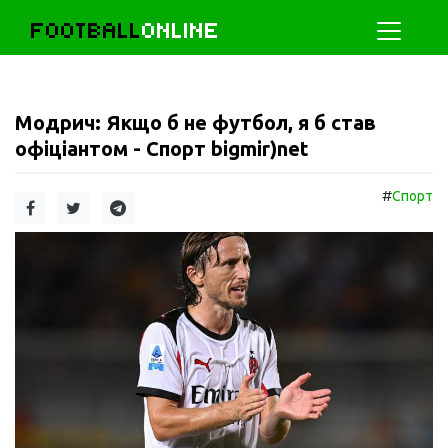
FOOTBALL
ONLINE
Модрич: Якщо б не футбол, я б став
офіціантом - Спорт bigmir)net
#
Спорт