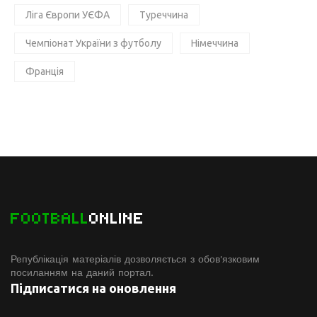
Ліга Європи УЄФА
Туреччина
Чемпіонат України з футболу
Німеччина
Франція
FOOTBALL
ONLINE
Републікація матеріалів дозволяється з обов'язковим
посиланням на даний портал.
Підписатися на оновлення