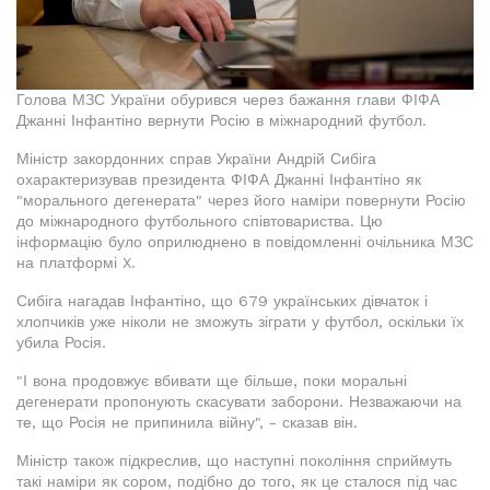
Голова МЗС України обурився через бажання глави ФІФА
Джанні Інфантіно вернути Росію в міжнародний футбол.
Міністр закордонних справ України Андрій Сибіга
охарактеризував президента ФІФА Джанні Інфантіно як
"морального дегенерата" через його наміри повернути Росію
до міжнародного футбольного співтовариства. Цю
інформацію було оприлюднено в повідомленні очільника МЗС
на платформі X.
Сибіга нагадав Інфантіно, що 679 українських дівчаток і
хлопчиків уже ніколи не зможуть зіграти у футбол, оскільки їх
убила Росія.
"І вона продовжує вбивати ще більше, поки моральні
дегенерати пропонують скасувати заборони. Незважаючи на
те, що Росія не припинила війну", - сказав він.
Міністр також підкреслив, що наступні покоління сприймуть
такі наміри як сором, подібно до того, як це сталося під час