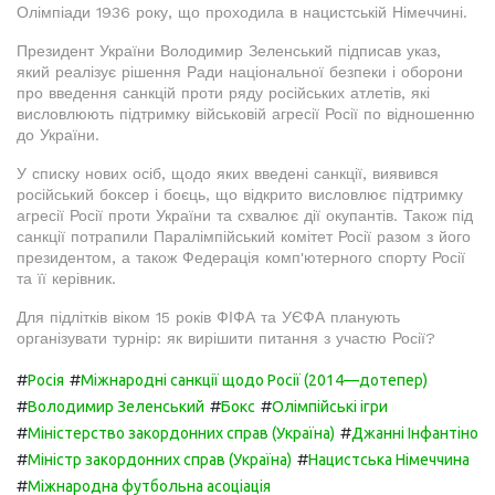
Олімпіади 1936 року, що проходила в нацистській Німеччині.
Президент України Володимир Зеленський підписав указ,
який реалізує рішення Ради національної безпеки і оборони
про введення санкцій проти ряду російських атлетів, які
висловлюють підтримку військовій агресії Росії по відношенню
до України.
У списку нових осіб, щодо яких введені санкції, виявився
російський боксер і боєць, що відкрито висловлює підтримку
агресії Росії проти України та схвалює дії окупантів. Також під
санкції потрапили Паралімпійський комітет Росії разом з його
президентом, а також Федерація комп'ютерного спорту Росії
та її керівник.
Для підлітків віком 15 років ФІФА та УЄФА планують
організувати турнір: як вирішити питання з участю Росії?
#
#
Росія
Міжнародні санкції щодо Росії (2014—дотепер)
#
#
#
Володимир Зеленський
Бокс
Олімпійські ігри
#
#
Міністерство закордонних справ (Україна)
Джанні Інфантіно
#
#
Міністр закордонних справ (Україна)
Нацистська Німеччина
#
Міжнародна футбольна асоціація