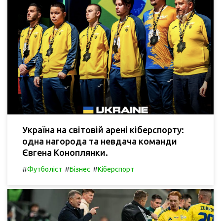
Україна на світовій арені кіберспорту:
одна нагорода та невдача команди
Євгена Коноплянки.
#
#
#
Футболіст
Бізнес
Кіберспорт