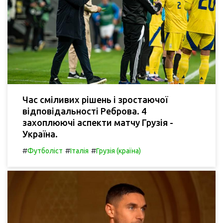
Час сміливих рішень і зростаючої
відповідальності Реброва. 4
захоплюючі аспекти матчу Грузія -
Україна.
#
#
#
Футболіст
Італія
Грузія (країна)