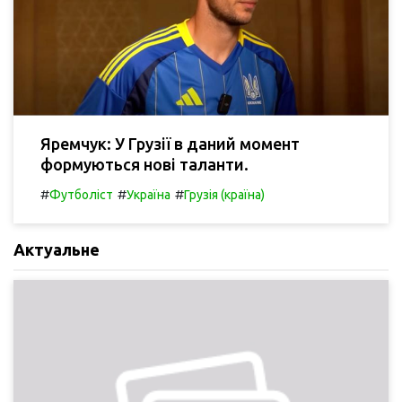
Яремчук: У Грузії в даний момент
формуються нові таланти.
#
#
#
Футболіст
Україна
Грузія (країна)
Актуальне