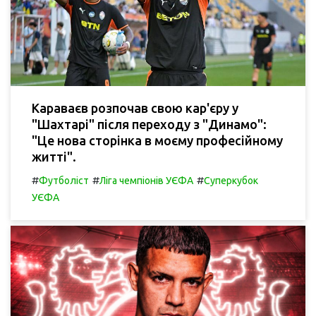
Караваєв розпочав свою кар'єру у
"Шахтарі" після переходу з "Динамо":
"Це нова сторінка в моєму професійному
житті".
#
#
#
Футболіст
Ліга чемпіонів УЄФА
Суперкубок
УЄФА