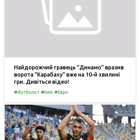
Найдорожчий гравець "Динамо" вразив
ворота "Карабаху" вже на 10-й хвилині
гри. Дивіться відео!
#
#
#
Футболіст
Київ
Євро