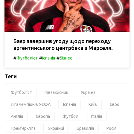
Баєр завершив угоду щодо переходу
аргентинського центрбека з Марселя.
#
#
#
Футболіст
Іспанія
Бізнес
Теги
Футболіст
Півзахисник
Україна
Ліга чемпіонів УЄФА
Іспанія
Київ
Євро
Англія
Європа
Футбол
Італія
Прем'єр-ліга
Українці
Бразилія
Росія