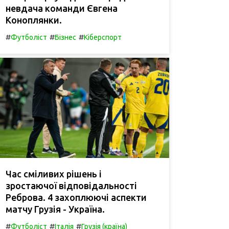
невдача команди Євгена
Коноплянки.
#
#
#
Футболіст
Бізнес
Кіберспорт
Час сміливих рішень і
зростаючої відповідальності
Реброва. 4 захоплюючі аспекти
матчу Грузія - Україна.
#
#
#
Футболіст
Італія
Грузія (країна)