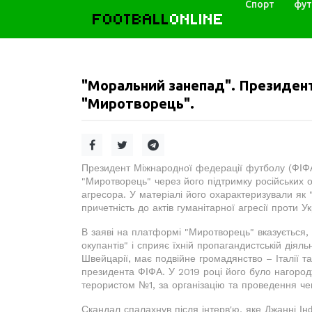
Спорт
фут
FOOTBALL
ONLINE
"Моральний занепад". Президент
"Миротворець".
Президент Міжнародної федерації футболу (ФІФА
"Миротворець" через його підтримку російських о
агресора. У матеріалі його охарактеризували як
причетність до актів гуманітарної агресії проти Ук
В заяві на платформі "Миротворець" вказується, 
окупантів" і сприяє їхній пропагандистській діяль
Швейцарії, має подвійне громадянство – Італії т
президента ФІФА. У 2019 році його було нагород
терористом №1, за організацію та проведення чем
Скандал спалахнув після інтерв'ю, яке Джанні Ін