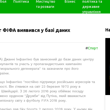
бол
Політика
Мистецтво
Бізнес
політика та
та розваги
державне
управління
 ФІФА виявився у базі даних
Н
#
Спорт
) Джанні Інфантіно був занесений до бази даних центру
купантів та участь у пропагандистських кампаніях
 "морального дегенерата" та зазначили про його
раїни.
що Інфантіно "постійно підтримує російських агресорів та
ності. Він з'явився на світ 23 березня 1970 року в
а Швейцарії. З 26 лютого 2016 року обіймає посаду
жено орденом "Дружби" від Путіна, який вважається
піонату світу з футболу FIFA 2018 року.
фантіно дав Sky Sports 2 лютого 2026 року. У ньому він