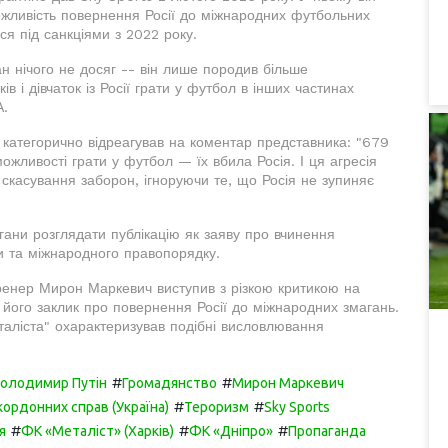
жливість повернення Росії до міжнародних футбольних
я під санкціями з 2022 року.
н нічого не досяг -- він лише породив більше
в і дівчаток із Росії грати у футбол в інших частинах
А.
а категорично відреагував на коментар представника: "679
можливості грати у футбол — їх вбила Росія. І ця агресія
 скасування заборон, ігноруючи те, що Росія не зупиняє
ани розглядати публікацію як заяву про вчинення
ни та міжнародного правопорядку.
ренер Мирон Маркевич виступив з різкою критикою на
його заклик про повернення Росії до міжнародних змагань.
еталіста" охарактеризував подібні висловлювання
#
#
олодимир Путін
Громадянство
Мирон Маркевич
#
#
кордонних справ (Україна)
Тероризм
Sky Sports
#
#
#
я
ФК «Металіст» (Харків)
ФК «Дніпро»
Пропаганда