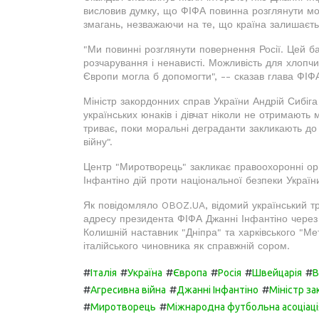
висловив думку, що ФІФА повинна розглянути мо
змагань, незважаючи на те, що країна залишаєтьс
"Ми повинні розглянути повернення Росії. Цей ба
розчарування і ненависті. Можливість для хлопчикі
Європи могла б допомогти", -- сказав глава ФІФ
Міністр закордонних справ України Андрій Сибіг
українських юнаків і дівчат ніколи не отримають 
триває, поки моральні деграданти закликають до
війну".
Центр "Миротворець" закликає правоохоронні орг
Інфантіно дій проти національної безпеки Украї
Як повідомляло OBOZ.UA, відомий український т
адресу президента ФІФА Джанні Інфантіно через 
Колишній наставник "Дніпра" та харківського "М
італійського чиновника як справжній сором.
#
#
#
#
#
#
Італія
Україна
Європа
Росія
Швейцарія
В
#
#
#
Агресивна війна
Джанні Інфантіно
Міністр за
#
#
Миротворець
Міжнародна футбольна асоціаці