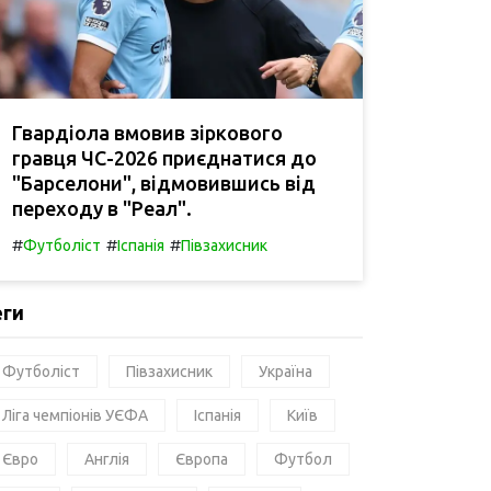
Гвардіола вмовив зіркового
гравця ЧС-2026 приєднатися до
"Барселони", відмовившись від
переходу в "Реал".
#
#
#
Футболіст
Іспанія
Півзахисник
еги
Футболіст
Півзахисник
Україна
Ліга чемпіонів УЄФА
Іспанія
Київ
Євро
Англія
Європа
Футбол