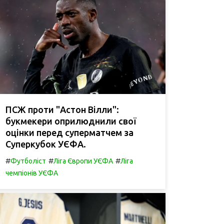
ПСЖ проти "Астон Вілли":
букмекери оприлюднили свої
оцінки перед суперматчем за
Суперкубок УЄФА.
#
#
#
Футболіст
Ліга Європи УЄФА
Ліга
чемпіонів УЄФА