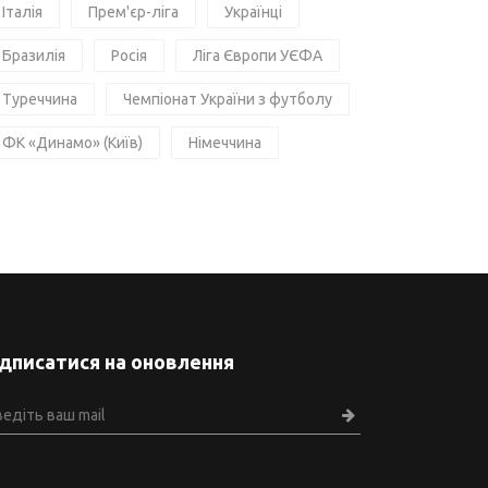
Італія
Прем'єр-ліга
Українці
Бразилія
Росія
Ліга Європи УЄФА
Туреччина
Чемпіонат України з футболу
ФК «Динамо» (Київ)
Німеччина
ідписатися на оновлення