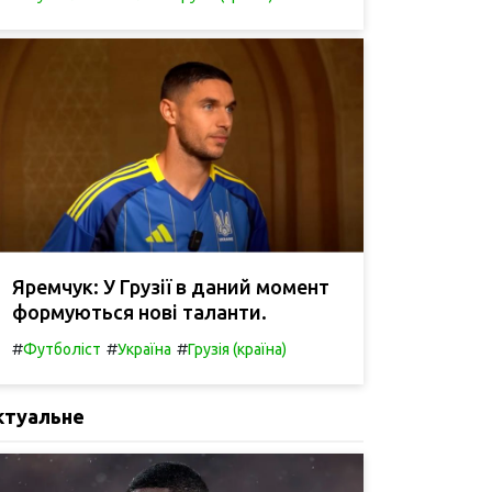
Яремчук: У Грузії в даний момент
формуються нові таланти.
#
#
#
Футболіст
Україна
Грузія (країна)
ктуальне