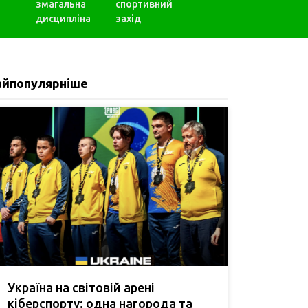
змагальна
спортивний
дисципліна
захід
айпопулярніше
Україна на світовій арені
кіберспорту: одна нагорода та