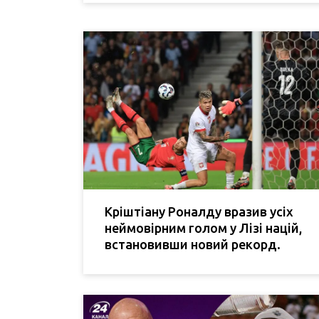
Кріштіану Роналду вразив усіх
неймовірним голом у Лізі націй,
встановивши новий рекорд.