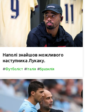
Наполі знайшов можливого
наступника Лукаку.
#
#
#
Футболіст
Італія
Бразилія