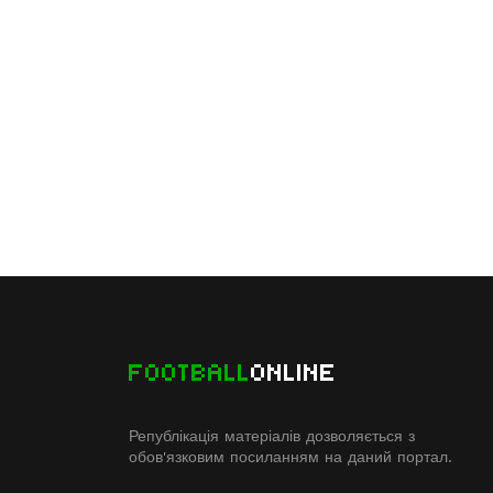
FOOTBALL
ONLINE
Републікація матеріалів дозволяється з
обов'язковим посиланням на даний портал.