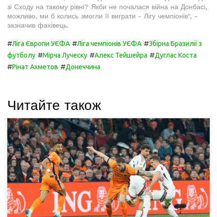
зі Сходу на такому рівні? Якби не почалася війна на Донбасі,
можливо, ми б колись змогли її виграти - Лігу чемпіонів", -
зазначив фахівець.
#
#
#
Ліга Європи УЄФА
Ліга чемпіонів УЄФА
Збірна Бразилії з
#
#
#
футболу
Мірча Луческу
Алекс Тейшейра
Дуглас Коста
#
#
Рінат Ахметов
Донеччина
Читайте також