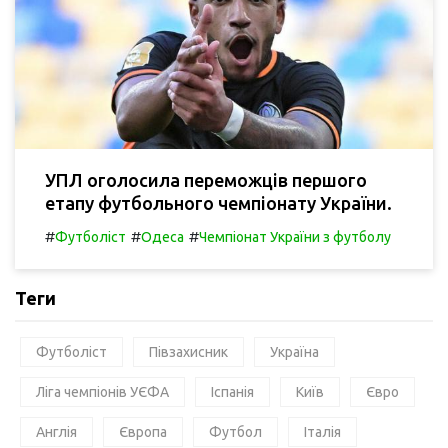
УПЛ оголосила переможців першого
етапу футбольного чемпіонату України.
#
#
#
Футболіст
Одеса
Чемпіонат України з футболу
Теги
Футболіст
Півзахисник
Україна
Ліга чемпіонів УЄФА
Іспанія
Київ
Євро
Англія
Європа
Футбол
Італія