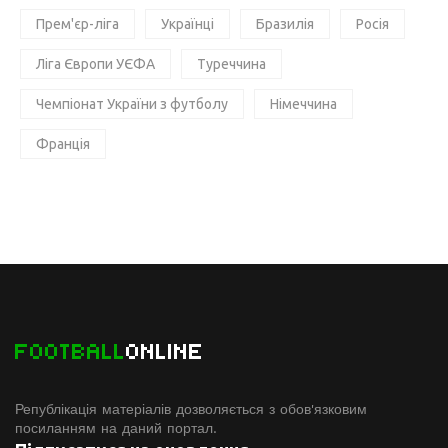
Прем'єр-ліга
Українці
Бразилія
Росія
Ліга Європи УЄФА
Туреччина
Чемпіонат України з футболу
Німеччина
Франція
FOOTBALL
ONLINE
Републікація матеріалів дозволяється з обов'язковим
посиланням на даний портал.