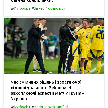
Євгена Коноплянки.
#
#
#
Футболіст
Бізнес
Кіберспорт
Час сміливих рішень і зростаючої
відповідальності Реброва. 4
захоплюючі аспекти матчу Грузія -
Україна.
#
#
#
Футболіст
Італія
Грузія (країна)