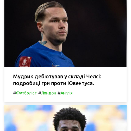
Мудрик дебютував у складі Челсі:
подробиці гри проти Ювентуса.
#
#
#
Футболіст
Лондон
Англія