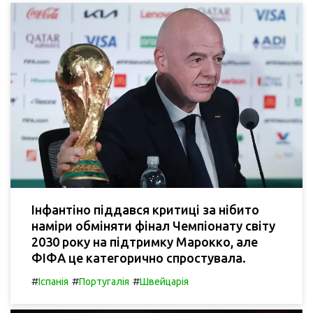
Інфантіно піддався критиці за нібито
наміри обміняти фінал Чемпіонату світу
2030 року на підтримку Марокко, але
ФІФА це категорично спростувала.
#
#
#
Іспанія
Португалія
Швейцарія