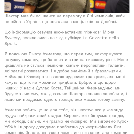
Шахтар мав би всі шанси на перемогу в Лізі чемпіонів, якби
не війна в Україні, що почалася з конфліктів на Донбасі.
Цю інформацію озвучив екс-наставник "гірників" Мірча
Луческу, посилаючись на яку, публікує La Gazzetta dello
Sport.
Я пояснюю Рінату Ахметову, що перед тим, як формувати
потужну команду, треба почати з гри на високому рівні. Мене
цікавлять не стільки чемпіони, скільки перспективні таланти,
які здатні розвиватися, і я добре знайомий з бразильцями.
Неймара і Каземіро я вважаю чудовими гравцями, але мені
кажуть, що їх не можливо придбати. Добре, а що щодо
інших? У нас є Дуглас Коста, Тейшейра, Фернандіньо; ми
будуємо систему, яка дозволяє Шахтарю значно заробляти, і
якщо ми продаємо одного гравця, вже маємо готову заміну.
Ахметов робить це не для себе, він інвестує все у команду.
Будує найкрасивіший стадіон Європи, ми обігруємо грандів,
ми молоді, сильні, ми граємо неймовірно. Ми виграємо Кубок
УЄФА і щороку доходимо приблизно до чвертьфіналу Ліги
чемпіонів. Знаєте, як важко домогтися визнання для команди