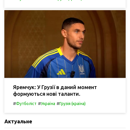
Яремчук: У Грузії в даний момент
формуються нові таланти.
#
#
#
Футболіст
Україна
Грузія (країна)
Актуальне