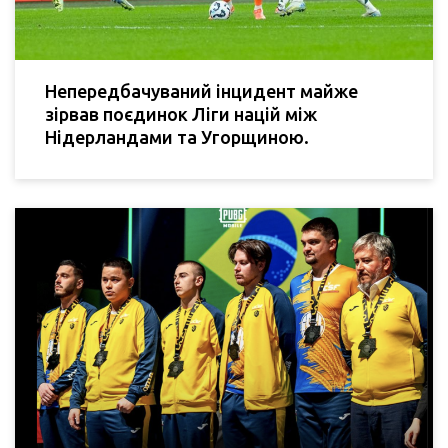
Непередбачуваний інцидент майже
зірвав поєдинок Ліги націй між
Нідерландами та Угорщиною.