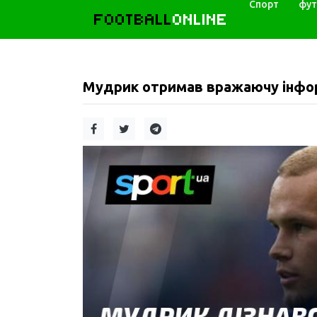
Спорт
фут
FOOTBALL
ONLINE
Мудрик отримав вражаючу інформ