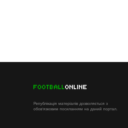
FOOTBALL
ONLINE
Републікація матеріалів дозволяється з
обов'язковим посиланням на даний портал.