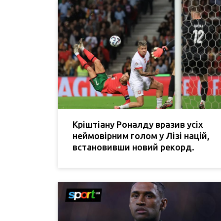
Кріштіану Роналду вразив усіх
неймовірним голом у Лізі націй,
встановивши новий рекорд.