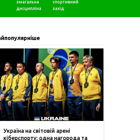
змагальна
спортивний
дисципліна
захід
айпопулярніше
Україна на світовій арені
кіберспорту: одна нагорода та