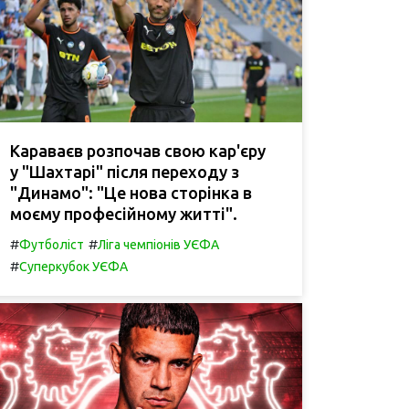
Караваєв розпочав свою кар'єру
у "Шахтарі" після переходу з
"Динамо": "Це нова сторінка в
моєму професійному житті".
#
#
Футболіст
Ліга чемпіонів УЄФА
#
Суперкубок УЄФА