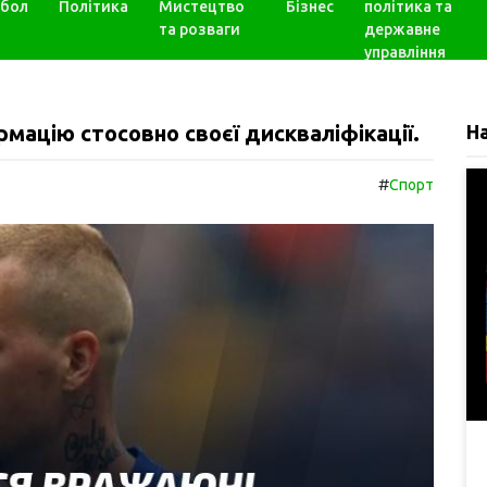
бол
Політика
Мистецтво
Бізнес
політика та
та розваги
державне
управління
ацію стосовно своєї дискваліфікації.
Н
#
Спорт