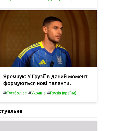
Яремчук: У Грузії в даний момент
формуються нові таланти.
#
#
#
Футболіст
Україна
Грузія (країна)
ктуальне