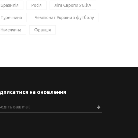
Бразилія
Росія
Ліга Європи УЄФА
Туреччина
Чемпіонат України з футболу
Німеччина
Франція
ідписатися на оновлення