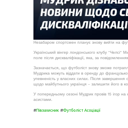
Незабаром спортсмен планує знову вийти на фу
Український вінгер лондонського клубу "Челсі" 
поле після дискваліфікації, яка, за повідомленн
Зазначається, що футболіст знову зможе потрапл
Мудрика можуть віддати в оренду до французьког
упевненість у власних силах. Після завершення 
щодо майбутнього українця - залишити його в к
У попередньому сезоні Мудрик провів 15 ігор на 
асистами.
#
#
Півзахисник
Футболіст Асоціації