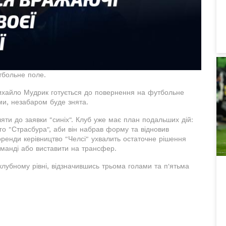
тбольне поле.
Михайло Мудрик готується до повернення на футбольне
ями, незабаром буде знята.
яти до заявки "синіх". Клуб уже має план подальших дій:
о "Страсбура", аби він набрав форму та відновив
оренди керівництво "Челсі" ухвалить остаточне рішення
оманді або виставити на трансфер.
клубному рівні, відзначившись трьома голами та п'ятьма