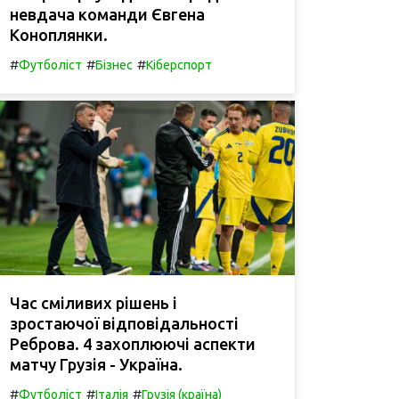
невдача команди Євгена
Коноплянки.
#
#
#
Футболіст
Бізнес
Кіберспорт
Час сміливих рішень і
зростаючої відповідальності
Реброва. 4 захоплюючі аспекти
матчу Грузія - Україна.
#
#
#
Футболіст
Італія
Грузія (країна)