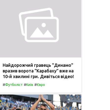
Найдорожчий гравець "Динамо"
вразив ворота "Карабаху" вже на
10-й хвилині гри. Дивіться відео!
#
#
#
Футболіст
Київ
Євро