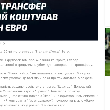
щину
у 25-річного вінгера "Панатінаїкоса" Тете.
ди з футболістом про 4-річний контракт, і тепер
альності з грецьким клубом для завершення трансферу.
 але "Панатінаїкос" не влаштували такі умови. Минулої
ових умовах, деталі яких поки що тримаються в секреті.
ярність завдяки своїм виступам за "Шахтар". Донецький
 15 мільйонів євро з "Греміо". Але після початку
азилець фактично виїхав з України, скориставшись Annexe 7
ний контракт із "Галатасараєм", і суперечки між клубами
у компенсацію у розмірі 1 мільйон євро.