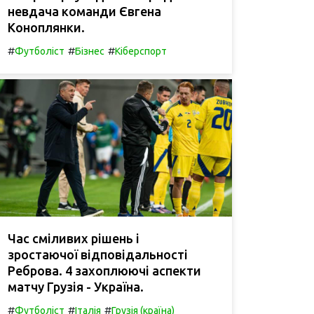
невдача команди Євгена
Коноплянки.
#
#
#
Футболіст
Бізнес
Кіберспорт
Час сміливих рішень і
зростаючої відповідальності
Реброва. 4 захоплюючі аспекти
матчу Грузія - Україна.
#
#
#
Футболіст
Італія
Грузія (країна)