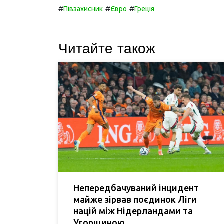
#
#
#
Півзахисник
Євро
Греція
Читайте також
Непередбачуваний інцидент
майже зірвав поєдинок Ліги
націй між Нідерландами та
Угорщиною.