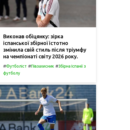
Виконав обіцянку: зірка
іспанської збірної істотно
змінила свій стиль після тріумфу
на чемпіонаті світу 2026 року.
#
#
#
Футболіст
Півзахисник
Збірна Іспанії з
футболу