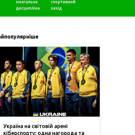
змагальна
спортивний
дисципліна
захід
айпопулярніше
Україна на світовій арені
кіберспорту: одна нагорода та