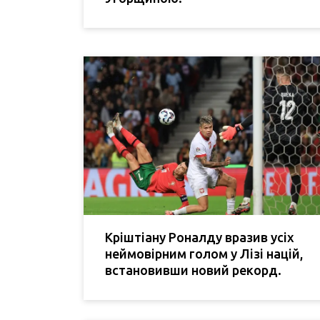
Кріштіану Роналду вразив усіх
неймовірним голом у Лізі націй,
встановивши новий рекорд.