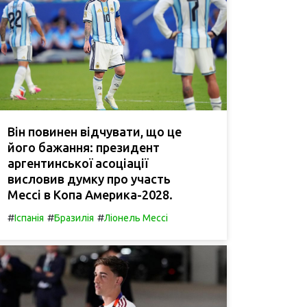
Він повинен відчувати, що це
його бажання: президент
аргентинської асоціації
висловив думку про участь
Мессі в Копа Америка-2028.
#
#
#
Іспанія
Бразилія
Ліонель Мессі