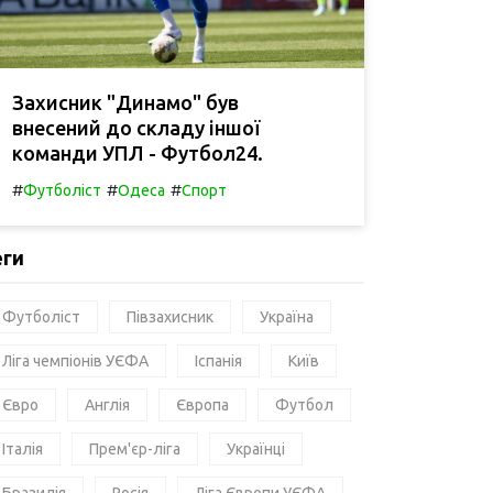
Захисник "Динамо" був
внесений до складу іншої
команди УПЛ - Футбол24.
#
#
#
Футболіст
Одеса
Спорт
еги
Футболіст
Півзахисник
Україна
Ліга чемпіонів УЄФА
Іспанія
Київ
Євро
Англія
Європа
Футбол
Італія
Прем'єр-ліга
Українці