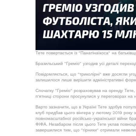
Тете повертається із "Панатінаїкоса" на батьків
Бразильський "Греміо" узгодив усі деталі переход
Повідомляється, що "триколірні" вже досягли уго
залишилося лише вирішити адміністративні форм
Спочатку "Греміо" розраховував на оренду Тете,
п'ятниці сторони просунулися у переговорах на н
Варто зазначити, що в Україні Тете здобув попул
клуб придбав цього вінгера у лютому 2019 року за
повномасштабної російсько-української війни бр
ФІФА. Незабаром після цього Тете уклав повноцін
завершилися тим, що "гірники" отримали невелик