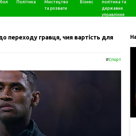
бол
Політика
Мистецтво
Бізнес
політика та
та розваги
державне
управління
о переходу гравця, чия вартість для
Н
#
Спорт