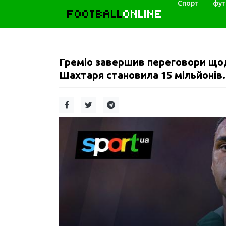
Спорт
фут
FOOTBALL
ONLINE
Греміо завершив переговори щод
Шахтаря становила 15 мільйонів.