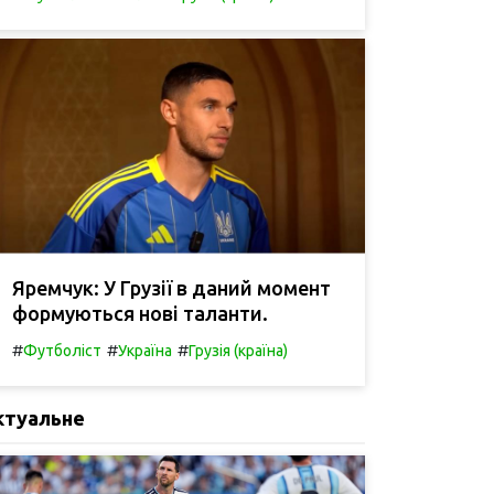
Яремчук: У Грузії в даний момент
формуються нові таланти.
#
#
#
Футболіст
Україна
Грузія (країна)
ктуальне