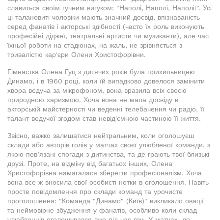
славиться своїм гучним вигуком: "Наполі, Наполі, Наполі!". Усі
ці талановиті чоловіки мають значний досвід, впізнаваність
серед фанатів і акторські здібності (часто їх роль виконують
професійні діджеї, театральні артисти чи музиканти), але час
їхньої роботи на стадіонах, на жаль, не зрівняється з
тривалістю кар'єри Олени Христофорівни.
Гімнастка Олена Гуц з дитячих років була прихильницею
Динамо, і в 1960 році, коли їй випадково довелося замінити
хвора ведуча за мікрофоном, вона вразила всіх своєю
природною харизмою. Хоча вона не мала досвіду в
акторській майстерності чи веденні телебачення чи радіо, її
талант ведучої згодом став невід'ємною частиною її життя.
Звісно, важко залишатися нейтральним, коли оголошуєш
склади або авторів голів у матчах своєї улюбленої команди, з
якою пов’язані спогади з дитинства, та де грають твої близькі
друзі. Проте, на відміну від багатьох інших, Олена
Христофорівна намагалася зберегти професіоналізм. Хоча
вона все ж вносила свої особисті нотки в оголошення. Навіть
просте повідомлення про склади команд та урочисте
проголошення: "Команда "Динамо" (Київ)" викликало овації
та неймовірне збудження у фанатів, особливо коли склад
улюбленців оголошувався вже під час гри. У матчах, де