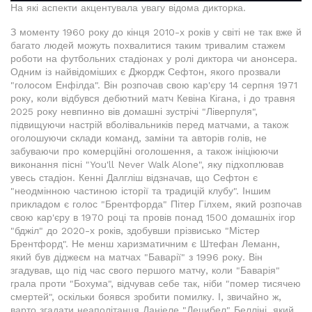
На які аспекти акцентувала увагу відома дикторка.
З моменту 1960 року до кінця 2010-х років у світі не так вже й
багато людей можуть похвалитися таким тривалим стажем
роботи на футбольних стадіонах у ролі диктора чи анонсера.
Одним із найвідоміших є Джордж Сефтон, якого прозвали
"голосом Енфілда". Він розпочав свою кар'єру 14 серпня 1971
року, коли відбувся дебютний матч Кевіна Кігана, і до травня
2025 року невпинно вів домашні зустрічі "Ліверпуля",
підвищуючи настрій вболівальників перед матчами, а також
оголошуючи склади команд, заміни та авторів голів, не
забуваючи про комерційні оголошення, а також ініціюючи
виконання пісні "You'll Never Walk Alone", яку підхоплював
увесь стадіон. Кенні Далгліш відзначав, що Сефтон є
"неодмінною частиною історії та традицій клубу". Іншим
прикладом є голос "Брентфорда" Пітер Гілхем, який розпочав
свою кар'єру в 1970 році та провів понад 1500 домашніх ігор
"бджіл" до 2020-х років, здобувши прізвисько "Містер
Брентфорд". Не менш харизматичним є Штефан Леманн,
який був діджеєм на матчах "Баварії" з 1996 року. Він
згадував, що під час свого першого матчу, коли "Баварія"
грала проти "Бохума", відчував себе так, ніби "помер тисячею
смертей", оскільки боявся зробити помилку. І, звичайно ж,
варто згадати неаполітанця Даніеле "Децибел" Белліні, який