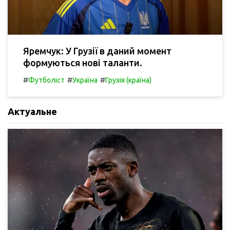
Яремчук: У Грузії в даний момент
формуються нові таланти.
#
#
#
Футболіст
Україна
Грузія (країна)
Актуальне