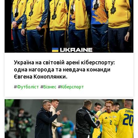
Україна на світовій арені кіберспорту:
одна нагорода та невдача команди
Євгена Коноплянки.
#
#
#
Футболіст
Бізнес
Кіберспорт