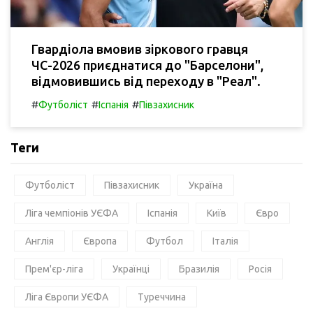
Гвардіола вмовив зіркового гравця
ЧС-2026 приєднатися до "Барселони",
відмовившись від переходу в "Реал".
#
#
#
Футболіст
Іспанія
Півзахисник
Теги
Футболіст
Півзахисник
Україна
Ліга чемпіонів УЄФА
Іспанія
Київ
Євро
Англія
Європа
Футбол
Італія
Прем'єр-ліга
Українці
Бразилія
Росія
Ліга Європи УЄФА
Туреччина