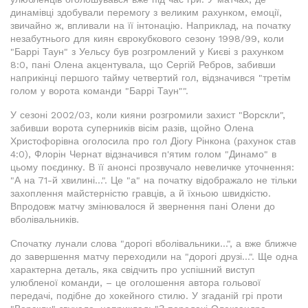
динамівці здобували перемогу з великим рахунком, емоції,
звичайно ж, впливали на її інтонацію. Наприклад, на початку
незабутнього для киян єврокубкового сезону 1998/99, коли
"Баррі Таун" з Уельсу був розгромлений у Києві з рахунком
8:0, пані Олена акцентувала, що Сергій Ребров, забивши
наприкінці першого тайму четвертий гол, відзначився "третім
голом у ворота команди "Баррі Таун"".
У сезоні 2002/03, коли кияни розгромили захист "Ворскли",
забивши ворота суперників вісім разів, щойно Олена
Христофорівна оголосила про гол Діогу Рінкона (рахунок став
4:0), Флорін Чернат відзначився п'ятим голом "Динамо" в
цьому поєдинку. В її анонсі прозвучало невеличке уточнення:
"А на 71-й хвилині...". Це "а" на початку відображало не тільки
захоплення майстерністю гравців, а й їхньою швидкістю.
Впродовж матчу змінювалося й звернення пані Олени до
вболівальників.
Спочатку лунали слова "дорогі вболівальники...", а вже ближче
до завершення матчу переходили на "дорогі друзі...". Ще одна
характерна деталь, яка свідчить про успішний виступ
улюбленої команди, – це оголошення автора гольової
передачі, подібне до хокейного стилю. У згаданій грі проти