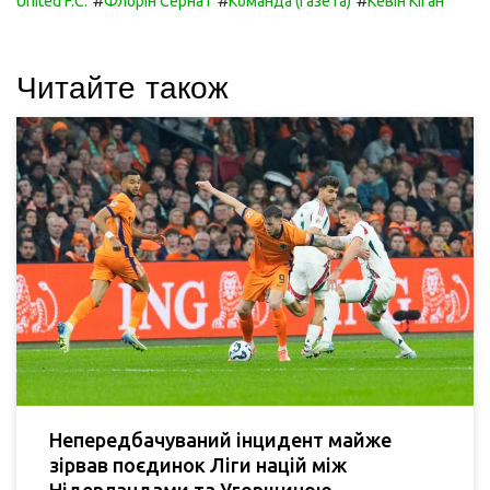
#
#
#
United F.C.
Флорін Сернат
Команда (газета)
Кевін Кіган
Читайте також
Непередбачуваний інцидент майже
зірвав поєдинок Ліги націй між