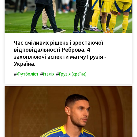
Час сміливих рішень і зростаючої
відповідальності Реброва. 4
захоплюючі аспекти матчу Грузія -
Україна.
#
#
#
Футболіст
Італія
Грузія (країна)