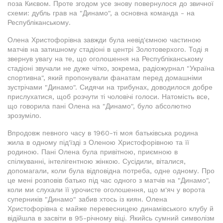
поза Києвом. Проте згодом усе знову повернулося до звичної
схеми: дубль грав на "Динамо", а основна команда - на
Республіканському.
Олена Христофорівна завжди була невід'ємною частиною
матчів на затишному стадіоні в центрі Золотоверхого. Тоді я
звернув увагу на те, що оголошення на Республіканському
стадіоні звучали не дуже чітко, зокрема, радіожурнал "Україна
спортивна", який пропонували фанатам перед домашніми
зустрічами "Динамо". Сидячи на трибунах, доводилося добре
прислухатися, щоб розчути ті чоловічі голоси. Натомість все,
що говорила пані Олена на "Динамо", було абсолютно
зрозуміло.
Впродовж певного часу в 1960-ті моя батьківська родина
жила в одному під'їзді з Оленою Христофорівною та її
родиною. Пані Олена була привітною, приємною в
спілкуванні, інтелігентною жінкою. Сусідили, віталися,
допомагали, коли була відповідна потреба, одне одному. Про
це мені розповів батько під час одного з матчів на "Динамо",
коли ми слухали її урочисте оголошення, що м'яч у ворота
суперників "Динамо" забив хтось із киян. Олена
Христофорівна є майже перевесницею динамівського клубу й
відійшла в засвіти в 95-річному віці. Якийсь сумний символізм