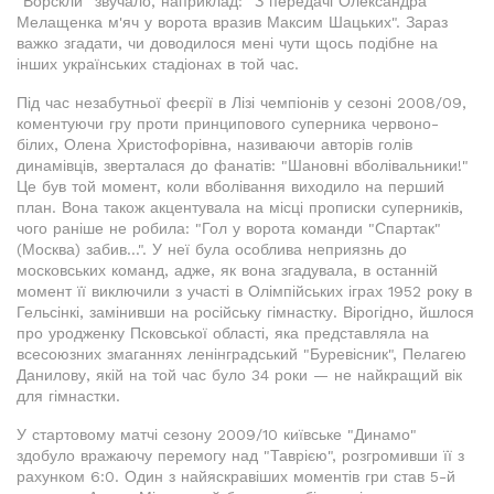
"Ворскли" звучало, наприклад: "З передачі Олександра
Мелащенка м'яч у ворота вразив Максим Шацьких". Зараз
важко згадати, чи доводилося мені чути щось подібне на
інших українських стадіонах в той час.
Під час незабутньої феєрії в Лізі чемпіонів у сезоні 2008/09,
коментуючи гру проти принципового суперника червоно-
білих, Олена Христофорівна, називаючи авторів голів
динамівців, зверталася до фанатів: "Шановні вболівальники!"
Це був той момент, коли вболівання виходило на перший
план. Вона також акцентувала на місці прописки суперників,
чого раніше не робила: "Гол у ворота команди "Спартак"
(Москва) забив...". У неї була особлива неприязнь до
московських команд, адже, як вона згадувала, в останній
момент її виключили з участі в Олімпійських іграх 1952 року в
Гельсінкі, замінивши на російську гімнастку. Вірогідно, йшлося
про уродженку Псковської області, яка представляла на
всесоюзних змаганнях ленінградський "Буревісник", Пелагею
Данилову, якій на той час було 34 роки — не найкращий вік
для гімнастки.
У стартовому матчі сезону 2009/10 київське "Динамо"
здобуло вражаючу перемогу над "Таврією", розгромивши її з
рахунком 6:0. Один з найяскравіших моментів гри став 5-й