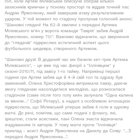
гол, коли Артем Мілевський блискуче обіграв кількох
захисників кримчан у тісному просторі та віддав точний пас
Андрію Ярмоленку, який завершив атаку результативним
ударом. У той момент по стадіону пролунав голосний анонс:
"Шановні глядачі! На 62-й хвилині з передачі Артема
Мілевського м'яч у ворота команди 'Таврія' забив Андрій
Ярмоленко, номер 70!". Важливо відзначити, що звернення
до "глядачів" підкреслює естетичний аспект цього
футбольного шедевра, створеного Артемом.
"Шановні друзі! В доданий час ми бачили хет-трик Артема
Мілевського", - це вже під час феєрії з "Іллічівцем" у
сезоні-2010/11, під завісу 1-го тайму. Наприкінці першої
години гри Артем забив ще й 4-й свій гол та одразу був
замінений. Олена Христофорівна витримала павзу, даючи
змогу глядачам насолодитися мелодією, що розносилася
стадіоном (саме після того голу киян залунала "Одна калина
за вікном..." Софії Ротару), а надалі з особливою інтонацією
підкреслила, що Мілевський уперше забив 4 голи в одному
матчі. До речі, помітив, що саме подачі з флангу, які,
зрештою, стали асистами, пані Олена зчаста відзначала
згадуванням їх авторів. У тому матчі проти "Іллічівця"
приклад - асист Андрія Ярмоленка на Данилу да Сілву: "...З
передачі Андрія Ярмоленка...".