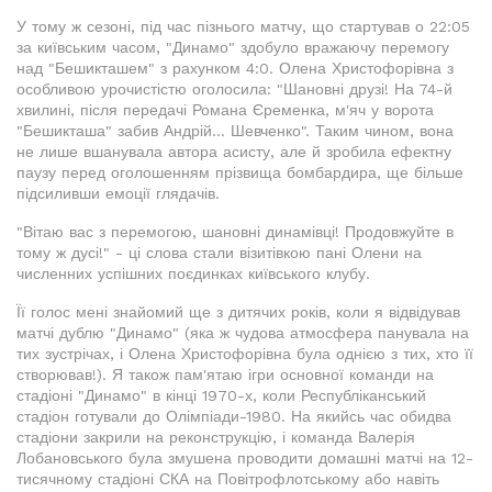
У тому ж сезоні, під час пізнього матчу, що стартував о 22:05
за київським часом, "Динамо" здобуло вражаючу перемогу
над "Бешикташем" з рахунком 4:0. Олена Христофорівна з
особливою урочистістю оголосила: "Шановні друзі! На 74-й
хвилині, після передачі Романа Єременка, м'яч у ворота
"Бешикташа" забив Андрій… Шевченко". Таким чином, вона
не лише вшанувала автора асисту, але й зробила ефектну
паузу перед оголошенням прізвища бомбардира, ще більше
підсиливши емоції глядачів.
"Вітаю вас з перемогою, шановні динамівці! Продовжуйте в
тому ж дусі!" - ці слова стали візитівкою пані Олени на
численних успішних поєдинках київського клубу.
Її голос мені знайомий ще з дитячих років, коли я відвідував
матчі дублю "Динамо" (яка ж чудова атмосфера панувала на
тих зустрічах, і Олена Христофорівна була однією з тих, хто її
створював!). Я також пам'ятаю ігри основної команди на
стадіоні "Динамо" в кінці 1970-х, коли Республіканський
стадіон готували до Олімпіади-1980. На якийсь час обидва
стадіони закрили на реконструкцію, і команда Валерія
Лобановського була змушена проводити домашні матчі на 12-
тисячному стадіоні СКА на Повітрофлотському або навіть