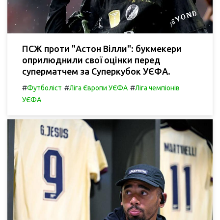
ПСЖ проти "Астон Вілли": букмекери
оприлюднили свої оцінки перед
суперматчем за Суперкубок УЄФА.
#
#
#
Футболіст
Ліга Європи УЄФА
Ліга чемпіонів
УЄФА