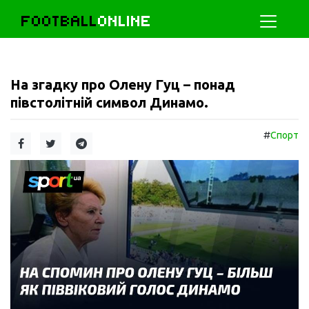
FOOTBALL
ONLINE
На згадку про Олену Гуц – понад
півстолітній символ Динамо.
#
Спорт