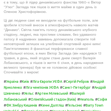
є в тому, що й лідер динамівського фанства 1980-х Віктор
"Утюг" Заглада теж пішов із життя майже в один день із
Оленою Христофорівною.
Ці дві людини самі не виходили на футбольне поле, але
зробили істотний внесок в атмосферність навколо матчів
"Динамо". Світла пам'ять голосу динамівського клубного
стадіону, людині, яка простими словами, без удаваного
патосу й надривних завивань допомагала створити той
неповторний затишок на улюбленій спортивній арені киян!
Пам'ятатимемо й фанатські перформанси славної
футбольної епохи, в яких Віктор Заглада (він народився 13
травня, в день, який згодом стане днем смерті Валерія
Лобановського, а пішов із життя 6 січня, в день народження
великого тренера) був чи не головною дійовою особою!
Спочивайте з миром!
#
#
#
#
#
Україна
Київ
Ліга Європи УЄФА
Сергій Ребров
Андрій
#
#
#
Ярмоленко
Ліга чемпіонів УЄФА
Санкт-Петербург
Андрій
#
#
#
Шевченко
Уельс
Артем Мілевський
Валерій
#
#
#
Лобановський
Олімпійський стадіон (Київ)
Неаполь
Софія
#
#
#
#
ФК Зімбру Кишинів
Кенні Далгліш
Гельсінкі
Barry Town