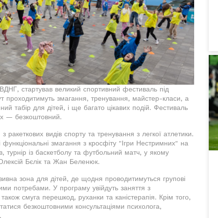
а ВДНГ, стартував великий спортивний фестиваль під
тут проходитимуть змагання, тренування, майстер-класи, а
ий табір для дітей, і ще багато цікавих подій. Фестиваль
их — безкоштовний.
 з ракеткових видів спорту та тренування з легкої атлетики.
ві функціональні змагання з кросфіту "Ігри Нестримних" на
, турнір із баскетболу та футбольний матч, у якому
 Олексій Бєлік та Жан Беленюк.
юзивна зона для дітей, де щодня проводитимуться групові
ими потребами. У програму увійдуть заняття з
також смуга перешкод, руханки та каністерапія. Крім того,
статися безкоштовними консультаціями психолога,
.