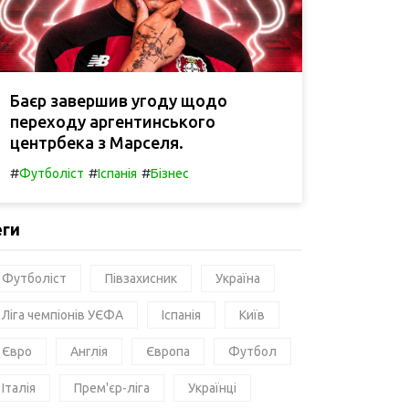
Баєр завершив угоду щодо
переходу аргентинського
центрбека з Марселя.
#
#
#
Футболіст
Іспанія
Бізнес
еги
Футболіст
Півзахисник
Україна
Ліга чемпіонів УЄФА
Іспанія
Київ
Євро
Англія
Європа
Футбол
Італія
Прем'єр-ліга
Українці