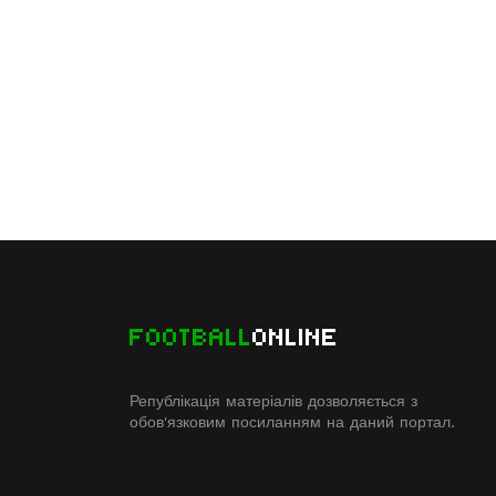
FOOTBALL
ONLINE
Републікація матеріалів дозволяється з
обов'язковим посиланням на даний портал.