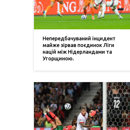
Непередбачуваний інцидент
майже зірвав поєдинок Ліги
націй між Нідерландами та
Угорщиною.