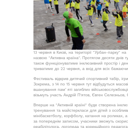
13 червня в Києві, на території "Урбан-парку" н
назвою "Активна країна". Протягом десяти днів 
також функціонуватиме інклюзивний простір і денн
триватиме до 22 червня, а вхід для всіх бажаюч
Фестиваль відкрив дитячий спортивний табір, ігри
Зокрема, з 14 по 15 червня тут відбудуться масо
вшанування памʼяті загиблих військовослужбовців
візьмуть участь Андрій П'ятов, Євген Селезньов,
Вперше на "Активній країні" буде створена інкл
тренування та майстеркласи для дітей з особлив
мінібаскетболу, корфболу, катання на роликах, а 
за попереднім записом, учасники зможуть скори
реабілітолога, логопеда та корекційного педагога