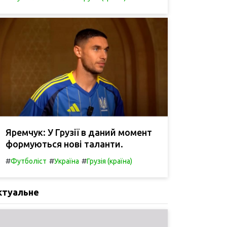
Яремчук: У Грузії в даний момент
формуються нові таланти.
#
#
#
Футболіст
Україна
Грузія (країна)
ктуальне