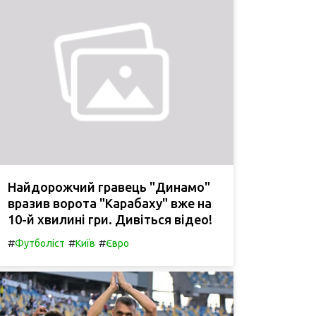
Найдорожчий гравець "Динамо"
вразив ворота "Карабаху" вже на
10-й хвилині гри. Дивіться відео!
#
#
#
Футболіст
Київ
Євро