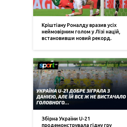
Кріштіану Роналду вразив усіх
неймовірним голом у Лізі націй,
встановивши новий рекорд.
Збірна України U-21
продемонструвала гідну гру