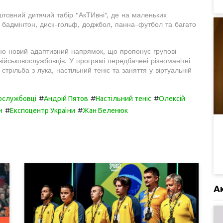
овний дитячий табір "АкТИвні", де на маленьких
и: бадмінтон, диск-гольф, доджбол, панна-футбол та багато
ено новий адаптивний напрямок, що пропонує групові
 військовослужбовців. У програмі передбачені різноманітні
, стрільба з лука, настільний теніс та заняття у віртуальній
#
#
#
ослужбовці
Андрій Пятов
Настільний теніс
Олексій
#
#
н
Експоцентр України
Жан Беленюк
А