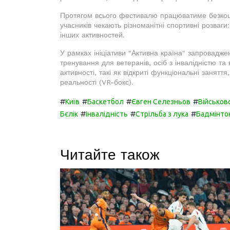
Протягом всього фестивалю працюватиме безкошт
учасників чекають різноманітні спортивні розваг
інших активностей.
У рамках ініціативи "Активна країна" запровадж
тренування для ветеранів, осіб з інвалідністю та
активності, такі як відкриті функціональні заняття
реальності (VR-бокс).
#
#
#
#
Київ
Баскетбол
Євген Селезньов
Військов
#
#
#
Бєлік
Інвалідність
Стрільба з лука
Бадмінто
Читайте також