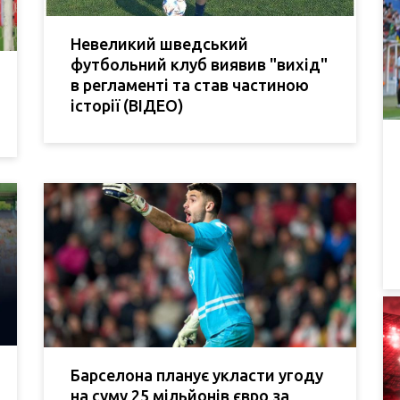
Невеликий шведський
футбольний клуб виявив "вихід"
в регламенті та став частиною
історії (ВІДЕО)
Барселона планує укласти угоду
на суму 25 мільйонів євро за