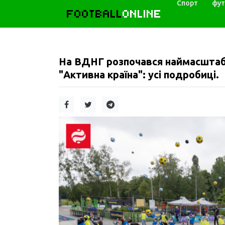
Спорт
фут
FOOTBALL
ONLINE
На ВДНГ розпочався наймасштаб
"Активна країна": усі подробиці.