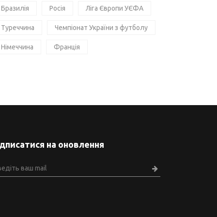
Бразилія
Росія
Ліга Європи УЄФА
Туреччина
Чемпіонат України з футболу
Німеччина
Франція
ідписатися на оновлення