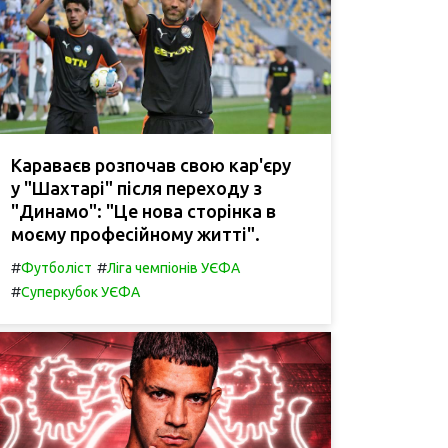
Караваєв розпочав свою кар'єру
у "Шахтарі" після переходу з
"Динамо": "Це нова сторінка в
моєму професійному житті".
#
#
Футболіст
Ліга чемпіонів УЄФА
#
Суперкубок УЄФА