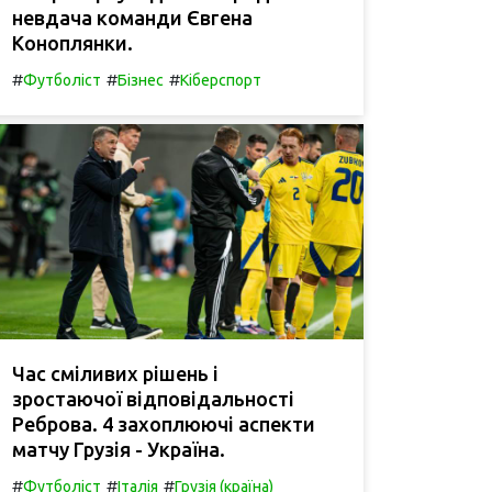
невдача команди Євгена
Коноплянки.
#
#
#
Футболіст
Бізнес
Кіберспорт
Час сміливих рішень і
зростаючої відповідальності
Реброва. 4 захоплюючі аспекти
матчу Грузія - Україна.
#
#
#
Футболіст
Італія
Грузія (країна)