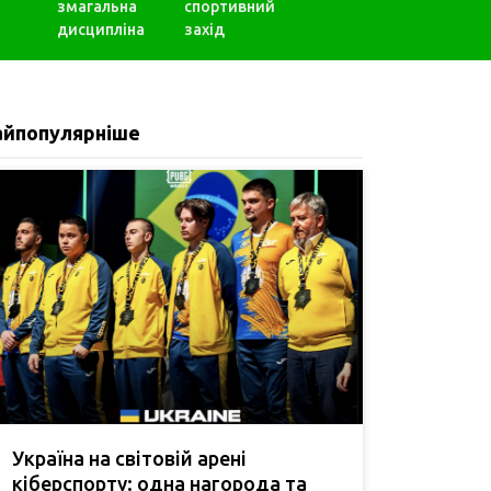
змагальна
спортивний
дисципліна
захід
айпопулярніше
Україна на світовій арені
кіберспорту: одна нагорода та