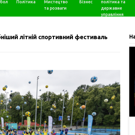
бол
Політика
Мистецтво
Бізнес
політика та
та розваги
державне
управління
ніший літній спортивний фестиваль
Н