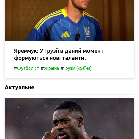
Яремчук: У Грузії в даний момент
формуються нові таланти.
#
#
#
Футболіст
Україна
Грузія (країна)
Актуальне