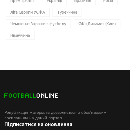
Прем'єр-ліга
Українці
Бразилія
Росія
Ліга Європи УЄФА
Туреччина
Чемпіонат України з футболу
ФК «Динамо» (Київ)
Німеччина
FOOTBALL
ONLINE
Републікація матеріалів дозволяється з обов'язковим
посиланням на даний портал.
Підписатися на оновлення