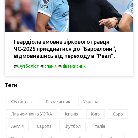
Гвардіола вмовив зіркового гравця
ЧС-2026 приєднатися до "Барселони",
відмовившись від переходу в "Реал".
#
#
#
Футболіст
Іспанія
Півзахисник
Теги
Футболіст
Півзахисник
Україна
Ліга чемпіонів УЄФА
Іспанія
Київ
Євро
Англія
Європа
Футбол
Італія