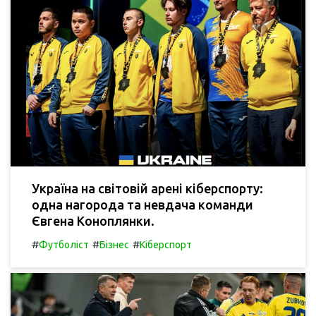
Україна на світовій арені кіберспорту:
одна нагорода та невдача команди
Євгена Коноплянки.
#
#
#
Футболіст
Бізнес
Кіберспорт