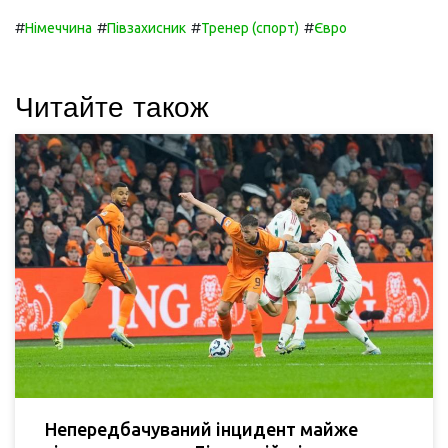
#
#
#
#
Німеччина
Півзахисник
Тренер (спорт)
Євро
Читайте також
Непередбачуваний інцидент майже