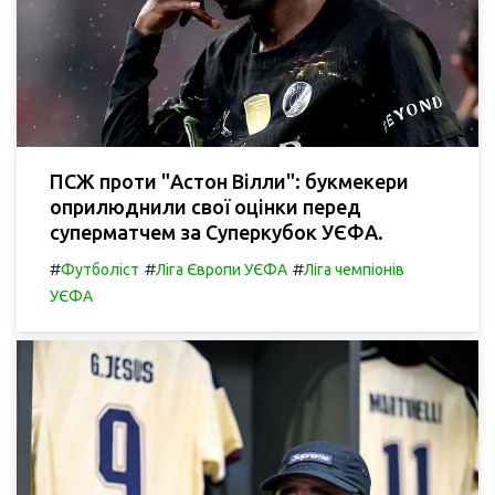
ПСЖ проти "Астон Вілли": букмекери
оприлюднили свої оцінки перед
суперматчем за Суперкубок УЄФА.
#
#
#
Футболіст
Ліга Європи УЄФА
Ліга чемпіонів
УЄФА