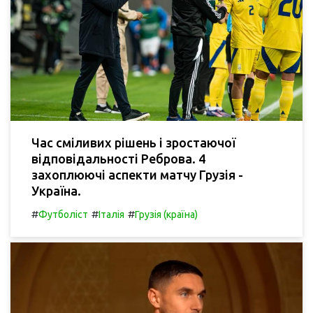
Час сміливих рішень і зростаючої
відповідальності Реброва. 4
захоплюючі аспекти матчу Грузія -
Україна.
#
#
#
Футболіст
Італія
Грузія (країна)