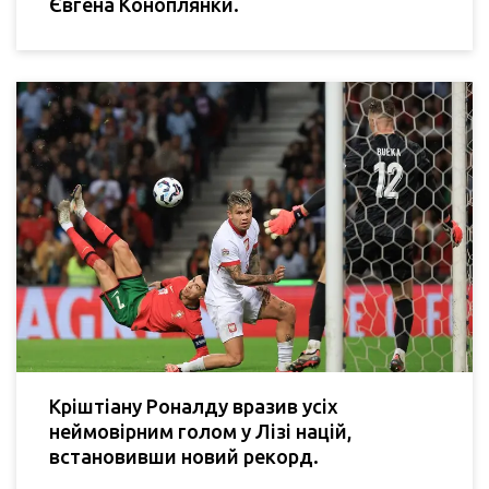
Євгена Коноплянки.
Кріштіану Роналду вразив усіх
неймовірним голом у Лізі націй,
встановивши новий рекорд.