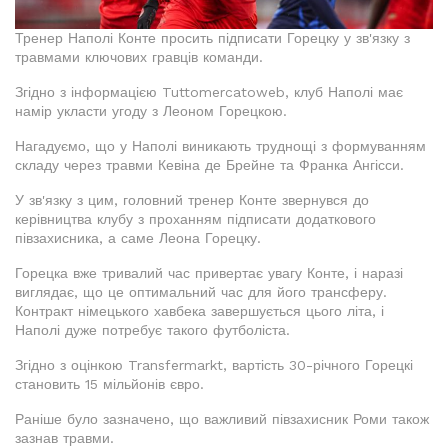
Тренер Наполі Конте просить підписати Горецку у зв'язку з
травмами ключових гравців команди.
Згідно з інформацією Tuttomercatoweb, клуб Наполі має
намір укласти угоду з Леоном Горецкою.
Нагадуємо, що у Наполі виникають труднощі з формуванням
складу через травми Кевіна де Брейне та Франка Ангісси.
У зв'язку з цим, головний тренер Конте звернувся до
керівництва клубу з проханням підписати додаткового
півзахисника, а саме Леона Горецку.
Горецка вже тривалий час привертає увагу Конте, і наразі
виглядає, що це оптимальний час для його трансферу.
Контракт німецького хавбека завершується цього літа, і
Наполі дуже потребує такого футболіста.
Згідно з оцінкою Transfermarkt, вартість 30-річного Горецкі
становить 15 мільйонів євро.
Раніше було зазначено, що важливий півзахисник Роми також
зазнав травми.