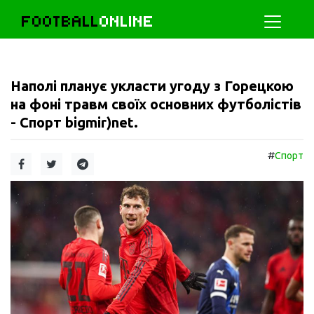
FOOTBALL
ONLINE
Наполі планує укласти угоду з Горецкою
на фоні травм своїх основних футболістів
- Спорт bigmir)net.
#
Спорт