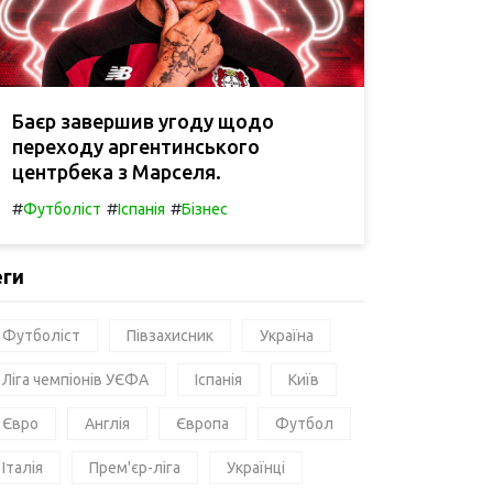
Баєр завершив угоду щодо
переходу аргентинського
центрбека з Марселя.
#
#
#
Футболіст
Іспанія
Бізнес
еги
Футболіст
Півзахисник
Україна
Ліга чемпіонів УЄФА
Іспанія
Київ
Євро
Англія
Європа
Футбол
Італія
Прем'єр-ліга
Українці