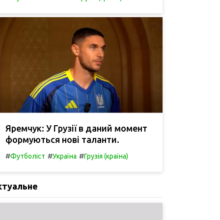
Яремчук: У Грузії в даний момент
формуються нові таланти.
#
#
#
Футболіст
Україна
Грузія (країна)
ктуальне