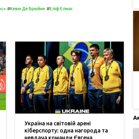
#
#
ос»
Кевін Де Брюйне
Еліф Елмас
А
Україна на світовій арені
кіберспорту: одна нагорода та
невдача команди Євгена