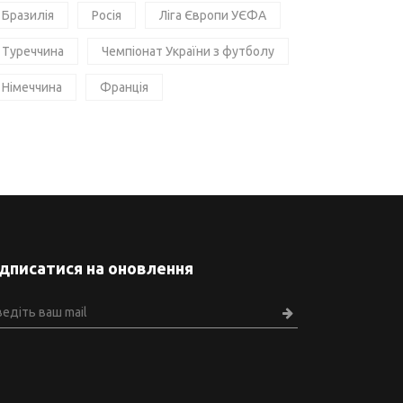
Бразилія
Росія
Ліга Європи УЄФА
Туреччина
Чемпіонат України з футболу
Німеччина
Франція
ідписатися на оновлення