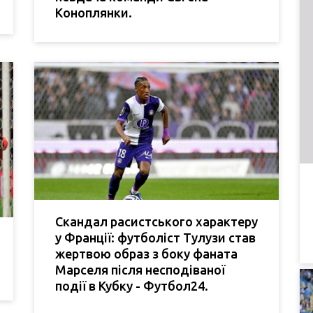
Коноплянки.
Скандал расистського характеру
у Франції: футболіст Тулузи став
жертвою образ з боку фаната
Марселя після несподіваної
події в Кубку - Футбол24.