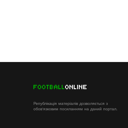
FOOTBALL
ONLINE
Републікація матеріалів дозволяється з
обов'язковим посиланням на даний портал.