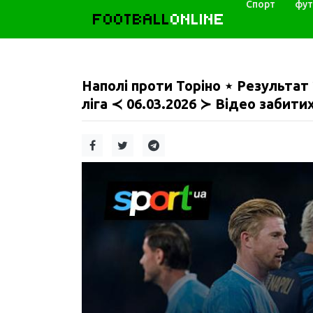
Спорт
фут
FOOTBALL
ONLINE
Наполі проти Торіно ⋆ Результат 
ліга ≺ 06.03.2026 ≻ Відео забити