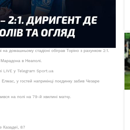
і на домашньому стадіоні обіграв Торіно з рахунком 2:1.
о Марадона в Неаполі.
мі LIVE у Telegram Sport.ua
 Елмас, у гостей наприкінці поєдинку забив Чезаре
вився на полі на 79-й хвилині матчу.
е Казадеї, 87