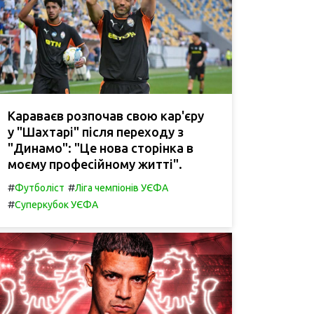
Караваєв розпочав свою кар'єру
у "Шахтарі" після переходу з
"Динамо": "Це нова сторінка в
моєму професійному житті".
#
#
Футболіст
Ліга чемпіонів УЄФА
#
Суперкубок УЄФА