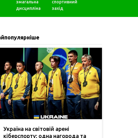
змагальна
спортивний
дисципліна
захід
айпопулярніше
Україна на світовій арені
кіберспорту: одна нагорода та