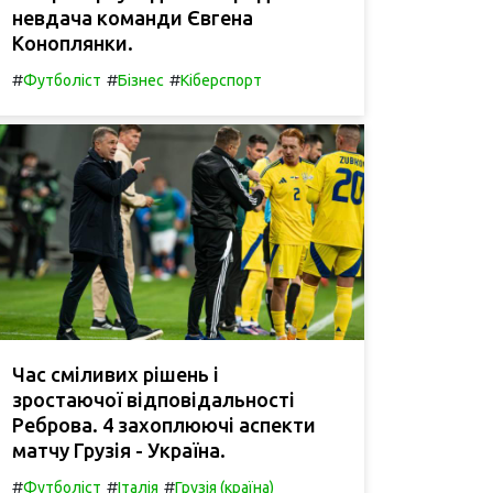
невдача команди Євгена
Коноплянки.
#
#
#
Футболіст
Бізнес
Кіберспорт
Час сміливих рішень і
зростаючої відповідальності
Реброва. 4 захоплюючі аспекти
матчу Грузія - Україна.
#
#
#
Футболіст
Італія
Грузія (країна)