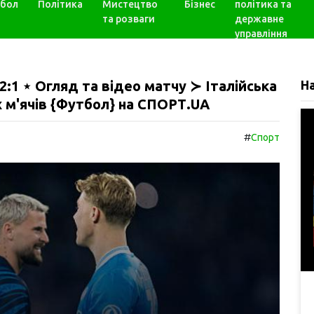
бол
Політика
Мистецтво
Бізнес
політика та
та розваги
державне
управління
2:1 ⋆ Огляд та відео матчу ≻ Італійська
Н
х м'ячів {Футбол} на СПОРТ.UA
#
Спорт