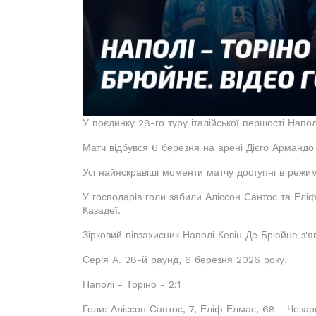
У поєдинку 28-го туру італійської першості Напол
Матч відбувся 6 березня на арені Дієго Арманд
Усі найяскравіші моменти матчу доступні в режи
У господарів голи забили Аліссон Сантос та Еліф
Казадеї.
Зірковий півзахисник Наполі Кевін Де Брюйне з'я
Серія A. 28-й раунд, 6 березня 2026 року.
Наполі - Торіно - 2:1
Голи: Аліссон Сантос, 7, Еліф Елмас, 68 - Чезар