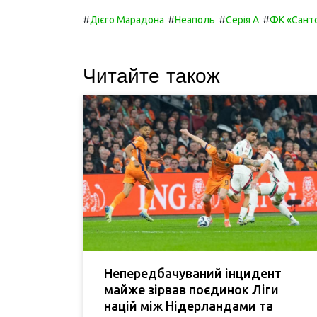
#
#
#
#
Дієго Марадона
Неаполь
Серія А
ФК «Сант
Читайте також
Непередбачуваний інцидент
майже зірвав поєдинок Ліги
націй між Нідерландами та