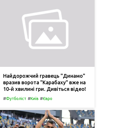
Найдорожчий гравець "Динамо"
вразив ворота "Карабаху" вже на
10-й хвилині гри. Дивіться відео!
#
#
#
Футболіст
Київ
Євро