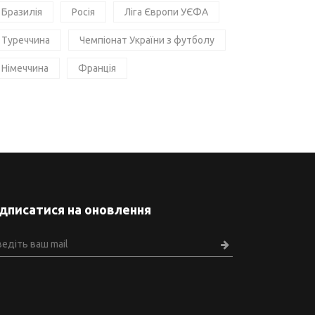
Бразилія
Росія
Ліга Європи УЄФА
Туреччина
Чемпіонат України з футболу
Німеччина
Франція
ідписатися на оновлення