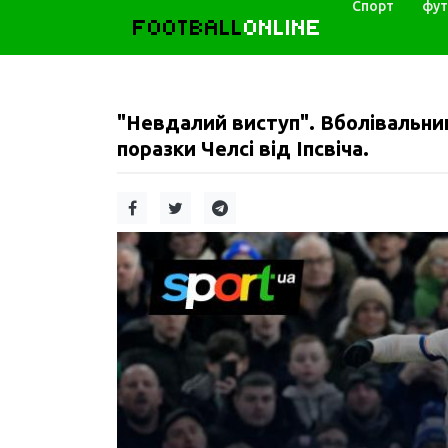
Спорт
фут
FOOTBALL
ONLINE
"Невдалий виступ". Вболівальник
поразки Челсі від Іпсвіча.