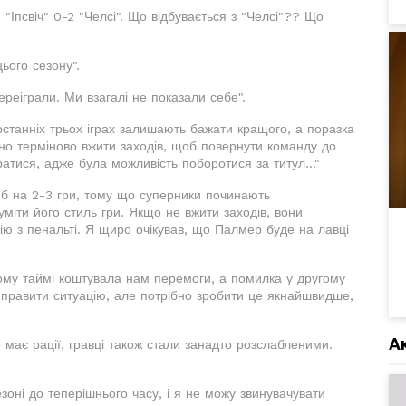
. "Іпсвіч" 0-2 "Челсі". Що відбувається з "Челсі"?? Що
ього сезону".
ереіграли. Ми взагалі не показали себе".
останніх трьох іграх залишають бажати кращого, а поразка
ідно терміново вжити заходів, щоб повернути команду до
атися, адже була можливість поборотися за титул..."
б на 2-3 гри, тому що суперники починають
уміти його стиль гри. Якщо не вжити заходів, вони
ію з пенальті. Я щиро очікував, що Палмер буде на лавці
му таймі коштувала нам перемоги, а помилка у другому
иправити ситуацію, але потрібно зробити це якнайшвидше,
А
 має рації, гравці також стали занадто розслабленими.
езоні до теперішнього часу, і я не можу звинувачувати