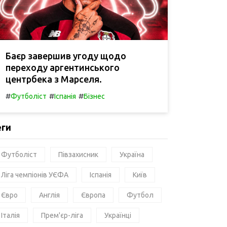
Баєр завершив угоду щодо
переходу аргентинського
центрбека з Марселя.
#
#
#
Футболіст
Іспанія
Бізнес
еги
Футболіст
Півзахисник
Україна
Ліга чемпіонів УЄФА
Іспанія
Київ
Євро
Англія
Європа
Футбол
Італія
Прем'єр-ліга
Українці