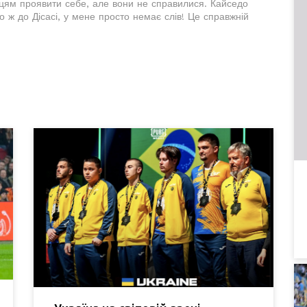
вцям проявити себе, але вони не справилися. Кайседо
Що ж до Дісасі, у мене просто немає слів! Це справжній