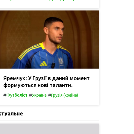
Яремчук: У Грузії в даний момент
формуються нові таланти.
#
#
#
Футболіст
Україна
Грузія (країна)
ктуальне