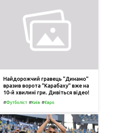
Найдорожчий гравець "Динамо"
вразив ворота "Карабаху" вже на
10-й хвилині гри. Дивіться відео!
#
#
#
Футболіст
Київ
Євро