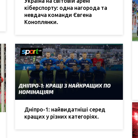
Україна на світовій арені
кіберспорту: одна нагорода та
невдача команди Євгена
Коноплянки.
Дніпро-1: найвидатніші серед
кращих у різних категоріях.