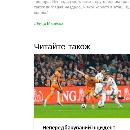
тренера. Він надав можливість другорядним гра
також виглядав невдало, ніякої користі в атаці. 
сором."
#
Енцо Мареска
Читайте також
Непередбачуваний інцидент