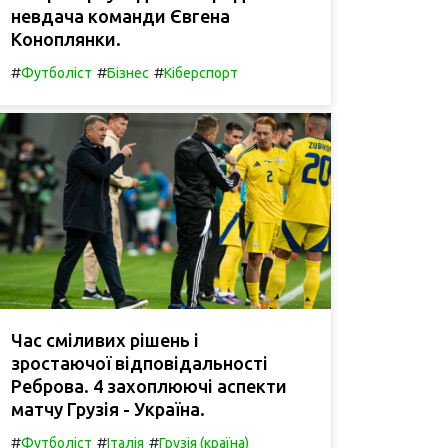
невдача команди Євгена
Коноплянки.
#
#
#
Футболіст
Бізнес
Кіберспорт
Час сміливих рішень і
зростаючої відповідальності
Реброва. 4 захоплюючі аспекти
матчу Грузія - Україна.
#
#
#
Футболіст
Італія
Грузія (країна)