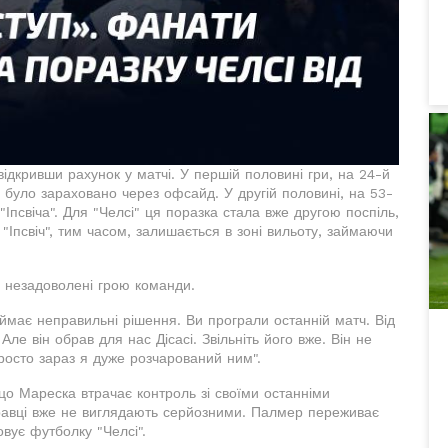
відкривши рахунок у матчі. У першій половині гри, на 24-й
е було зараховано через офсайд. У другій половині, на 53-
"Іпсвіча". Для "Челсі" ця поразка стала вже другою поспіль,
"Іпсвіч", тим часом, залишається в зоні вильоту, займаючи
х" незадоволені грою команди.
ає неправильні рішення. Ви програли останній матч. Від
е він обрав для нас Дісасі. Звільніть його вже. Він не
росто зараз я дуже розчарований ним".
нцо Мареска втрачає контроль зі своїми останніми
равці вже не виглядають серйозними. Палмер переживає
говує футболку "Челсі".