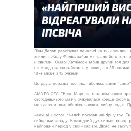
Ліам Делап реалізував пенальті на 12-й хвилині, 
хвилині, Жоау Фелікс забив м'яч, але його гол н
й хвилині, Омарі Хатчінсон забив другий гол для 
і команда зараз займає 4-у позицію з 35 очками. 
18-е місце з 15 очками.
Це друга поразка поспіль, і вболівальники "сині
AMOTO CFC: "Енцо Мареска останнім часом прийм
сьогоднішнього матчу очікувалася краща форма. Ал
мав давати нам, вболівальникам, хибну надію. П
Asexual Doctor: "Челсі" показав найгіршу гру. Е
виборами складу. Командний дух сильно впав; г
найгірший період у своїй кар'єрі. Дісасі не заслу