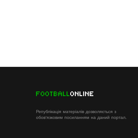
FOOTBALL
ONLINE
Републікація матеріалів дозволяється з
обов'язковим посиланням на даний портал.