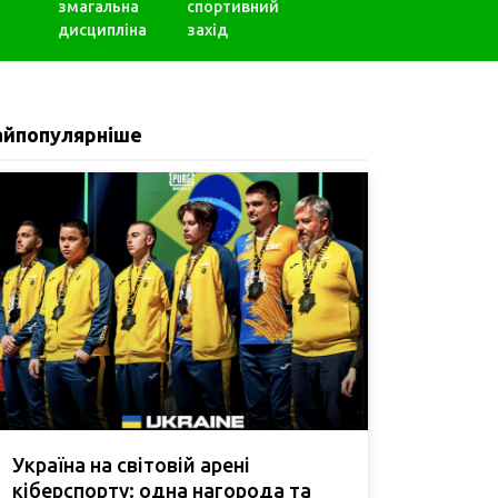
змагальна
спортивний
дисципліна
захід
айпопулярніше
Україна на світовій арені
кіберспорту: одна нагорода та