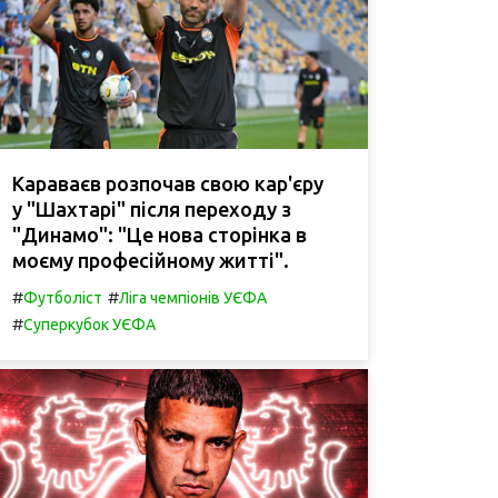
Караваєв розпочав свою кар'єру
у "Шахтарі" після переходу з
"Динамо": "Це нова сторінка в
моєму професійному житті".
#
#
Футболіст
Ліга чемпіонів УЄФА
#
Суперкубок УЄФА