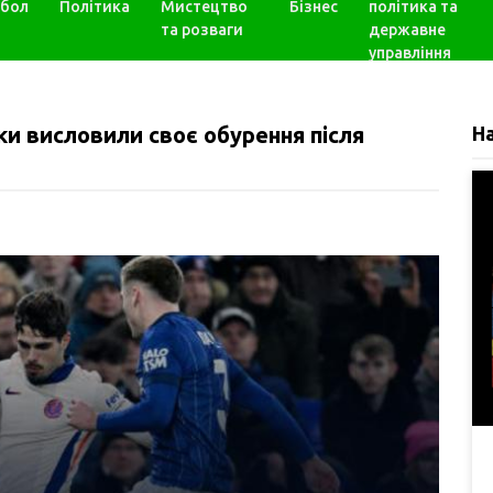
бол
Політика
Мистецтво
Бізнес
політика та
та розваги
державне
управління
и висловили своє обурення після
Н