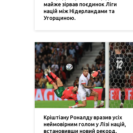
майже зірвав поєдинок Ліги
націй між Нідерландами та
Угорщиною.
Кріштіану Роналду вразив усіх
неймовірним голом у Лізі націй,
встановивши новий рекорд.