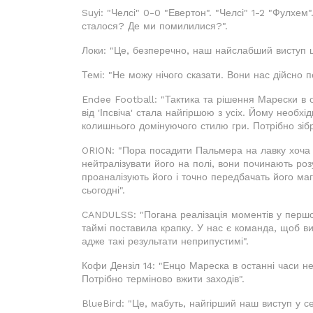
Suyi: "Челсі" 0-0 "Евертон". "Челсі" 1-2 "Фулхем"
сталося? Де ми помилилися?".
Локи: "Це, безперечно, наш найслабший виступ ц
Темі: "Не можу нічого сказати. Вони нас дійсно п
Endee Football: "Тактика та рішення Марески в 
від 'Іпсвіча' стала найгіршою з усіх. Йому необх
колишнього домінуючого стилю гри. Потрібно зібр
ORION: "Пора посадити Пальмера на лавку хоча 
нейтралізувати його на полі, вони починають роз
проаналізують його і точно передбачать його маг
сьогодні".
CANDULSS: "Погана реалізація моментів у першо
таймі поставила крапку. У нас є команда, щоб в
адже такі результати неприпустимі".
Кофи Дензіл 14: "Енцо Мареска в останні часи не
Потрібно терміново вжити заходів".
BlueBird: "Це, мабуть, найгірший наш виступ у с