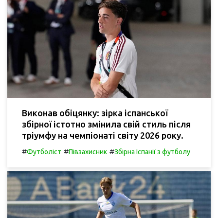
Виконав обіцянку: зірка іспанської
збірної істотно змінила свій стиль після
тріумфу на чемпіонаті світу 2026 року.
#
#
#
Футболіст
Півзахисник
Збірна Іспанії з футболу