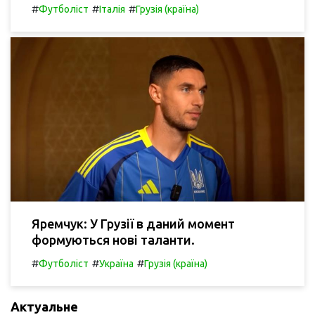
#
#
#
Футболіст
Італія
Грузія (країна)
Яремчук: У Грузії в даний момент
формуються нові таланти.
#
#
#
Футболіст
Україна
Грузія (країна)
Актуальне