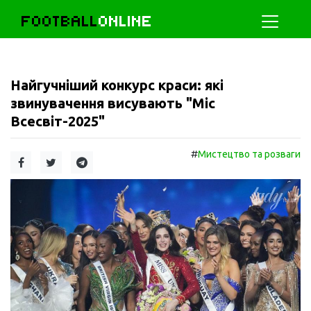
FOOTBALL
ONLINE
Найгучніший конкурс краси: які
звинувачення висувають "Міс
Всесвіт-2025"
#
Мистецтво та розваги