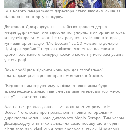
Ім'я нового генерального директора стало відомим лише за
кілька днів до старту конкурсу.
Джакапонг Джакраджутатіп — тайська трансгендерна
медіапідприємиця, яка здобула популярність як організаторка
конкурсів краси. У жовтні 2022 року вона увійшла в історію,
купивши організацію "Міс Всесвіт" за 20 мільйонів доларів.
Цей крок зробив її першою жінкою, яка стала власником
цього престижного конкурсу краси з моменту його заснування
у 1952 році.
Вона пообіцяла відкрити нову еру для "глобальної
платформи розширення прав і можливостей жінок.
"Відтепер ним керуватимуть жінки, а власником буде --
трансгендерна жінка, і він слугуватиме інтересам усіх жінок
світу", -- сказала вона.
Але це не тривало довго — 29 жовтня 2025 року "Міс
Всесвіт" оголосив про призначення новим генеральним
директором колишнього дипломата Маріо Букаро. Тим часом
Джакджраджутатіп тихо залишила свою посаду ще в червні,
після того як у січні 2024 року продала 50% акцій компанії