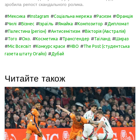
зробила репост скандального ролика.
#
#
#
#
#
Мексика
Instagram
Соціальна мережа
Расизм
Франція
#
#
#
#
#
#
Чилі
Бізнес
Ізраїль
Ямайка
Композитор
Дипломат
#
#
#
Палестина (регіон)
Антисемітизм
Вікторія (Австралія)
#
#
#
#
#
#
Того
Око.
Косметика
Трансгендер
Таїланд
Шираз
#
#
#
#
Міс Всесвіт
Конкурс краси
HBO
The Post (студентська
#
газета штату Огайо)
Дубай
Читайте також