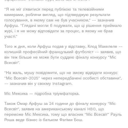
"Я не міг з'явитися перед публікою та телевізійними
камерами, роблячи вигляд, що підтверджую результати
голосування, в якому сам не був учасником," -- зазначив
Арфуш. "Глядачі могли б подумати, що ці рішення приймало
журі, і я не можу відповідати за процес, в якому не брав
участі."
Того ж дня, коли Арфуш подав у відставку, Клод Макелеле --
колишній професійний французький футболіст -- заявив, що
він теж більше не може бути суддею фіналу конкурсу "Міс
Всесвіт".
"На жаль, мушу повідомити, що не зможу відвідати конкурс
"Міс Всесвіт-2025" через непередбачені особисті обставини",
-- зазначив він у своєму Instagram.
Міс Мексика — підробна тріумфаторка.
Також Омар Арфуш за 24 години до фіналу конкурсу "Міс
Всесвіт", заявив на американському каналі HBO, що
переможе Міс Мексика, тому що власник "Міс Всесвіт" Рауль
Роша веде бізнес із батьком Фатіми Бош.