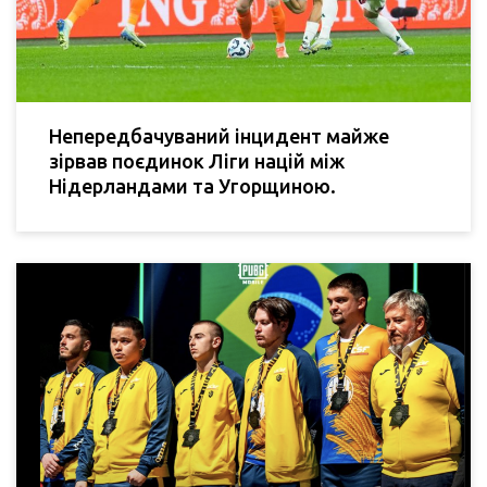
Непередбачуваний інцидент майже
зірвав поєдинок Ліги націй між
Нідерландами та Угорщиною.