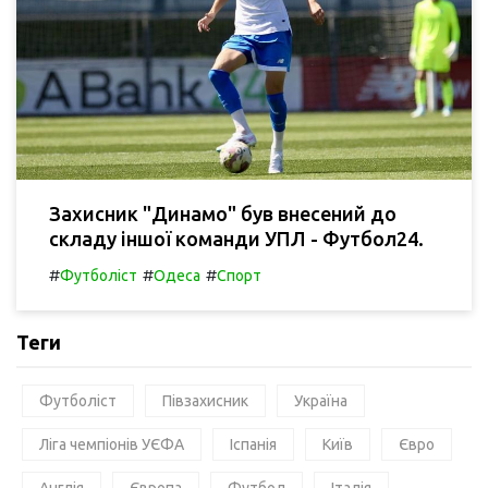
Захисник "Динамо" був внесений до
складу іншої команди УПЛ - Футбол24.
#
#
#
Футболіст
Одеса
Спорт
Теги
Футболіст
Півзахисник
Україна
Ліга чемпіонів УЄФА
Іспанія
Київ
Євро
Англія
Європа
Футбол
Італія