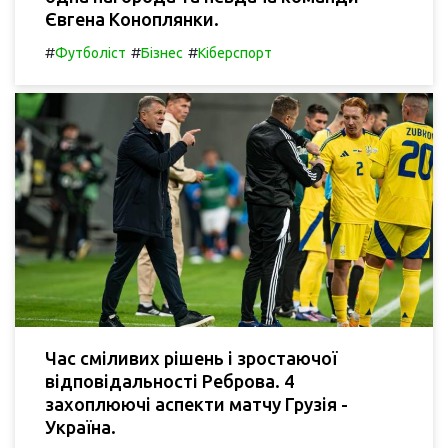
Євгена Коноплянки.
#
#
#
Футболіст
Бізнес
Кіберспорт
Час сміливих рішень і зростаючої
відповідальності Реброва. 4
захоплюючі аспекти матчу Грузія -
Україна.