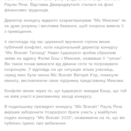
Раулю Роче. Відставка Джакраджутатіп сталася на фоні
фінансових труднощів.
Директор конкурсу відкрито охарактеризував "Міс Мексика" як
не дуже розумну і висловив бажання, щоб охорона вивела її
з приміщення.
4 листопада під час церемонії вручення стрічок виник
публічний конфлікт, коли національний директор конкурсу
"Міс Всесвіт Таїланд" Нават Іцарагрісіл зробив образливі
заяви на адресу Фатімі Бош з Мексики, назвавши її "тупою".
Він також почав вимагати від дівчини сісти та погрожувати
охоронцям. У відповідь на цю ситуацію кілька учасниць,
серед яких була чинна Міс Всесвіт Вікторія К'єр, покинули
кімнату, висловлюючи свою підтримку представниці Мексики.
Конфлікт виник через те, що Іцарагрісіл закидав Бошу, що той
не взяв участі в рекламному заході конкурсу.
В подальшому президент конкурсу "Міс Всесвіт" Рауль Роча
вирішив заборонити Ітсарагрісіл брати участь у майбутніх
подіях конкурсу "Міс Всесвіт 2025", незважаючи на те, що він
публічно приніс свої вибачення.