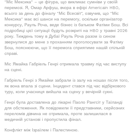
"Міс Мексика" – це фігура, що викликає сумніви у своїй
перемозі. Я, Омар Арфуш, вчора в ефірі Americain HBO,
всього за день до фіналу "Міс Всесвіт", озвучив, що "Міс
Мексика" має всі шанси на перемогу, оскільки організатор
конкурсу, Рауль Роча, веде бізнес із батьком Фатіми Бош. Всі
подробиці цієї ситуації будуть розкриті на HBO у травні 2026
року. Тиждень тому в Дубаї Рауль Роча разом із сином
звернулися до мене з проханням проголосувати за Фатіму
Бош, пояснюючи, що її перемога сприятиме нашій спільній
справі.
Міс Ямайка Габріель Генрі отримала травму під час виступу
на сцені.
Габріель Генрі з Ямайки забрали із залу на ношах після того,
як вона впала зі сцени. Інцидент стався під час відбіркового
туру, коли учасниця вийшла на сцену у вечірній сукні.
Генрі була доставлена до лікарні Паоло Рангсіт у Таїланді
для обстеження. Як повідомили її представники, серйозних
переломів дівчина не отримала, проте залишилася в
медичній установі і пропустила фінал.
Конфлікт між Ізраїлем і Палестиною.