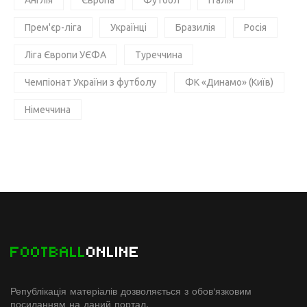
Прем'єр-ліга
Українці
Бразилія
Росія
Ліга Європи УЄФА
Туреччина
Чемпіонат України з футболу
ФК «Динамо» (Київ)
Німеччина
FOOTBALL
ONLINE
Републікація матеріалів дозволяється з обов'язковим
посиланням на даний портал.