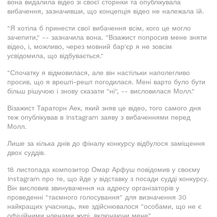
вона видалила відео зі своєї сторінки та опублікувала
вибачення, зазначивши, що концепція відео не належала їй.
"Я хотіла б принести свої вибачення всім, кого це могло
зачепити," -- зазначила вона. "Візажист попросив мене зняти
відео, і, можливо, через мовний бар'єр я не зовсім
усвідомила, що відбувається."
"Спочатку я відмовилася, але він настільки наполегливо
просив, що я врешті-решт погодилася. Мені варто було бути
більш рішучою і знову сказати "ні", -- висловилася Молл."
Візажист Тараторн Аек, який зняв це відео, того самого дня
теж опублікував в Instagram заяву з вибаченнями перед
Молл.
Лише за кілька днів до фіналу конкурсу відбулося заміщення
двох суддів.
18 листопада композитор Омар Арфуш повідомив у своєму
Instagram про те, що йде у відставку з посади судді конкурсу.
Він висловив звинувачення на адресу організаторів у
проведенні "таємного голосування" для визначення 30
найкращих учасниць, яке здійснювалося "особами, що не є
офіційними членами журі, включаючи мене".