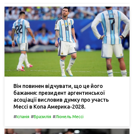
Він повинен відчувати, що це його
бажання: президент аргентинської
асоціації висловив думку про участь
Мессі в Копа Америка-2028.
#
#
#
Іспанія
Бразилія
Ліонель Мессі