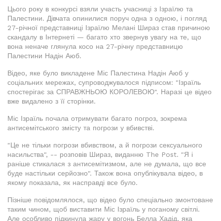
Цього року в конкурсі взяли участь учасниці з Ізраїлю та
Палестини. Дівчата опинилися поруч одна з одною, і погляд
27-річної представниці Ізраїлю Мелані Шираз став причиною
скандалу в Інтернеті — багато хто звернув увагу на те, що
вона неначе глянула косо на 27-річну представницю
Палестини Надін Аюб.
Відео, яке було викладене Міс Палестина Надін Аюб у
соціальних мережах, супроводжувалося підписом: "Ізраїль
спостерігає за СПРАВЖНЬОЮ КОРОЛЕВОЮ". Наразі це відео
вже видалено з її сторінки.
Міс Ізраїль почала отримувати багато погроз, зокрема
антисемітського змісту та погрози у вбивстві.
"Це не тільки погрози вбивством, а й погрози сексуального
насильства", -- розповів Шираз, виданню The Post. "Я і
раніше стикалася з антисемітизмом, але не думала, що все
буде настільки серйозно". Також вона опублікувала відео, в
якому показала, як насправді все було.
Пізніше повідомлялося, що відео було спеціально змонтоване
таким чином, щоб виставити Міс Ізраїль у поганому світлі.
Але особливо підкинула жару у вогонь Белла Хадід, яка