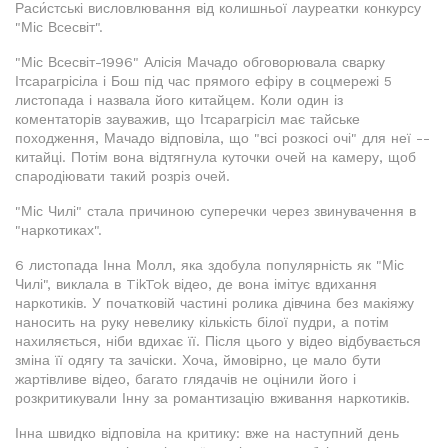
Раси́стські висловлювання від колишньої лауреатки конкурсу
"Міс Всесвіт".
"Міс Всесвіт-1996" Алісія Мачадо обговорювала сварку
Ітсарагрісіла і Бош під час прямого ефіру в соцмережі 5
листопада і назвала його китайцем. Коли один із
коментаторів зауважив, що Ітсарагрісіл має тайське
походження, Мачадо відповіла, що "всі розкосі очі" для неї --
китайці. Потім вона відтягнула куточки очей на камеру, щоб
спародіювати такий розріз очей.
"Міс Чилі" стала причиною суперечки через звинувачення в
"наркотиках".
6 листопада Інна Молл, яка здобула популярність як "Міс
Чилі", виклала в TikTok відео, де вона імітує вдихання
наркотиків. У початковій частині ролика дівчина без макіяжу
наносить на руку невелику кількість білої пудри, а потім
нахиляється, ніби вдихає її. Після цього у відео відбувається
зміна її одягу та зачіски. Хоча, ймовірно, це мало бути
жартівливе відео, багато глядачів не оцінили його і
розкритикували Інну за романтизацію вживання наркотиків.
Інна швидко відповіла на критику: вже на наступний день