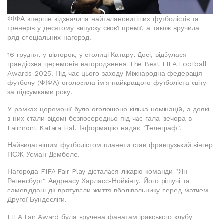
ФІФА вперше відзначила найталановитіших футболістів та
тренерів у десятому випуску своєї премії, а також вручила
ряд спеціальних нагород.
16 грудня, у вівторок, у столиці Катару, Досі, відбулася
грандіозна церемонія нагородження The Best FIFA Football
Awards-2025. Під час цього заходу Міжнародна федерація
футболу (ФІФА) оголосила ім'я найкращого футболіста світу
за підсумками року.
У рамках церемонії було оголошено кілька номінацій, а деякі
з них стали відомі безпосередньо під час гала-вечора в
Fairmont Katara Hal. Інформацію надає "Телеграф".
Найвидатнішим футболістом планети став французький вінгер
ПСЖ Усман Дембеле.
Нагорода FIFA Fair Play дісталася лікарю команди "Ян
Регенсбург" Андреасу Харласс-Нойкінгу. Його рішучі та
самовіддані дії врятували життя вболівальнику перед матчем
Другої Бундесліги.
FIFA Fan Award була вручена фанатам іракського клубу