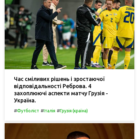
Час сміливих рішень і зростаючої
відповідальності Реброва. 4
захоплюючі аспекти матчу Грузія -
Україна.
#
#
#
Футболіст
Італія
Грузія (країна)