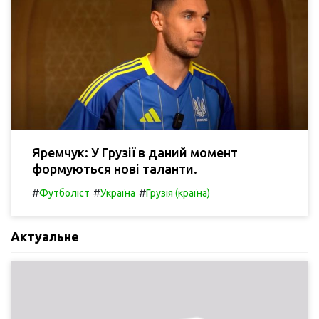
Яремчук: У Грузії в даний момент
формуються нові таланти.
#
#
#
Футболіст
Україна
Грузія (країна)
Актуальне