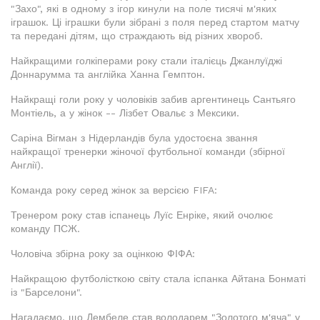
"Захо", які в одному з ігор кинули на поле тисячі м'яких
іграшок. Ці іграшки були зібрані з поля перед стартом матчу
та передані дітям, що страждають від різних хвороб.
Найкращими голкіперами року стали італієць Джанлуїджі
Доннарумма та англійка Ханна Гемптон.
Найкращі голи року у чоловіків забив аргентинець Сантьяго
Монтіель, а у жінок -- Лізбет Овальє з Мексики.
Саріна Вігман з Нідерландів була удостоєна звання
найкращої тренерки жіночої футбольної команди (збірної
Англії).
Команда року серед жінок за версією FIFA:
Тренером року став іспанець Луїс Енріке, який очолює
команду ПСЖ.
Чоловіча збірна року за оцінкою ФІФА:
Найкращою футболісткою світу стала іспанка Айтана Бонматі
із "Барселони".
Нагадаємо, що Дембеле став володарем "Золотого м'яча" у