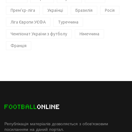
Прем'єр-ліга
Українці
Бразилія
Росія
Ліга Європи УЄФА
Туреччина
Чемпіонат України з футболу
Німеччина
Франція
FOOTBALL
ONLINE
Републікація матеріалів дозволяється з обов'язковим
посиланням на даний портал.