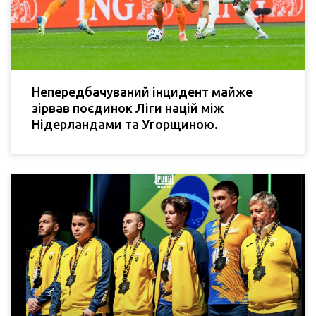
Непередбачуваний інцидент майже
зірвав поєдинок Ліги націй між
Нідерландами та Угорщиною.