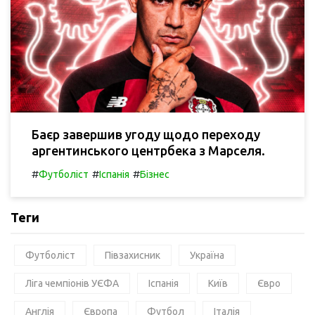
Баєр завершив угоду щодо переходу
аргентинського центрбека з Марселя.
#
#
#
Футболіст
Іспанія
Бізнес
Теги
Футболіст
Півзахисник
Україна
Ліга чемпіонів УЄФА
Іспанія
Київ
Євро
Англія
Європа
Футбол
Італія