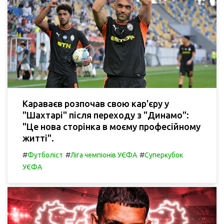
Караваєв розпочав свою кар'єру у
"Шахтарі" після переходу з "Динамо":
"Це нова сторінка в моєму професійному
житті".
#
#
#
Футболіст
Ліга чемпіонів УЄФА
Суперкубок
УЄФА