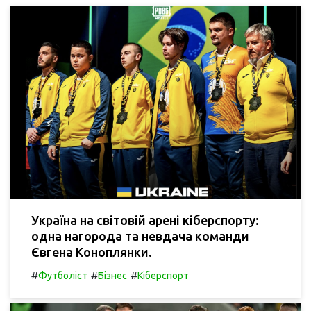
Україна на світовій арені кіберспорту:
одна нагорода та невдача команди
Євгена Коноплянки.
#
#
#
Футболіст
Бізнес
Кіберспорт