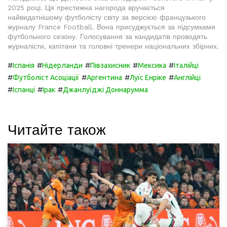
2025 році. Ця престижна нагорода вручається
найвидатнішому футболісту світу за версією французького
журналу France Football. Вона присуджується за підсумками
футбольного сезону. Голосування за кандидатів проводять
журналісти, капітани та головні тренери національних збірних.
#
#
#
#
#
Іспанія
Нідерланди
Півзахисник
Мексика
Італійці
#
#
#
#
Футболіст Асоціації
Аргентина
Луїс Енріке
Англійці
#
#
#
Іспанці
Ірак
Джанлуїджі Доннарумма
Читайте також