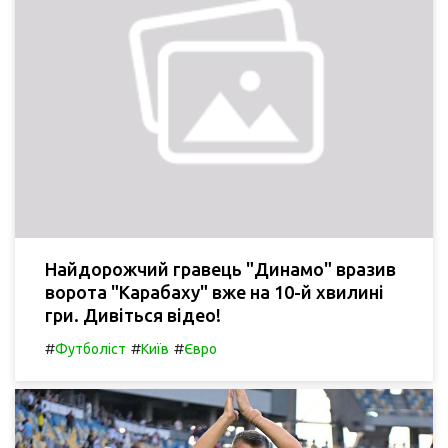
Найдорожчий гравець "Динамо" вразив
ворота "Карабаху" вже на 10-й хвилині
гри. Дивіться відео!
#
#
#
Футболіст
Київ
Євро