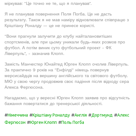
міркував: "Це точно не те, що я планував".
Я не планував повернення Поля Погба. Це не дасть
результату. Також я не мав наміру відновлювати співпрацю з
Кріштіану Роналду — це не принесе користі.
"Вони прагнули залучити до клубу найталановитіших
спортсменів, але при цьому уникали будь-яких розмов про
футбол. А потім виник суто футбольний проект - ФК
Ліверпуль", - зазначив Клопп.
Замість Манчестер Юнайтед Юрген Клопп очолив Ліверпуль.
За практично 9 років на "Енфілді" німець повернув
мерсисайдців на вершину англійського та світового футболу.
МЮ у свою чергу продовжив своє падіння після відходу сера
Алекса Фергюсона.
Нагадаємо, що у вересні Юрген Клопп заявив про відсутність
бажання повертатися до тренерської діяльності.
#
#
#
#
#
Німеччина
Кріштіану Роналду
Англія
Дортмунд
Алекс
#
#
Фергюсон
Юрген Клопп
Поль Погба