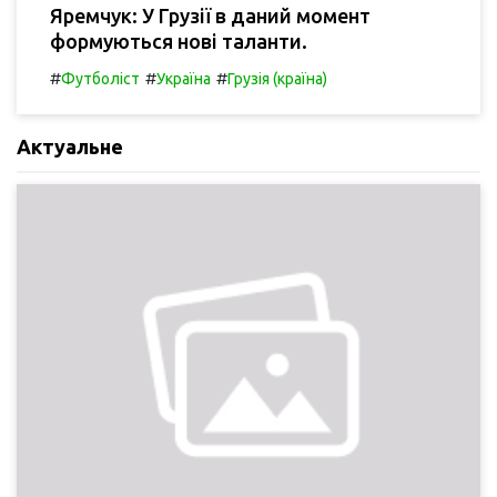
Яремчук: У Грузії в даний момент
формуються нові таланти.
#
#
#
Футболіст
Україна
Грузія (країна)
Актуальне