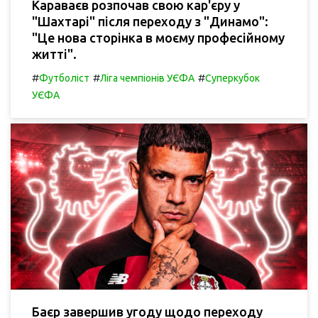
Караваєв розпочав свою кар'єру у
"Шахтарі" після переходу з "Динамо":
"Це нова сторінка в моєму професійному
житті".
#
#
#
Футболіст
Ліга чемпіонів УЄФА
Суперкубок
УЄФА
Баєр завершив угоду щодо переходу