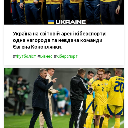
Україна на світовій арені кіберспорту:
одна нагорода та невдача команди
Євгена Коноплянки.
#
#
#
Футболіст
Бізнес
Кіберспорт