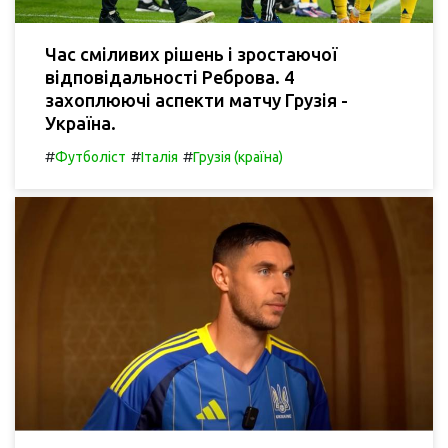
Час сміливих рішень і зростаючої
відповідальності Реброва. 4
захоплюючі аспекти матчу Грузія -
Україна.
#
#
#
Футболіст
Італія
Грузія (країна)