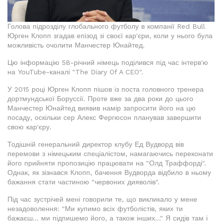
Голова підрозділу глобального футболу в компанії Red Bull
Юрген Клопп згадав епізод зі своєї кар'єри, коли у нього була
можливість очолити Манчестер Юнайтед.
Цю інформацію 58-річний німець поділився під час інтерв'ю
на YouTube-каналі "The Diary Of A CEO".
У 2015 році Юрген Клопп пішов із поста головного тренера
дортмундської Боруссії. Проте вже за два роки до цього
Манчестер Юнайтед виявив намір запросити його на цю
посаду, оскільки сер Алекс Фергюсон планував завершити
свою кар'єру.
Тодішній генеральний директор клубу Ед Вудворд вів
перемови з німецьким спеціалістом, намагаючись переконати
його прийняти пропозицію працювати на "Олд Траффорді".
Однак, як зізнався Клопп, бачення Вудворда відбило в ньому
бажання стати частиною "червоних дияволів".
Під час зустрічей мені говорили те, що викликало у мене
незадоволення: "Ми купимо всіх футболістів, яких ти
бажаєш... ми підпишемо його, а також інших..." Я сидів там і