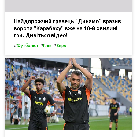
Найдорожчий гравець "Динамо" вразив
ворота "Карабаху" вже на 10-й хвилині
гри. Дивіться відео!
#
#
#
Футболіст
Київ
Євро