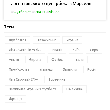
аргентинського центрбека з Марселя.
#
#
#
Футболіст
Іспанія
Бізнес
Теги
Футболіст
Півзахисник
Україна
Ліга чемпіонів УЄФА
Іспанія
Київ
Євро
Англія
Європа
Футбол
Італія
Прем'єр-ліга
Українці
Бразилія
Росія
Ліга Європи УЄФА
Туреччина
Чемпіонат України з футболу
Німеччина
Франція