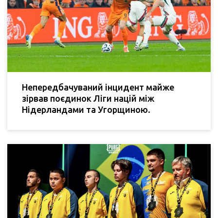
Непередбачуваний інцидент майже
зірвав поєдинок Ліги націй між
Нідерландами та Угорщиною.