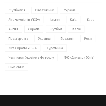
Футболіст
Півзахисник
Україна
Ліга чемпіонів УЄФА
Іспанія
Київ
Євро
Англія
Європа
Футбол
Італія
Прем'єр-ліга
Українці
Бразилія
Росія
Ліга Європи УЄФА
Туреччина
Чемпіонат України з футболу
ФК «Динамо» (Київ)
Німеччина