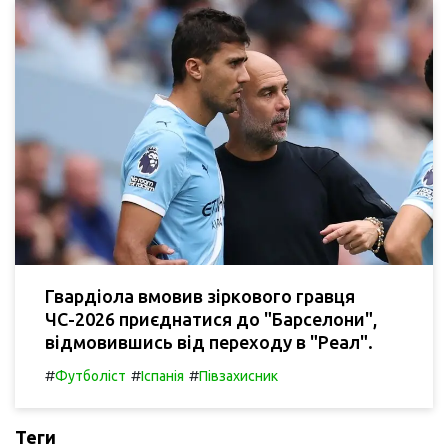
Гвардіола вмовив зіркового гравця
ЧС-2026 приєднатися до "Барселони",
відмовившись від переходу в "Реал".
#
#
#
Футболіст
Іспанія
Півзахисник
Теги