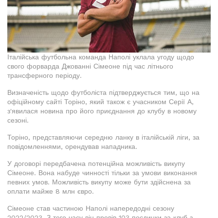
Італійська футбольна команда Наполі уклала угоду щодо
свого форварда Джованні Сімеоне під час літнього
трансферного періоду.
Визначеність щодо футболіста підтверджується тим, що на
офіційному сайті Торіно, який також є учасником Серії А,
з'явилася новина про його приєднання до клубу в новому
сезоні.
Торіно, представляючи середню ланку в італійській ліги, за
повідомленнями, орендував нападника.
У договорі передбачена потенційна можливість викупу
Сімеоне. Вона набуде чинності тільки за умови виконання
певних умов. Можливість викупу може бути здійснена за
оплати майже 8 млн євро.
Сімеоне став частиною Наполі напередодні сезону
2022/2023. З того часу він провів 103 поєдинки за клуб з