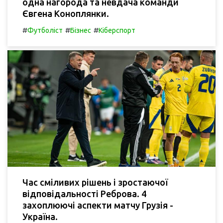
одна нагорода та невдача команди
Євгена Коноплянки.
#
#
#
Футболіст
Бізнес
Кіберспорт
Час сміливих рішень і зростаючої
відповідальності Реброва. 4
захоплюючі аспекти матчу Грузія -
Україна.