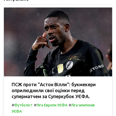
ПСЖ проти "Астон Вілли": букмекери
оприлюднили свої оцінки перед
суперматчем за Суперкубок УЄФА.
#
#
#
Футболіст
Ліга Європи УЄФА
Ліга чемпіонів
УЄФА