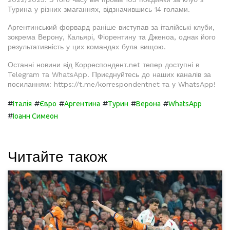
Турина у різних змаганнях, відзначившись 14 голами.
Аргентинський форвард раніше виступав за італійські клуби,
зокрема Верону, Кальярі, Фіорентину та Дженоа, однак його
результативність у цих командах була вищою.
Останні новини від Корреспондент.net тепер доступні в
Telegram та WhatsApp. Приєднуйтесь до наших каналів за
посиланням: https://t.me/korrespondentnet та у WhatsApp!
#
#
#
#
#
#
Італія
Євро
Аргентина
Турин
Верона
WhatsApp
#
Іоанн Симеон
Читайте також