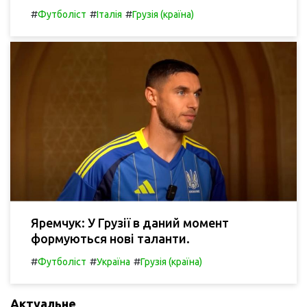
#
#
#
Футболіст
Італія
Грузія (країна)
Яремчук: У Грузії в даний момент
формуються нові таланти.
#
#
#
Футболіст
Україна
Грузія (країна)
Актуальне