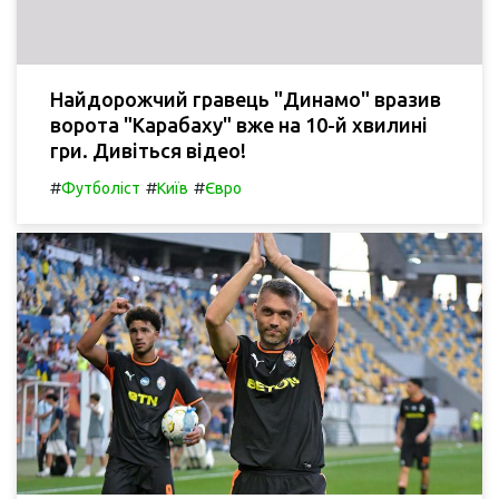
Найдорожчий гравець "Динамо" вразив
ворота "Карабаху" вже на 10-й хвилині
гри. Дивіться відео!
#
#
#
Футболіст
Київ
Євро