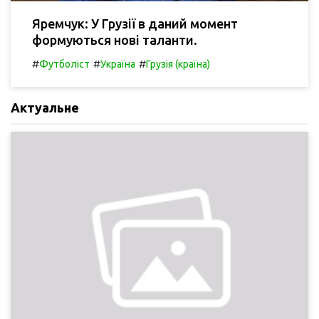
Яремчук: У Грузії в даний момент
формуються нові таланти.
#
#
#
Футболіст
Україна
Грузія (країна)
Актуальне