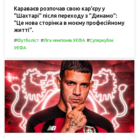
Караваєв розпочав свою кар'єру у
"Шахтарі" після переходу з "Динамо":
"Це нова сторінка в моєму професійному
житті".
#
#
#
Футболіст
Ліга чемпіонів УЄФА
Суперкубок
УЄФА