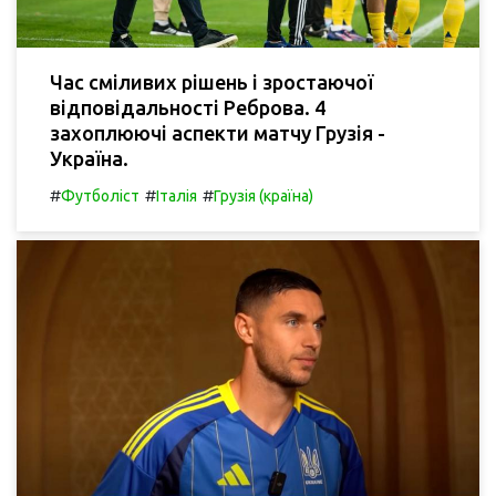
Час сміливих рішень і зростаючої
відповідальності Реброва. 4
захоплюючі аспекти матчу Грузія -
Україна.
#
#
#
Футболіст
Італія
Грузія (країна)