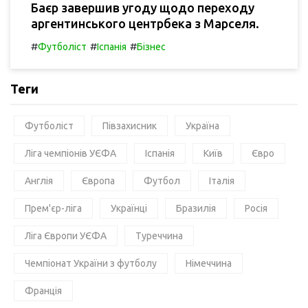
Баєр завершив угоду щодо переходу
аргентинського центрбека з Марселя.
#
#
#
Футболіст
Іспанія
Бізнес
Теги
Футболіст
Півзахисник
Україна
Ліга чемпіонів УЄФА
Іспанія
Київ
Євро
Англія
Європа
Футбол
Італія
Прем'єр-ліга
Українці
Бразилія
Росія
Ліга Європи УЄФА
Туреччина
Чемпіонат України з футболу
Німеччина
Франція