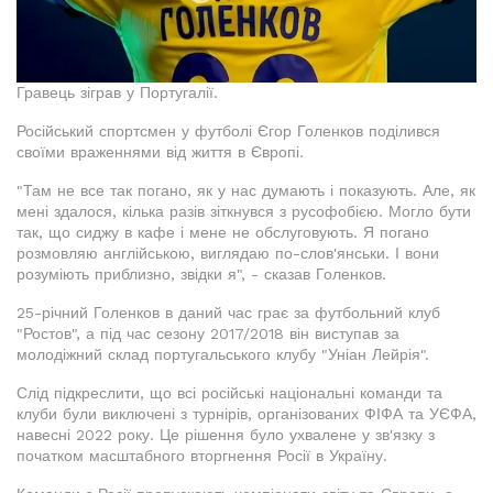
Гравець зіграв у Португалії.
Російський спортсмен у футболі Єгор Голенков поділився
своїми враженнями від життя в Європі.
"Там не все так погано, як у нас думають і показують. Але, як
мені здалося, кілька разів зіткнувся з русофобією. Могло бути
так, що сиджу в кафе і мене не обслуговують. Я погано
розмовляю англійською, виглядаю по-слов'янськи. І вони
розуміють приблизно, звідки я", - сказав Голенков.
25-річний Голенков в даний час грає за футбольний клуб
"Ростов", а під час сезону 2017/2018 він виступав за
молодіжний склад португальського клубу "Уніан Лейрія".
Слід підкреслити, що всі російські національні команди та
клуби були виключені з турнірів, організованих ФІФА та УЄФА,
навесні 2022 року. Це рішення було ухвалене у зв'язку з
початком масштабного вторгнення Росії в Україну.