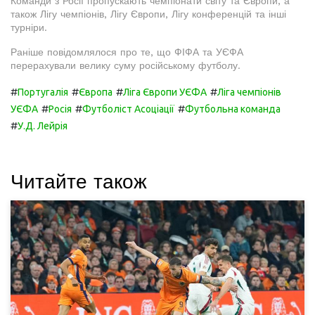
Команди з Росії пропускають чемпіонати світу та Європи, а
також Лігу чемпіонів, Лігу Європи, Лігу конференцій та інші
турніри.
Раніше повідомлялося про те, що ФІФА та УЄФА
перерахували велику суму російському футболу.
#
#
#
#
Португалія
Європа
Ліга Європи УЄФА
Ліга чемпіонів
#
#
#
УЄФА
Росія
Футболіст Асоціації
Футбольна команда
#
У.Д. Лейрія
Читайте також