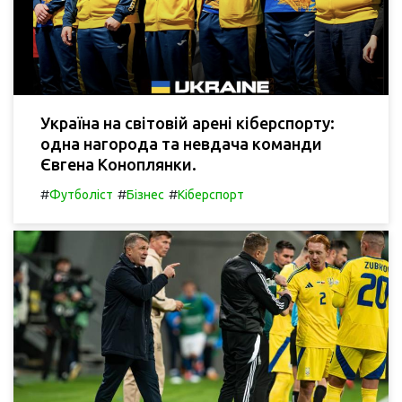
Україна на світовій арені кіберспорту:
одна нагорода та невдача команди
Євгена Коноплянки.
#
#
#
Футболіст
Бізнес
Кіберспорт