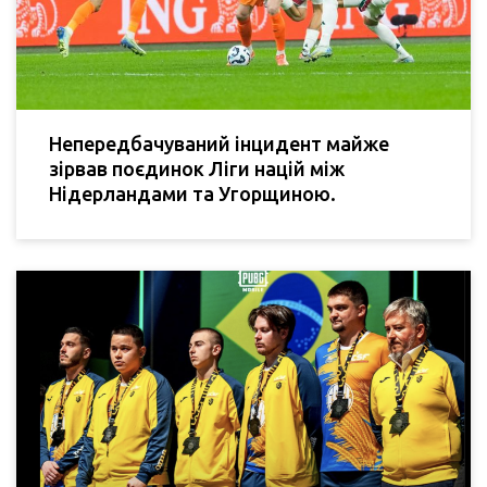
Непередбачуваний інцидент майже
зірвав поєдинок Ліги націй між
Нідерландами та Угорщиною.