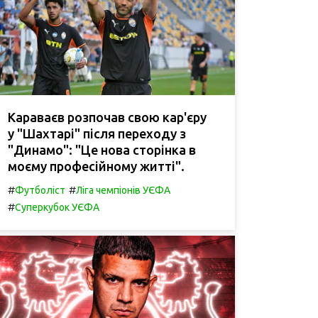
Караваєв розпочав свою кар'єру
у "Шахтарі" після переходу з
"Динамо": "Це нова сторінка в
моєму професійному житті".
#
#
Футболіст
Ліга чемпіонів УЄФА
#
Суперкубок УЄФА