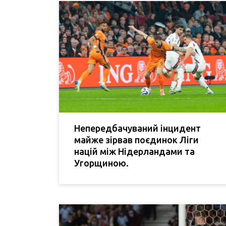
Непередбачуваний інцидент
майже зірвав поєдинок Ліги
націй між Нідерландами та
Угорщиною.