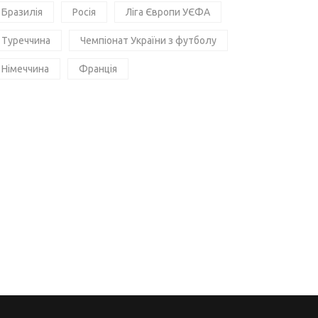
Бразилія
Росія
Ліга Європи УЄФА
Туреччина
Чемпіонат України з футболу
Німеччина
Франція