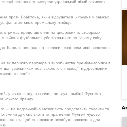
 складі останнього виступає український лівий захисник
ема проти Брайтона, який відбудеться 5 грудня у рамках
нтує фанатам свою преміальну лінійку.
акож отримає представлення на цифрових платформах
мільйони футбольних уболівальників по всьому світу.
Дон-Кароліс нещодавно висловив свої позитивні враження
ни як першого партнера з виробництва преміум-горілки в
им шанувальникам нові захоплюючі емоції, підкреслюючи
вживання напоїв.
й, у свою чергу, зазначив, що дух і амбіції Фулгема
раїнського бренду.
А
am — це надзвичайна можливість представити таланти та
 Потужний дух спільноти та прагнення Фулгем чудово
вані на те, щоб створювати незабутні враження для
енти.