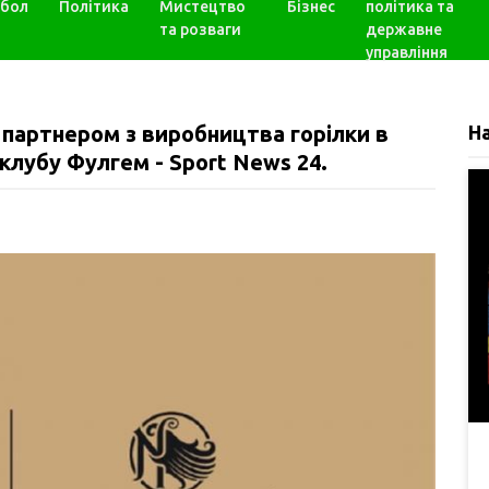
бол
Політика
Мистецтво
Бізнес
політика та
та розваги
державне
управління
 партнером з виробництва горілки в
Н
 клубу Фулгем - Sport News 24.