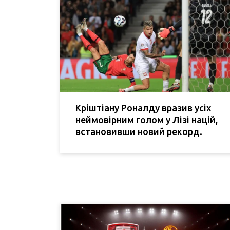
Кріштіану Роналду вразив усіх
неймовірним голом у Лізі націй,
встановивши новий рекорд.