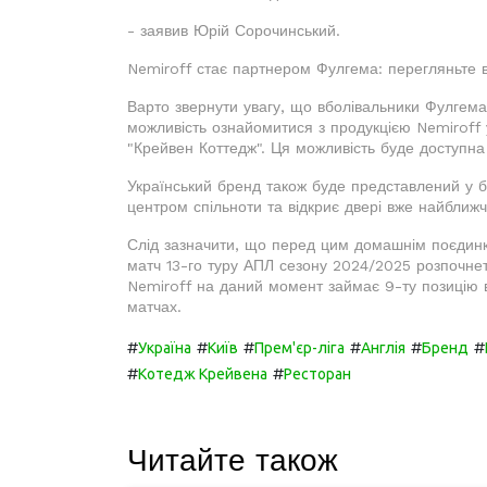
- заявив Юрій Сорочинський.
Nemiroff стає партнером Фулгема: перегляньте в
Варто звернути увагу, що вболівальники Фулгема
можливість ознайомитися з продукцією Nemiroff у
"Крейвен Коттедж". Ця можливість буде доступна 
Український бренд також буде представлений у б
центром спільноти та відкриє двері вже найближ
Слід зазначити, що перед цим домашнім поєдинк
матч 13-го туру АПЛ сезону 2024/2025 розпочнет
Nemiroff на даний момент займає 9-ту позицію в 
матчах.
#
#
#
#
#
#
Україна
Київ
Прем'єр-ліга
Англія
Бренд
#
#
Котедж Крейвена
Ресторан
Читайте також