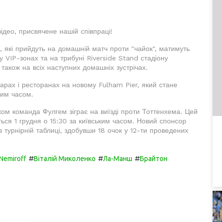
ідео, присвячене нашій співпраці!
, які прийдуть на домашній матч проти "чайок", матимуть
 VIP-зонах та на трибуні Riverside Stand стадіону
також на всіх наступних домашніх зустрічах.
арах і ресторанах на новому Fulham Pier, який стане
чим часом.
ом команда Фулгем зіграє на виїзді проти Тоттенхема. Цей
ься 1 грудня о 15:30 за київським часом. Новий спонсор
турнірній таблиці, здобувши 18 очок у 12-ти проведених
#
#
#
Nemiroff
Віталій Миколенко
Ла-Манш
Брайтон