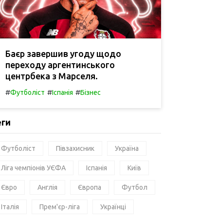
Баєр завершив угоду щодо
переходу аргентинського
центрбека з Марселя.
#
#
#
Футболіст
Іспанія
Бізнес
еги
Футболіст
Півзахисник
Україна
Ліга чемпіонів УЄФА
Іспанія
Київ
Євро
Англія
Європа
Футбол
Італія
Прем'єр-ліга
Українці