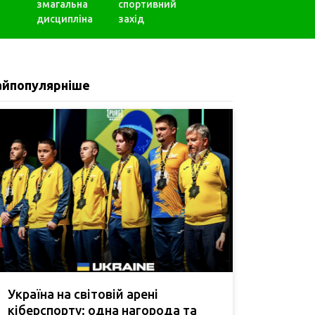
змагальна
спортивний
дисципліна
захід
айпопулярніше
Україна на світовій арені
кіберспорту: одна нагорода та