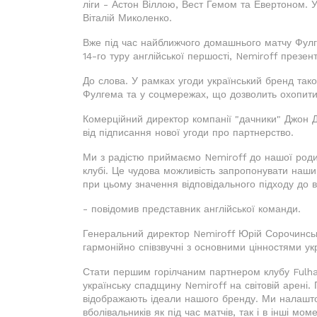
ліги - Астон Віллою, Вест Гемом та Евертоном. У
Віталій Миколенко.
Вже під час найближчого домашнього матчу Фулг
14-го туру англійської першості, Nemiroff презе
До слова. У рамках угоди український бренд т
Фулгема та у соцмережах, що дозволить охопити 
Комерційний директор компанії "дачники" Джон 
від підписання нової угоди про партнерство.
Ми з радістю приймаємо Nemiroff до нашої роди
клубі. Це чудова можливість запропонувати наш
при цьому значення відповідального підходу до 
- повідомив представник англійської команди.
Генеральний директор Nemiroff Юрій Сорочинськи
гармонійно співзвучні з основними цінностями ук
Стати першим горілчаним партнером клубу Fulh
українську спадщину Nemiroff на світовій арені.
відображають ідеали нашого бренду. Ми налашто
вболівальників як під час матчів, так і в інші мом