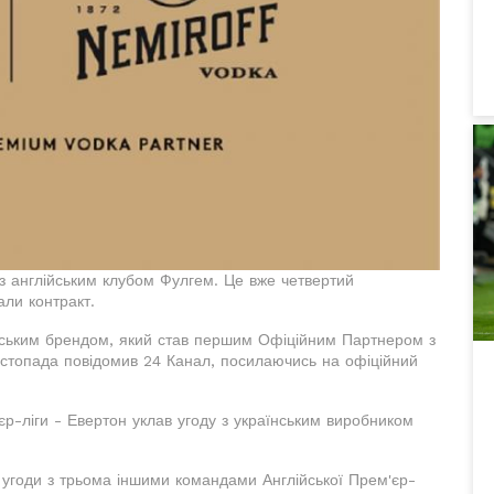
з англійським клубом Фулгем. Це вже четвертий
али контракт.
нським брендом, який став першим Офіційним Партнером з
листопада повідомив 24 Канал, посилаючись на офіційний
'єр-ліги - Евертон уклав угоду з українським виробником
 угоди з трьома іншими командами Англійської Прем'єр-