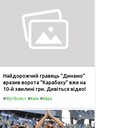
Найдорожчий гравець "Динамо"
вразив ворота "Карабаху" вже на
10-й хвилині гри. Дивіться відео!
#
#
#
Футболіст
Київ
Євро