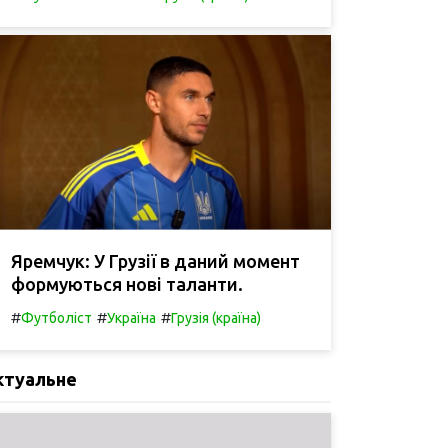
Яремчук: У Грузії в даний момент
формуються нові таланти.
#
#
#
Футболіст
Україна
Грузія (країна)
ктуальне