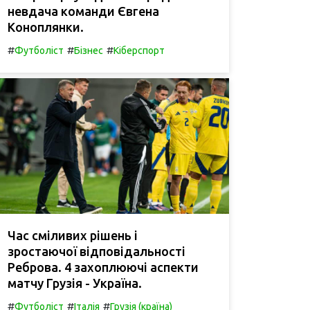
невдача команди Євгена
Коноплянки.
#
#
#
Футболіст
Бізнес
Кіберспорт
Час сміливих рішень і
зростаючої відповідальності
Реброва. 4 захоплюючі аспекти
матчу Грузія - Україна.
#
#
#
Футболіст
Італія
Грузія (країна)