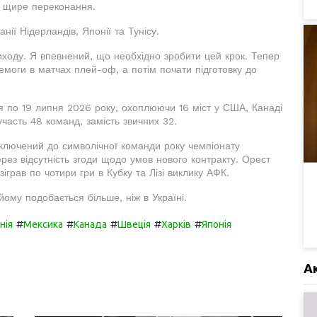
є щире переконання.
ії Нідерландів, Японії та Тунісу.
ходу. Я впевнений, що необхідно зробити цей крок. Тепер
моги в матчах плей-оф, а потім почати підготовку до
я по 19 липня 2026 року, охоплюючи 16 міст у США, Канаді
участь 48 команд, замість звичних 32.
включений до символічної команди року чемпіонату
рез відсутність згоди щодо умов нового контракту. Орест
зіграв по чотири гри в Кубку та Лізі виклику АФК.
йому подобається більше, ніж в Україні.
#
#
#
#
#
нія
Мексика
Канада
Швеція
Харків
Японія
А