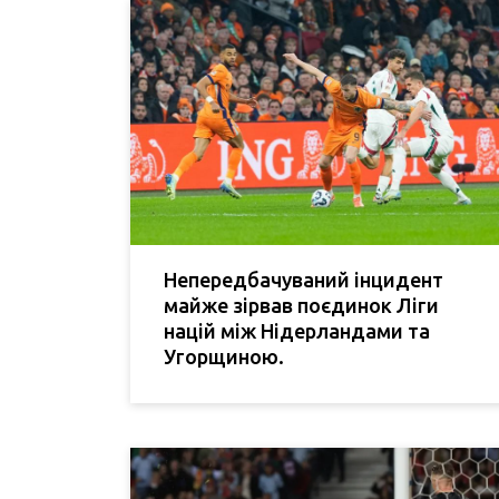
Непередбачуваний інцидент
майже зірвав поєдинок Ліги
націй між Нідерландами та
Угорщиною.