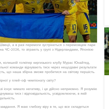
 Швеції, а в разі перемоги зустрінеться з переможцем пари
на ЧС-2026, то зіграють у групі з Нідерландами, Японією
, колишній голкіпер киргизького клубу Мурас Юнайтед,
альної команди відчувають тиск через нещодавні результати
ість, що наша збірна зможе пробитися на світову першість.
ірної у плей-оф чемпіонату світу?
зі існує чимало негативу, і це дійсно неприємно. Я розумію
дчуваєш тиск і відповідальність, усвідомлюючи, в якій
дальність.
завдання. Я маю глибоку віру в те, що все складеться