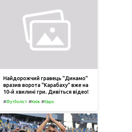
Найдорожчий гравець "Динамо"
вразив ворота "Карабаху" вже на
10-й хвилині гри. Дивіться відео!
#
#
#
Футболіст
Київ
Євро