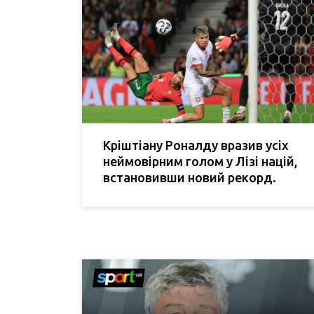
Кріштіану Роналду вразив усіх
неймовірним голом у Лізі націй,
встановивши новий рекорд.