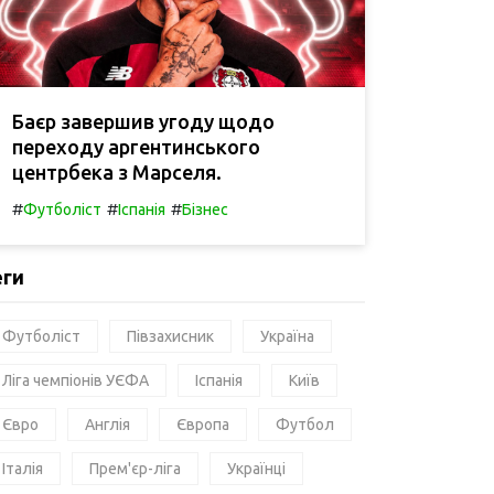
Баєр завершив угоду щодо
переходу аргентинського
центрбека з Марселя.
#
#
#
Футболіст
Іспанія
Бізнес
еги
Футболіст
Півзахисник
Україна
Ліга чемпіонів УЄФА
Іспанія
Київ
Євро
Англія
Європа
Футбол
Італія
Прем'єр-ліга
Українці