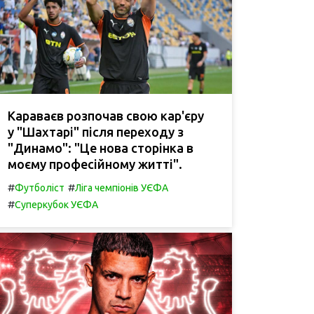
Караваєв розпочав свою кар'єру
у "Шахтарі" після переходу з
"Динамо": "Це нова сторінка в
моєму професійному житті".
#
#
Футболіст
Ліга чемпіонів УЄФА
#
Суперкубок УЄФА