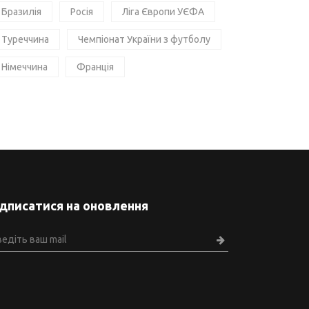
Бразилія
Росія
Ліга Європи УЄФА
Туреччина
Чемпіонат України з футболу
Німеччина
Франція
ідписатися на оновлення