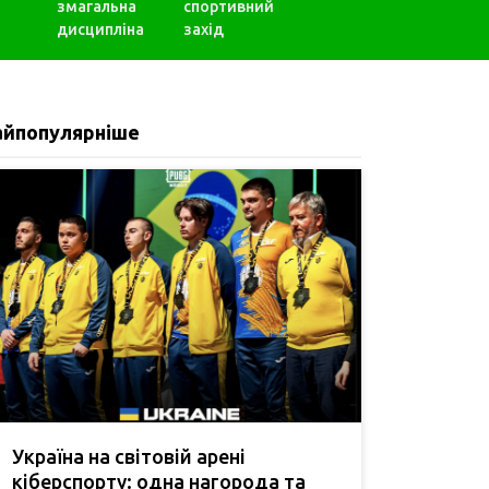
змагальна
спортивний
дисципліна
захід
айпопулярніше
Україна на світовій арені
кіберспорту: одна нагорода та