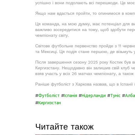
успішно і вони подолають всі перешкоди. Це мо
Якщо нам вдасться пройти, то опинимося в компан
Ця команда, на мою думку, має потенціал для ви
важливо зосередитися на тому, щоб здобути пере
чемпіонату світу.
Світове футбольне первенство пройде з 11 червн
та Мексиці. Ця подія стане першою, де візьмуть 
Після завершення сезону 2025 року Костик був 
Киргизстану. Нещодавно він залишив свій клуб че
взяв участь у всіх 26 матчах чемпіонату, а також 
Раніше футболіст з Харкова назвав, що в Іспанії 
#
#
#
#
#
Футболіст
Іспанія
Нідерланди
Туніс
Алба
#
Киргизстан
Читайте також