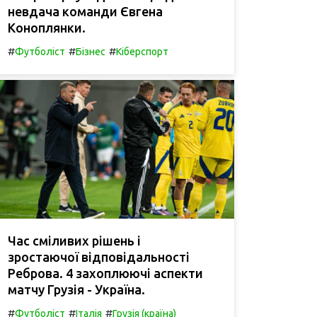
невдача команди Євгена
Коноплянки.
#
#
#
Футболіст
Бізнес
Кіберспорт
Час сміливих рішень і
зростаючої відповідальності
Реброва. 4 захоплюючі аспекти
матчу Грузія - Україна.
#
#
#
Футболіст
Італія
Грузія (країна)