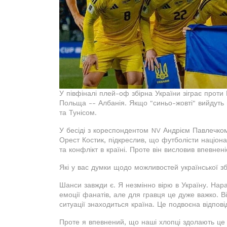
У півфіналі плей-оф збірна України зіграє проти
Польща -- Албанія. Якщо "синьо-жовті" вийдуть 
та Тунісом.
У бесіді з кореспондентом NV Андрієм Павлечком
Орест Костик, підкреслив, що футболісти націон
та конфлікт в країні. Проте він висловив впевнен
Які у вас думки щодо можливостей української зб
Шанси завжди є. Я незмінно вірю в Україну. Нара
емоції фанатів, але для гравця це дуже важко. Ві
ситуації знаходиться країна. Це подвоєна відпові
Проте я впевнений, що наші хлопці здолають це 