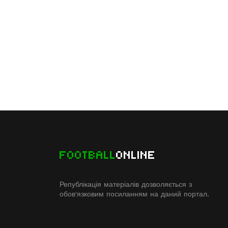
FOOTBALL
ONLINE
Републікація матеріалів дозволяється з
обов'язковим посиланням на даний портал.