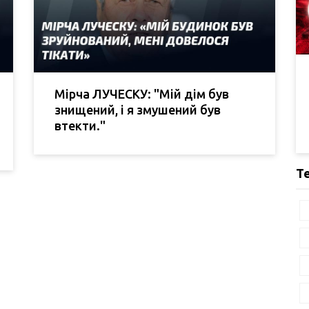
Мірча ЛУЧЕСКУ: "Мій дім був
знищений, і я змушений був
втекти."
Т