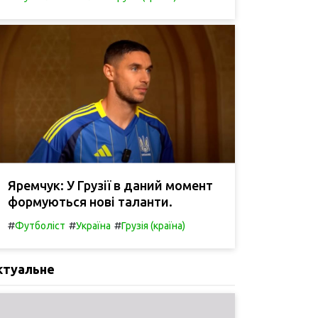
Яремчук: У Грузії в даний момент
формуються нові таланти.
#
#
#
Футболіст
Україна
Грузія (країна)
ктуальне