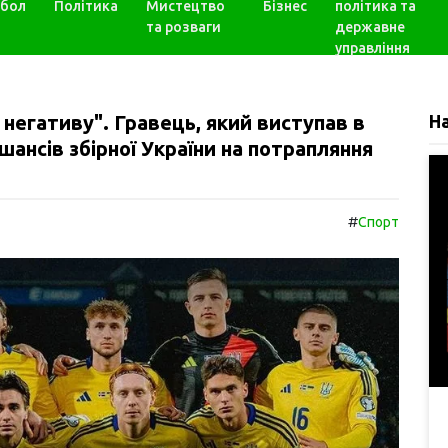
бол
Політика
Мистецтво
Бізнес
політика та
та розваги
державне
управління
 негативу". Гравець, який виступав в
Н
шансів збірної України на потрапляння
#
Спорт