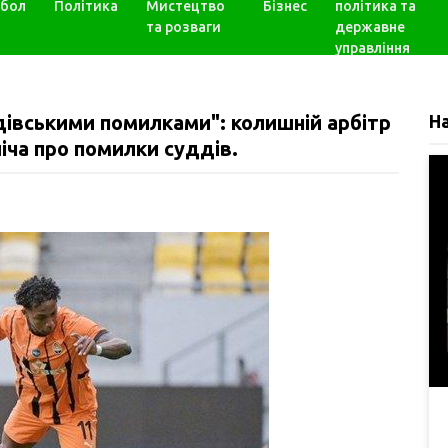
бол
Політика
Мистецтво
Бізнес
політика та
та розваги
державне
управління
івськими помилками": колишній арбітр
Н
ча про помилки суддів.