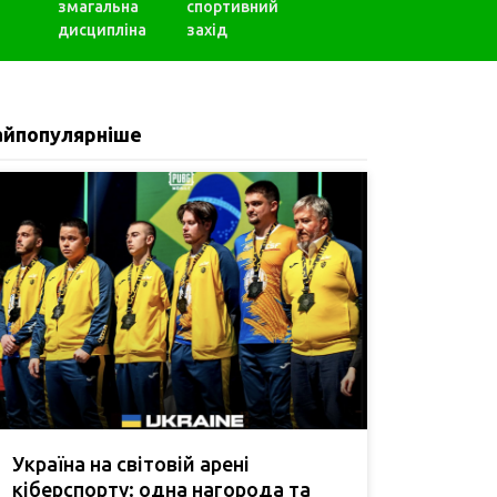
змагальна
спортивний
дисципліна
захід
айпопулярніше
Україна на світовій арені
кіберспорту: одна нагорода та