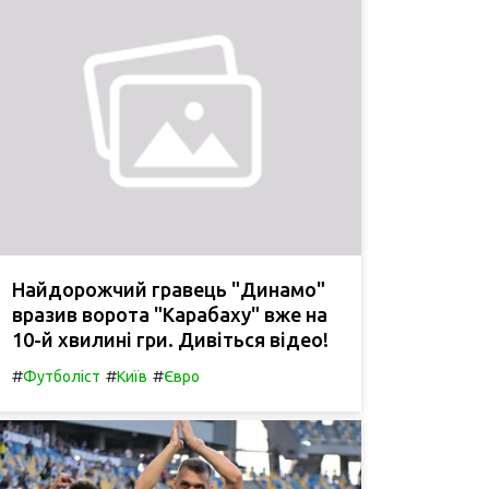
Найдорожчий гравець "Динамо"
вразив ворота "Карабаху" вже на
10-й хвилині гри. Дивіться відео!
#
#
#
Футболіст
Київ
Євро