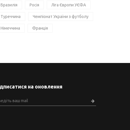
Бразилія
Росія
Ліга Європи УЄФА
Туреччина
Чемпіонат України з футболу
Німеччина
Франція
ідписатися на оновлення