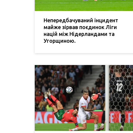
Непередбачуваний інцидент
майже зірвав поєдинок Ліги
націй між Нідерландами та
Угорщиною.