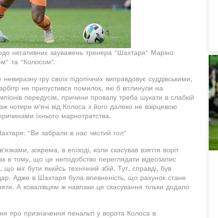
до негативних зауважень тренера "Шахтаря" Маріно
м" та "Колосом".
евиразну гру своїх підопічних виправдовує суддівськими,
арбітр не припустився помилок, які б вплинули на
мпіонів передусім, причини провалу треба шукати в слабкій
ж чотири м'ячі від Колоса з його далеко не взірцевою
 причинами їхнього марнотратства.
Шахтаря: "Ви забрали в нас чистий гол"
язками, зокрема, в епізоді, коли скасував взяття воріт
так в тому, що це неподобство переглядати відеозапис
що міг бути якийсь технічний збій. Тут, справді, був
дар. Адже в Шахтаря була впевненість, що рахунок стане
няти. А ковалівцям ж навпаки це скасування тільки додало
ння про призначення пенальті у ворота Колоса в