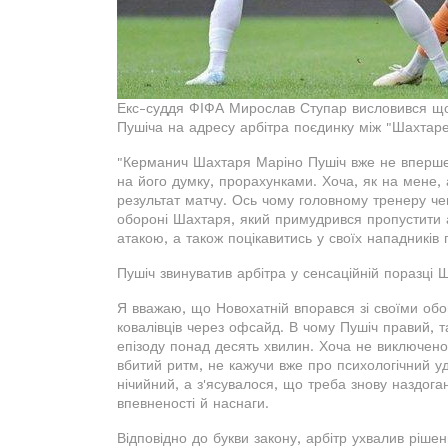
Екс-суддя ФІФА Мирослав Ступар висловився що
Пушіча на адресу арбітра поєдинку між "Шахтаре
"Керманич Шахтаря Маріно Пушіч вже не вперше н
на його думку, прорахунками. Хоча, як на мене, 
результат матчу. Ось чому головному тренеру че
обороні Шахтаря, який примудрився пропустити а
атакою, а також поцікавитись у своїх нападників
Пушіч звинуватив арбітра у сенсаційній поразці 
Я вважаю, що Новохатній впорався зі своїми обов'
ковалівців через офсайд. В чому Пушіч правий, 
епізоду понад десять хвилин. Хоча не виключено, 
вбитий ритм, не кажучи вже про психологічний у
нічийний, а з'ясувалося, що треба знову наздога
впевненості й наснаги.
Відповідно до букви закону, арбітр ухвалив ріше