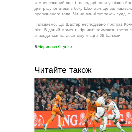
компенсований час, і господарі поля успішно йо
для рішучої атаки з боку Шахтаря ще залишався, 
пропущеного гола. Чи не винні тут також судді?"
Нагадаємо, що Шахтар несподівано програв Колос
ліги. В даний момент "гірники" займають третю с
знаходиться на десятому місці з 25 балами.
#
Мирослав Ступар
Читайте також