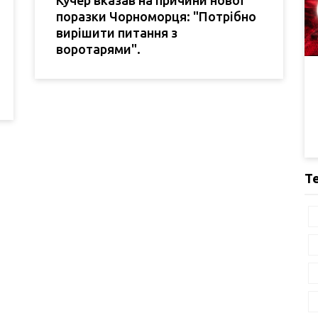
Кучер вказав на причини нової
поразки Чорноморця: "Потрібно
вирішити питання з
воротарями".
Т