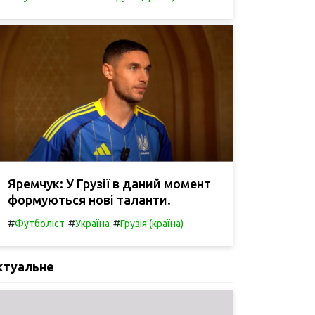
Яремчук: У Грузії в даний момент
формуються нові таланти.
#
#
#
Футболіст
Україна
Грузія (країна)
ктуальне