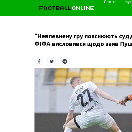
Спорт
фут
FOOTBALL
ONLINE
"Невпевнену гру пояснюють судд
ФІФА висловився щодо заяв Пуші