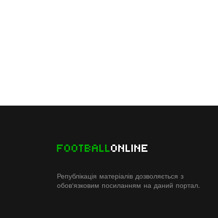
FOOTBALL
ONLINE
Републікація матеріалів дозволяється з
обов'язковим посиланням на даний портал.