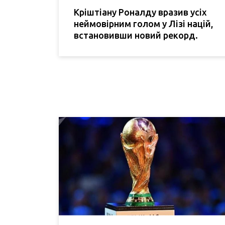
Кріштіану Роналду вразив усіх
неймовірним голом у Лізі націй,
встановивши новий рекорд.