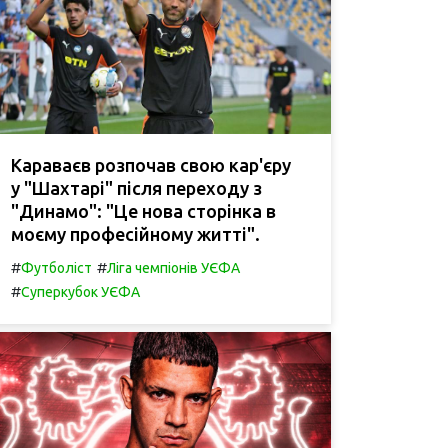
Караваєв розпочав свою кар'єру
у "Шахтарі" після переходу з
"Динамо": "Це нова сторінка в
моєму професійному житті".
#
#
Футболіст
Ліга чемпіонів УЄФА
#
Суперкубок УЄФА