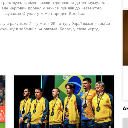
го реалізували, зменшивши відставання до мінімуму. Час
але черговий провал у захисті призвів до четвертого
 - зауважив Ступар у коментарі для Sport.ua.
у з рахунком 2:4 у матчі 25-го туру Української Прем'єр-
ходинку в таблиці з 54 очками. Колос, у свою чергу,
А