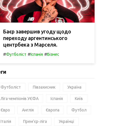
Баєр завершив угоду щодо
переходу аргентинського
центрбека з Марселя.
#
#
#
Футболіст
Іспанія
Бізнес
еги
Футболіст
Півзахисник
Україна
Ліга чемпіонів УЄФА
Іспанія
Київ
Євро
Англія
Європа
Футбол
Італія
Прем'єр-ліга
Українці