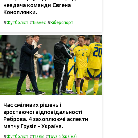
невдача команди Євгена
Коноплянки.
#
#
#
Футболіст
Бізнес
Кіберспорт
Час сміливих рішень і
зростаючої відповідальності
Реброва. 4 захоплюючі аспекти
матчу Грузія - Україна.
#
#
#
Футболіст
Італія
Грузія (країна)