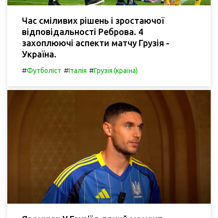
Час сміливих рішень і зростаючої
відповідальності Реброва. 4
захоплюючі аспекти матчу Грузія -
Україна.
#
#
#
Футболіст
Італія
Грузія (країна)