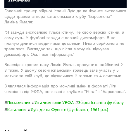
Головний тренер збірної Іспанії Луїс де ла Фуенте висловився
щодо травми вінгера каталонського клубу "Барселона"
Ламіна Ямаля:
"Я завжди висловлюю тільки істину. Не свою версію істини, а
саму суть. У футболі завжди є певний дискомфорт. Я не
планую ділитися медичними деталями. Нічого серйозного не
трапилося. Виглядає так, що після матчу він відчував
дискомфорт. Ось і вся інформація."
Внаслідок травми паху Ламін Ямаль пропустить найближчі 2-
3 тижні. У цьому сезоні іспанський гравець взяв участь у 5
матчах за свій клуб, де відзначився 2 голами та 4 асистами.
З'являлася інформація про можливі зміни в форматі Ліги
чемпіонів від УЄФА, пов'язані з клубами "Реал" і "Барселона".
#
#
#
Півзахисник
Ліга чемпіонів УЄФА
Збірна Іспанії з футболу
#
#
Каталонія
Луїс де ла Фуенте (футболіст, 1961 р.н.)