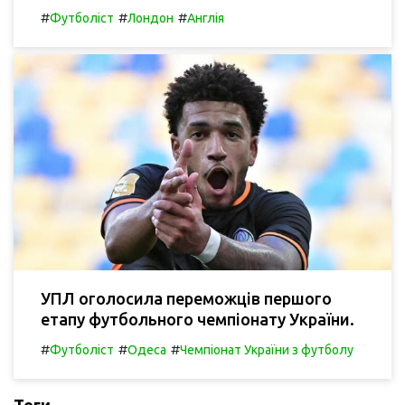
#
#
#
Футболіст
Лондон
Англія
УПЛ оголосила переможців першого
етапу футбольного чемпіонату України.
#
#
#
Футболіст
Одеса
Чемпіонат України з футболу