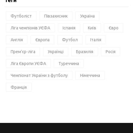
Теги
Футболіст
Півзахисник
Україна
Ліга чемпіонів УЄФА
Іспанія
Київ
Євро
Англія
Європа
Футбол
Італія
Прем'єр-ліга
Українці
Бразилія
Росія
Ліга Європи УЄФА
Туреччина
Чемпіонат України з футболу
Німеччина
Франція