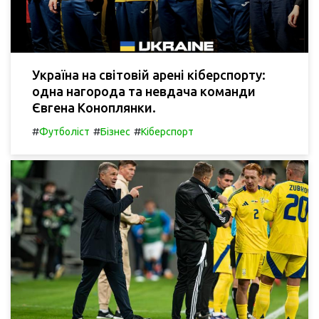
Україна на світовій арені кіберспорту:
одна нагорода та невдача команди
Євгена Коноплянки.
#
#
#
Футболіст
Бізнес
Кіберспорт