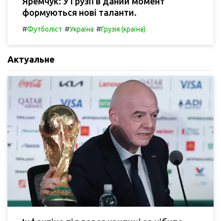
Яремчук: У Грузії в даний момент
формуються нові таланти.
#
#
#
Футболіст
Україна
Грузія (країна)
Актуальне