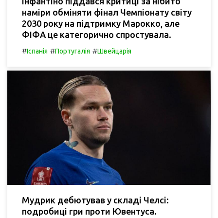
Інфантіно піддався критиці за нібито
наміри обміняти фінал Чемпіонату світу
2030 року на підтримку Марокко, але
ФІФА це категорично спростувала.
#
#
#
Іспанія
Португалія
Швейцарія
Мудрик дебютував у складі Челсі:
подробиці гри проти Ювентуса.