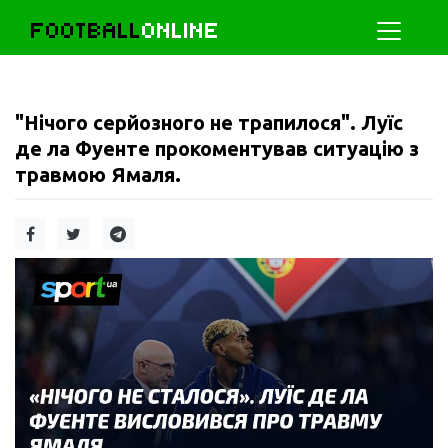
FOOTBALL
ONLINE
"Нічого серйозного не трапилося". Луїс
де ла Фуенте прокоментував ситуацію з
травмою Ямаля.