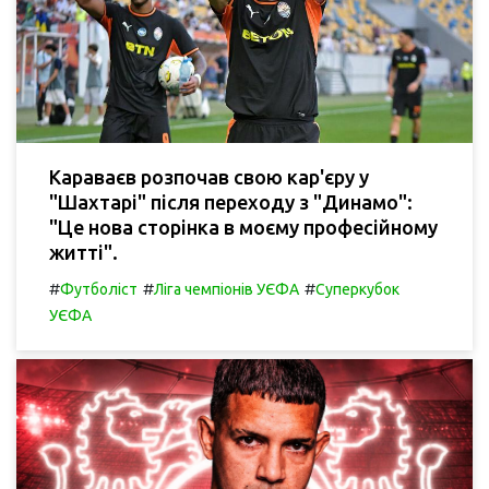
Караваєв розпочав свою кар'єру у
"Шахтарі" після переходу з "Динамо":
"Це нова сторінка в моєму професійному
житті".
#
#
#
Футболіст
Ліга чемпіонів УЄФА
Суперкубок
УЄФА