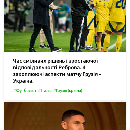
Час сміливих рішень і зростаючої
відповідальності Реброва. 4
захоплюючі аспекти матчу Грузія -
Україна.
#
#
#
Футболіст
Італія
Грузія (країна)