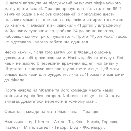
Ці деталі вплинули на підсумковий результат півфінального
матчу проти Іспанії. Франція пропустила п'ять голів до 55-ї
хвилини (один з них був скасований) з приблизно шести
гольових моментів, але змогла відповісти чотирма голами за
35 хвилин. "Гальські" півні здійснили 41 дотик у штрафному
майданчику суперника та зробили 24 удари по воротах,
набравши майже три очікувані голи. Проте "Фурія Роха" також
не відставала і змогла забити ще один гол.
Чесно кажучи, після того матчу 5:4 із Францією можна
дозволити собі трохи відпочити. Навіть здобуття титулу в Лізі
націй не змогло б перекрити враження від епічної битви у
Штутгарті, не кажучи вже про гру за третє місце. Цей матч
більше важливий для Бундестім, який за 11 років не зміг дійти
до фіналу.
Проте навряд чи Мбаппе та його команда мають намір
закінчити турнір без нагород. Noblesse oblige - їхній статус
вимагає домагатися перемоги в кожному матчі.
Орієнтовні склади на матч Німеччина - Франція
Німеччина: тер Штеген - Антон, Та, Кох - Кімміх, Горецка,
Павловіч, Міттельштедт - Гнабрі, Вірц - Фюллькруг.