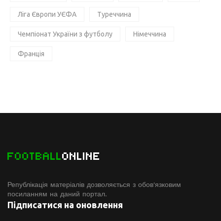
Ліга Європи УЄФА
Туреччина
Чемпіонат України з футболу
Німеччина
Франція
FOOTBALL
ONLINE
Републікація матеріалів дозволяється з обов'язковим
посиланням на даний портал.
Підписатися на оновлення