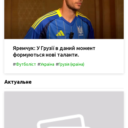
Яремчук: У Грузії в даний момент
формуються нові таланти.
#
#
#
Футболіст
Україна
Грузія (країна)
Актуальне