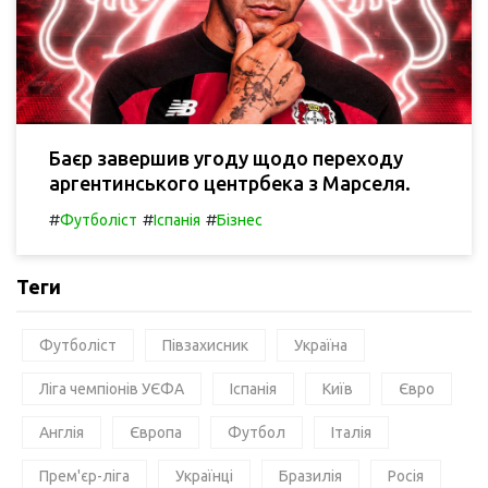
Баєр завершив угоду щодо переходу
аргентинського центрбека з Марселя.
#
#
#
Футболіст
Іспанія
Бізнес
Теги
Футболіст
Півзахисник
Україна
Ліга чемпіонів УЄФА
Іспанія
Київ
Євро
Англія
Європа
Футбол
Італія
Прем'єр-ліга
Українці
Бразилія
Росія