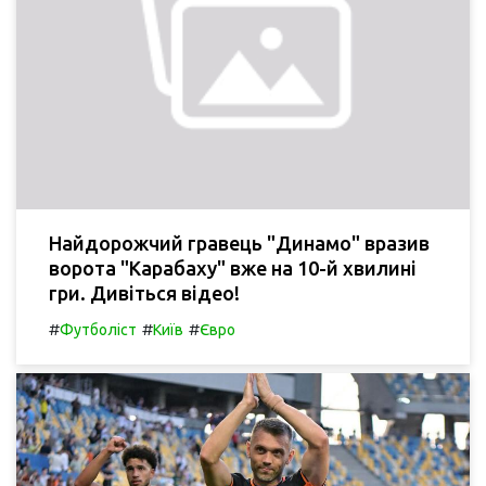
Найдорожчий гравець "Динамо" вразив
ворота "Карабаху" вже на 10-й хвилині
гри. Дивіться відео!
#
#
#
Футболіст
Київ
Євро