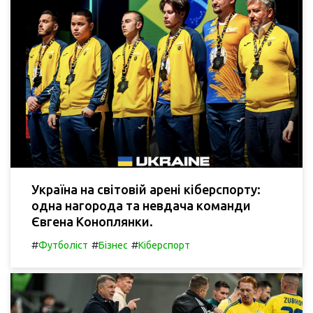
Україна на світовій арені кіберспорту:
одна нагорода та невдача команди
Євгена Коноплянки.
#
#
#
Футболіст
Бізнес
Кіберспорт