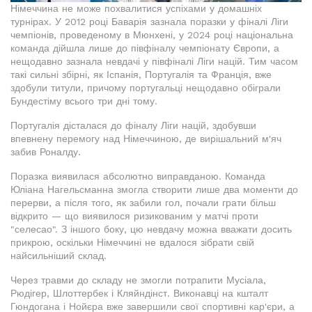
Німеччина не може похвалитися успіхами у домашніх
турнірах. У 2012 році Баварія зазнала поразки у фіналі Ліги
чемпіонів, проведеному в Мюнхені, у 2024 році національна
команда дійшла лише до півфіналу чемпіонату Європи, а
нещодавно зазнала невдачі у півфіналі Ліги націй. Тим часом
такі сильні збірні, як Іспанія, Португалія та Франція, вже
здобули титули, причому португальці нещодавно обіграли
Бундестіму всього три дні тому.
Португалія дісталася до фіналу Ліги націй, здобувши
впевнену перемогу над Німеччиною, де вирішальний м'яч
забив Роналду.
Поразка виявилася абсолютно виправданою. Команда
Юліана Нагельсманна змогла створити лише два моменти до
перерви, а після того, як забили гол, почали грати більш
відкрито — що виявилося ризикованим у матчі проти
"селесао". З іншого боку, цю невдачу можна вважати досить
прикрою, оскільки Німеччині не вдалося зібрати свій
найсильніший склад.
Через травми до складу не змогли потрапити Мусіала,
Рюдігер, Шлоттербек і Кляйндінст. Виконавці на кшталт
Гюндогана і Нойєра вже завершили свої спортивні кар'єри, а