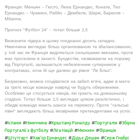
Франція: Меньян - Гюсто, Люка Ернандес, Конате, Тео
Ернандес - Чуамені, Рабйо - Дембеле, Шеркі, Барколя -
Мбаппе.
Прогноз "Футбол 24" - тотал більше 2,5
Визначити лідера в цьому поєднанні досить складно.
Німеччина виглядає більш організованою та збалансованою,
у той час як Франція виділяється сильнішими іменами, проте
має прогалини в захисті. Бундестім, незважаючи на поразку
від Португалії, залишається небезпечним суперником у
контратаках, хоча їй ще далеко до рівня "Ле Бльо".
Безумовно, можна сподіватися на забиті м'ячі, адже в матчі
за третє місце команди навряд чи будуть обережними.
Особливо це стосується німців, які грають на домашньому
стадіоні. Тотал більше 2,5 виглядає цілком реалістично, і
обидві команди мають шанси на перемогу. Проте "гальські
півні" виглядають більш імовірними претендентами на успіх.
#
#
#
#
#
Іспанія
Німеччина
Кріштіану Роналду
Португалія
Збірна
#
#
#
Португалії з футболу
Ліга Націй
Мюнхен
Франція
#
#
#
#
Штутгарт
Хав'єр Ернандес
Дідьє Дешам
Серж Гнабрі