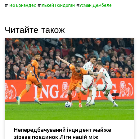
#
#
#
Тео Ернандес
Ількей Гюндоган
Усман Дембеле
Читайте також
Непередбачуваний інцидент майже
зірвав поєдинок Ліги націй між