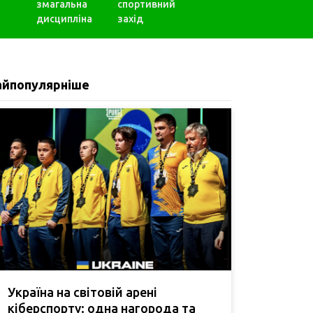
змагальна
спортивний
дисципліна
захід
айпопулярніше
Україна на світовій арені
кіберспорту: одна нагорода та