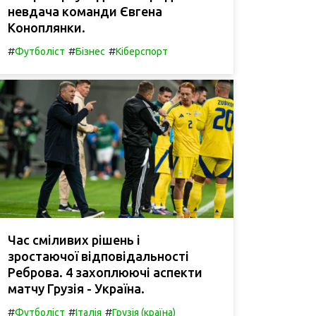
невдача команди Євгена
Коноплянки.
#
#
#
Футболіст
Бізнес
Кіберспорт
Час сміливих рішень і
зростаючої відповідальності
Реброва. 4 захоплюючі аспекти
матчу Грузія - Україна.
#
#
#
Футболіст
Італія
Грузія (країна)