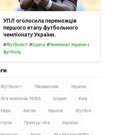
УПЛ оголосила переможців
першого етапу футбольного
чемпіонату України.
#
#
#
Футболіст
Одеса
Чемпіонат України з
футболу
еги
Футболіст
Півзахисник
Україна
Ліга чемпіонів УЄФА
Іспанія
Київ
Євро
Англія
Європа
Футбол
Італія
Прем'єр-ліга
Українці
Бразилія
Росія
Ліга Європи УЄФА