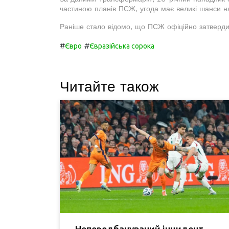
частиною планів ПСЖ, угода має великі шанси на
Раніше стало відомо, що ПСЖ офіційно затверди
#
#
Євро
Євразійська сорока
Читайте також