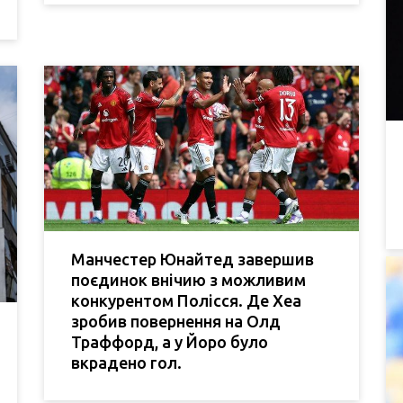
Манчестер Юнайтед завершив
поєдинок внічию з можливим
конкурентом Полісся. Де Хеа
зробив повернення на Олд
Траффорд, а у Йоро було
вкрадено гол.