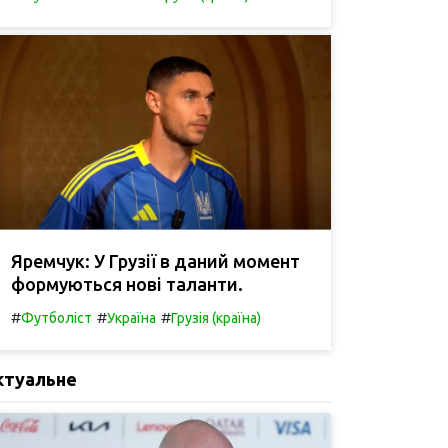
Яремчук: У Грузії в даний момент
формуються нові таланти.
#
#
#
Футболіст
Україна
Грузія (країна)
ктуальне