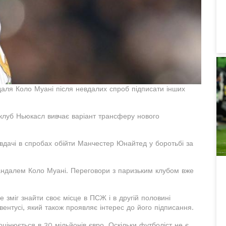
ля Коло Муані після невдалих спроб підписати інших
луб Ньюкасл вивчає варіант трансферу нового
евдачі в спробах обійти Манчестер Юнайтед у боротьбі за
ндалем Коло Муані. Переговори з паризьким клубом вже
 зміг знайти своє місце в ПСЖ і в другій половині
ентусі, який також проявляє інтерес до його підписання.
інюється в 30 мільйонів євро. Оскільки футболіст не є