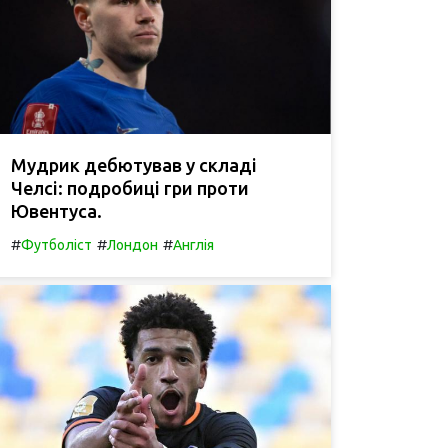
Мудрик дебютував у складі
Челсі: подробиці гри проти
Ювентуса.
#
#
#
Футболіст
Лондон
Англія