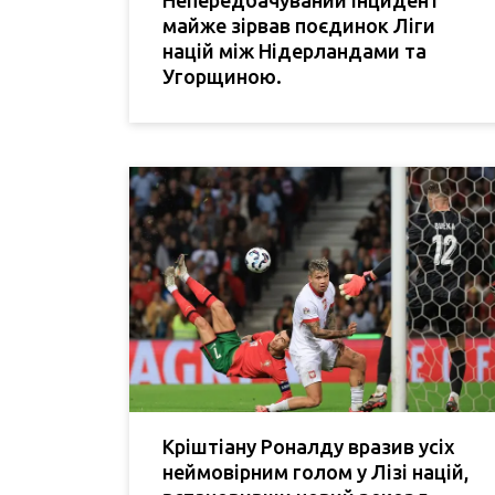
Непередбачуваний інцидент
майже зірвав поєдинок Ліги
націй між Нідерландами та
Угорщиною.
Кріштіану Роналду вразив усіх
неймовірним голом у Лізі націй,