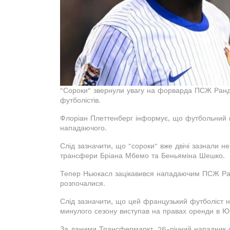
"Сороки" звернули увагу на форварда ПСЖ Ранда
футболістів.
Флоріан Плеттенберг інформує, що футбольний к
нападаючого.
Слід зазначити, що "сороки" вже двічі зазнали н
трансфери Бріана Мбемо та Беньяміна Шешко.
Тепер Ньюкасл зацікавився нападаючим ПСЖ Ра
розпочалися.
Слід зазначити, що цей французький футболіст не
минулого сезону виступав на правах оренди в Юв
За даними Трансфермаркт, 26-річний нападник оц