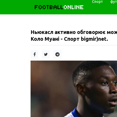
Спорт
фут
FOOTBALL
ONLINE
Ньюкасл активно обговорює мож
Коло Муані - Спорт bigmir)net.