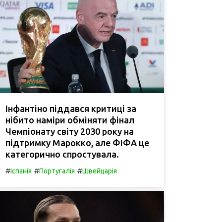
Інфантіно піддався критиці за
нібито наміри обміняти фінал
Чемпіонату світу 2030 року на
підтримку Марокко, але ФІФА це
категорично спростувала.
#
#
#
Іспанія
Португалія
Швейцарія