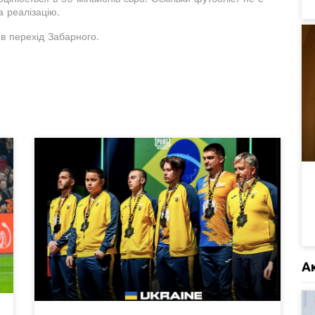
 реалізацію.
в перехід Забарного.
А