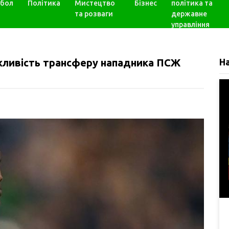
бол
Політика
Мистецтво
Бізнес
політика та
та розваги
державне
управління
ливість трансферу нападника ПСЖ
Н