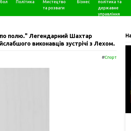
бол
Політика
Мистецтво
Бізнес
політика та
та розваги
державне
управління
 по полю." Легендарний Шахтар
Н
йслабшого виконавців зустрічі з Лехом.
#
Спорт