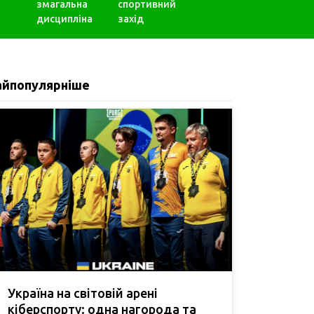
змагальна
спортивний
дисципліна
захід
айпопулярніше
Україна на світовій арені
кіберспорту: одна нагорода та