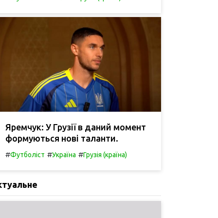
Яремчук: У Грузії в даний момент
формуються нові таланти.
#
#
#
Футболіст
Україна
Грузія (країна)
ктуальне