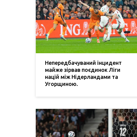
Непередбачуваний інцидент
майже зірвав поєдинок Ліги
націй між Нідерландами та
Угорщиною.