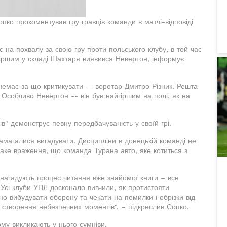
ко прокоментував гру гравців команди в матчі-відповіді
 на похвалу за свою гру проти польського клубу, в той час
йгіршим у складі Шахтаря виявився Невертон, інформує
 немає за що критикувати -- воротар Дмитро Різник. Решта
 Особливо Невертон -- він був найгіршим на полі, як на
в" демонструє певну передбачуваність у своїй грі.
намагалися вигадувати. Дисципліни в донецькій команді не
Таке враження, що команда Турана авто, яке котиться з
 нагадують процес читання вже знайомої книги – все
. Усі клуби УПЛ досконало вивчили, як протистояти
но вибудувати оборону та чекати на помилки і обрізки від
 створення небезпечних моментів", – підкреслив Сопко.
му викликають у нього сумніви.