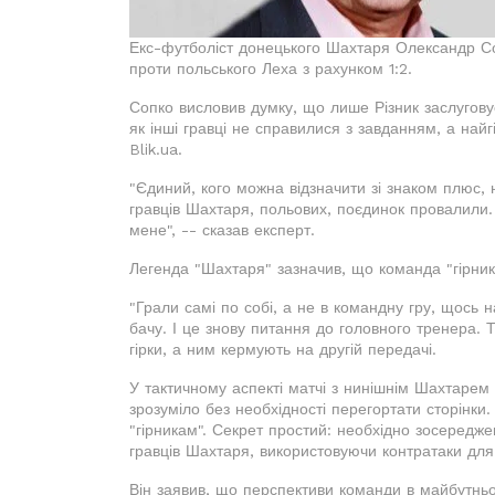
Екс-футболіст донецького Шахтаря Олександр Соп
проти польського Леха з рахунком 1:2.
Сопко висловив думку, що лише Різник заслуговує
як інші гравці не справилися з завданням, а на
Blik.ua.
"Єдиний, кого можна відзначити зі знаком плюс,
гравців Шахтаря, польових, поєдинок провалили.
мене", -- сказав експерт.
Легенда "Шахтаря" зазначив, що команда "гірникі
"Грали самі по собі, а не в командну гру, щось 
бачу. І це знову питання до головного тренера. 
гірки, а ним кермують на другій передачі.
У тактичному аспекті матчі з нинішнім Шахтарем
зрозуміло без необхідності перегортати сторінки
"гірникам". Секрет простий: необхідно зосередже
гравців Шахтаря, використовуючи контратаки для
Він заявив, що перспективи команди в майбутньо