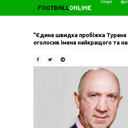
Спорт
фут
FOOTBALL
ONLINE
"Єдина швидка пробіжка Турана
оголосив імена найкращого та на