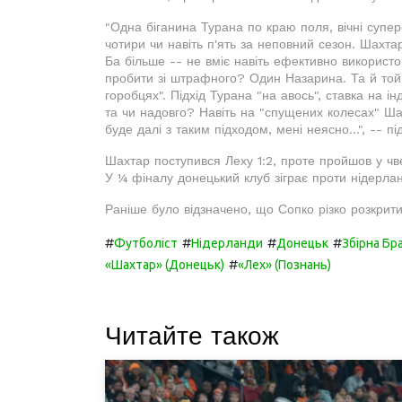
"Одна біганина Турана по краю поля, вічні супер
чотири чи навіть п'ять за неповний сезон. Шахт
Ба більше -- не вміє навіть ефективно використ
пробити зі штрафного? Один Назарина. Та й той, 
горобцях". Підхід Турана "на авось", ставка на і
та чи надовго? Навіть на "спущених колесах" Ша
буде далі з таким підходом, мені неясно...", -- 
Шахтар поступився Леху 1:2, проте пройшов у чве
У ¼ фіналу донецький клуб зіграє проти нідерла
Раніше було відзначено, що Сопко різко розкрити
#
#
#
#
Футболіст
Нідерланди
Донецьк
Збірна Бр
#
«Шахтар» (Донецьк)
«Лех» (Познань)
Читайте також