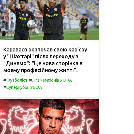
Караваєв розпочав свою кар'єру
у "Шахтарі" після переходу з
"Динамо": "Це нова сторінка в
моєму професійному житті".
#
#
Футболіст
Ліга чемпіонів УЄФА
#
Суперкубок УЄФА