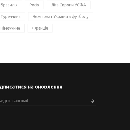
Бразилія
Росія
Ліга Європи УЄФА
Туреччина
Чемпіонат України з футболу
Німеччина
Франція
ідписатися на оновлення