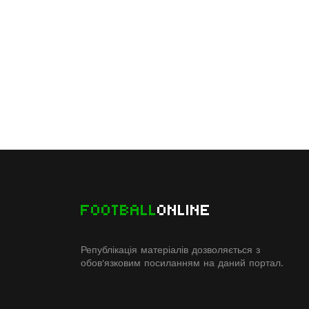
FOOTBALL
ONLINE
Републікація матеріалів дозволяється з
обов'язковим посиланням на даний портал.