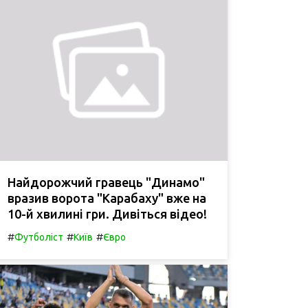
Найдорожчий гравець "Динамо"
вразив ворота "Карабаху" вже на
10-й хвилині гри. Дивіться відео!
#
#
#
Футболіст
Київ
Євро