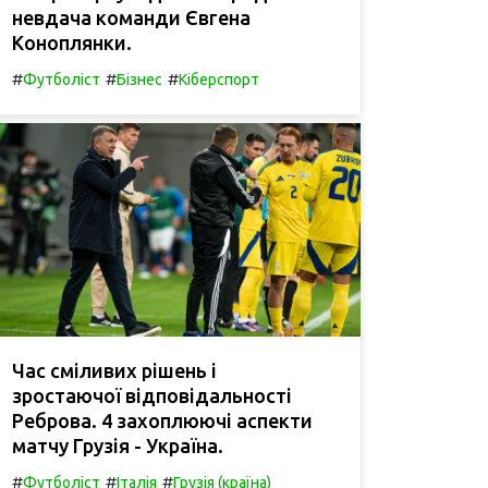
невдача команди Євгена
Коноплянки.
#
#
#
Футболіст
Бізнес
Кіберспорт
Час сміливих рішень і
зростаючої відповідальності
Реброва. 4 захоплюючі аспекти
матчу Грузія - Україна.
#
#
#
Футболіст
Італія
Грузія (країна)