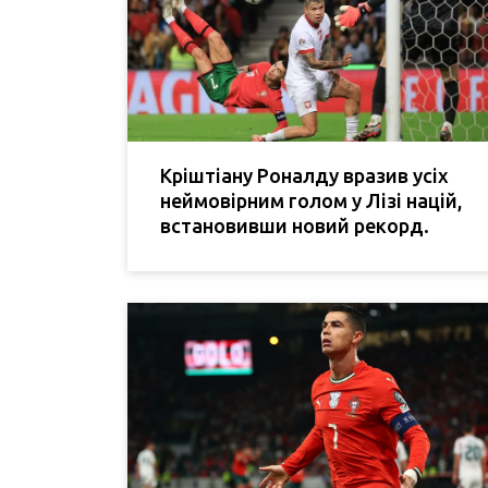
Кріштіану Роналду вразив усіх
неймовірним голом у Лізі націй,
встановивши новий рекорд.