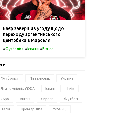
Баєр завершив угоду щодо
переходу аргентинського
центрбека з Марселя.
#
#
#
Футболіст
Іспанія
Бізнес
еги
Футболіст
Півзахисник
Україна
Ліга чемпіонів УЄФА
Іспанія
Київ
Євро
Англія
Європа
Футбол
Італія
Прем'єр-ліга
Українці