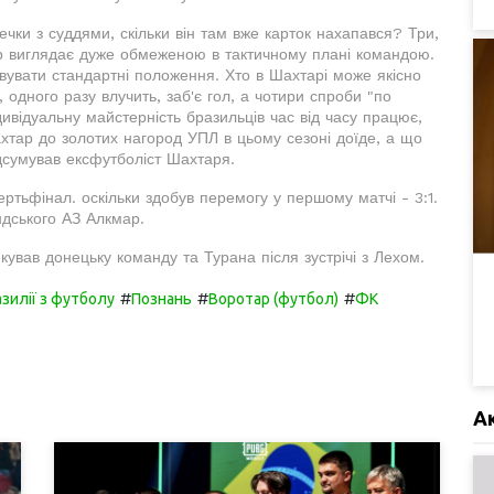
ечки з суддями, скільки він там вже карток нахапався? Три,
ар виглядає дуже обмеженою в тактичному плані командою.
овувати стандартні положення. Хто в Шахтарі може якісно
одного разу влучить, заб'є гол, а чотири спроби "по
ндивідуальну майстерність бразильців час від часу працює,
хтар до золотих нагород УПЛ в цьому сезоні доїде, а що
підсумував ексфутболіст Шахтаря.
ртьфінал. оскільки здобув перемогу у першому матчі - 3:1.
ндського АЗ Алкмар.
кував донецьку команду та Турана після зустрічі з Лехом.
#
#
#
азилії з футболу
Познань
Воротар (футбол)
ФК
А