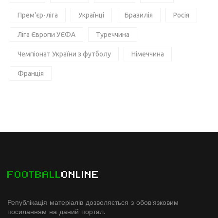
Прем'єр-ліга
Українці
Бразилія
Росія
Ліга Європи УЄФА
Туреччина
Чемпіонат України з футболу
Німеччина
Франція
FOOTBALL
ONLINE
Републікація матеріалів дозволяється з обов'язковим
посиланням на даний портал.