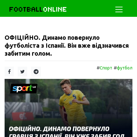
FOOTBALL
ONLINE
ОФІЦІЙНО. Динамо повернуло
футболіста з Іспанії. Він вже відзначився
забитим голом.
#
#
Спорт
футбол