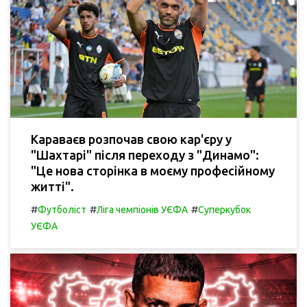
Караваєв розпочав свою кар'єру у
"Шахтарі" після переходу з "Динамо":
"Це нова сторінка в моєму професійному
житті".
#
#
#
Футболіст
Ліга чемпіонів УЄФА
Суперкубок
УЄФА