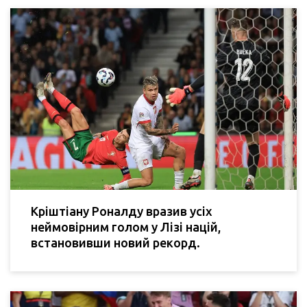
Кріштіану Роналду вразив усіх
неймовірним голом у Лізі націй,
встановивши новий рекорд.