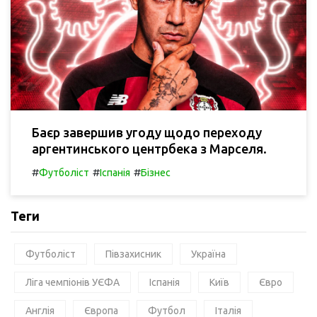
Баєр завершив угоду щодо переходу
аргентинського центрбека з Марселя.
#
#
#
Футболіст
Іспанія
Бізнес
Теги
Футболіст
Півзахисник
Україна
Ліга чемпіонів УЄФА
Іспанія
Київ
Євро
Англія
Європа
Футбол
Італія