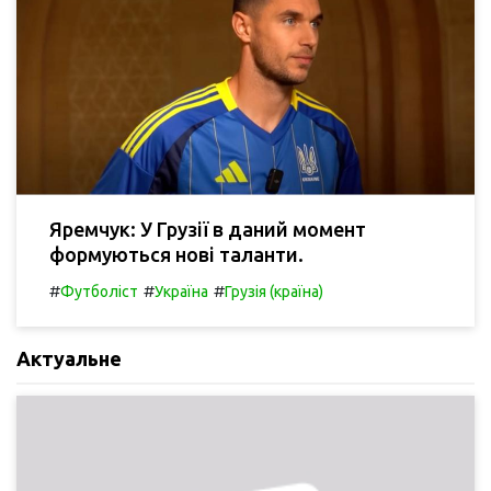
Яремчук: У Грузії в даний момент
формуються нові таланти.
#
#
#
Футболіст
Україна
Грузія (країна)
Актуальне