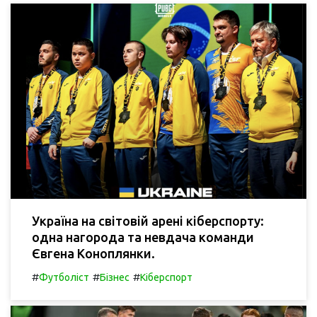
Україна на світовій арені кіберспорту:
одна нагорода та невдача команди
Євгена Коноплянки.
#
#
#
Футболіст
Бізнес
Кіберспорт