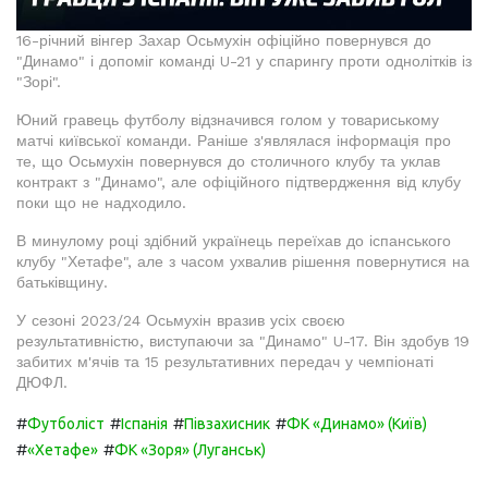
16-річний вінгер Захар Осьмухін офіційно повернувся до
"Динамо" і допоміг команді U-21 у спарингу проти однолітків із
"Зорі".
Юний гравець футболу відзначився голом у товариському
матчі київської команди. Раніше з'являлася інформація про
те, що Осьмухін повернувся до столичного клубу та уклав
контракт з "Динамо", але офіційного підтвердження від клубу
поки що не надходило.
В минулому році здібний українець переїхав до іспанського
клубу "Хетафе", але з часом ухвалив рішення повернутися на
батьківщину.
У сезоні 2023/24 Осьмухін вразив усіх своєю
результативністю, виступаючи за "Динамо" U-17. Він здобув 19
забитих м'ячів та 15 результативних передач у чемпіонаті
ДЮФЛ.
#
#
#
#
Футболіст
Іспанія
Півзахисник
ФК «Динамо» (Київ)
#
#
«Хетафе»
ФК «Зоря» (Луганськ)