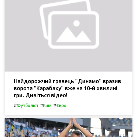
Найдорожчий гравець "Динамо" вразив
ворота "Карабаху" вже на 10-й хвилині
гри. Дивіться відео!
#
#
#
Футболіст
Київ
Євро