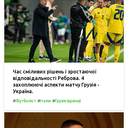
Час сміливих рішень і зростаючої
відповідальності Реброва. 4
захоплюючі аспекти матчу Грузія -
Україна.
#
#
#
Футболіст
Італія
Грузія (країна)