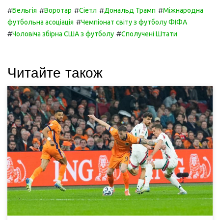
#
#
#
#
#
Бельгія
Воротар
Сіетл
Дональд Трамп
Міжнародна
#
футбольна асоціація
Чемпіонат світу з футболу ФІФА
#
#
Чоловіча збірна США з футболу
Сполучені Штати
Читайте також