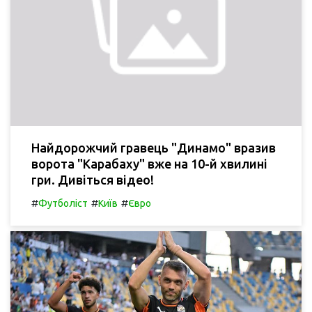
Найдорожчий гравець "Динамо" вразив
ворота "Карабаху" вже на 10-й хвилині
гри. Дивіться відео!
#
#
#
Футболіст
Київ
Євро