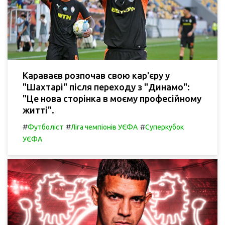
Караваєв розпочав свою кар'єру у
"Шахтарі" після переходу з "Динамо":
"Це нова сторінка в моєму професійному
житті".
#
#
#
Футболіст
Ліга чемпіонів УЄФА
Суперкубок
УЄФА