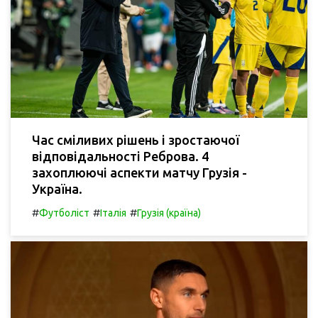
Час сміливих рішень і зростаючої
відповідальності Реброва. 4
захоплюючі аспекти матчу Грузія -
Україна.
#
#
#
Футболіст
Італія
Грузія (країна)