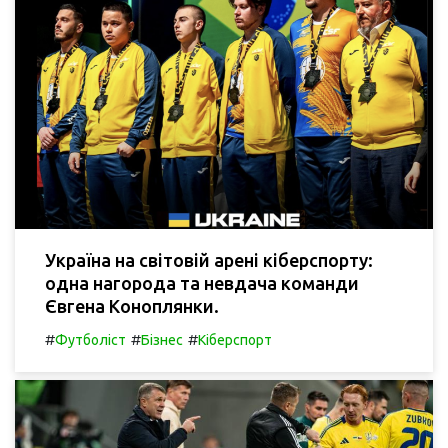
Україна на світовій арені кіберспорту:
одна нагорода та невдача команди
Євгена Коноплянки.
#
#
#
Футболіст
Бізнес
Кіберспорт