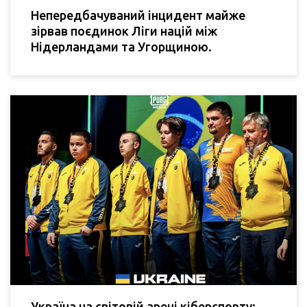
Непередбачуваний інцидент майже
зірвав поєдинок Ліги націй між
Нідерландами та Угорщиною.
Україна на світовій арені кіберспорту: