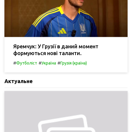
Яремчук: У Грузії в даний момент
формуються нові таланти.
#
#
#
Футболіст
Україна
Грузія (країна)
Актуальне