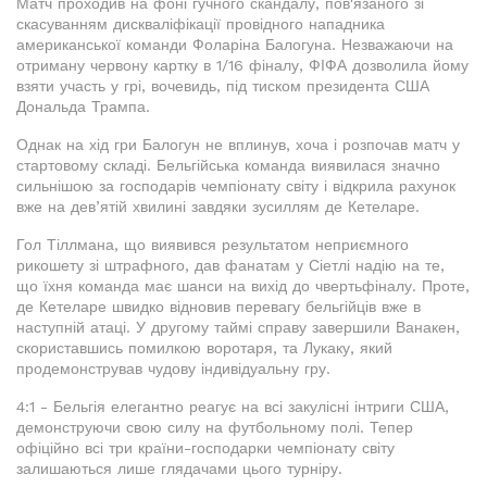
Матч проходив на фоні гучного скандалу, пов'язаного зі
скасуванням дискваліфікації провідного нападника
американської команди Фоларіна Балогуна. Незважаючи на
отриману червону картку в 1/16 фіналу, ФІФА дозволила йому
взяти участь у грі, вочевидь, під тиском президента США
Дональда Трампа.
Однак на хід гри Балогун не вплинув, хоча і розпочав матч у
стартовому складі. Бельгійська команда виявилася значно
сильнішою за господарів чемпіонату світу і відкрила рахунок
вже на дев’ятій хвилині завдяки зусиллям де Кетеларе.
Гол Тіллмана, що виявився результатом неприємного
рикошету зі штрафного, дав фанатам у Сіетлі надію на те,
що їхня команда має шанси на вихід до чвертьфіналу. Проте,
де Кетеларе швидко відновив перевагу бельгійців вже в
наступній атаці. У другому таймі справу завершили Ванакен,
скориставшись помилкою воротаря, та Лукаку, який
продемонстрував чудову індивідуальну гру.
4:1 - Бельгія елегантно реагує на всі закулісні інтриги США,
демонструючи свою силу на футбольному полі. Тепер
офіційно всі три країни-господарки чемпіонату світу
залишаються лише глядачами цього турніру.