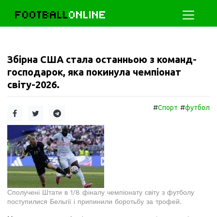
FOOTBALL
ONLINE
Збірна США стала останньою з команд-
господарок, яка покинула чемпіонат
світу-2026.
#
#
Спорт
футбол
Сполучені Штати в 1/8 фіналу чемпіонату світу з футболу
поступилися Бельгії і припинили боротьбу за трофей.