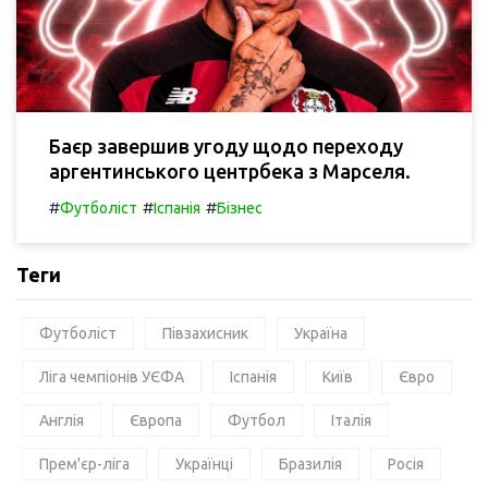
Баєр завершив угоду щодо переходу
аргентинського центрбека з Марселя.
#
#
#
Футболіст
Іспанія
Бізнес
Теги
Футболіст
Півзахисник
Україна
Ліга чемпіонів УЄФА
Іспанія
Київ
Євро
Англія
Європа
Футбол
Італія
Прем'єр-ліга
Українці
Бразилія
Росія