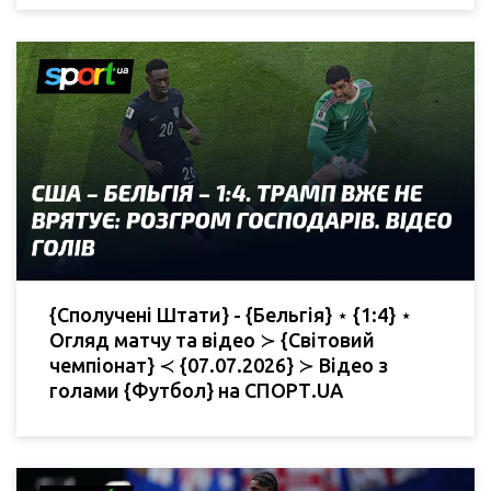
{Сполучені Штати} - {Бельгія} ⋆ {1:4} ⋆
Огляд матчу та відео ≻ {Світовий
чемпіонат} ≺ {07.07.2026} ≻ Відео з
голами {Футбол} на СПОРТ.UA