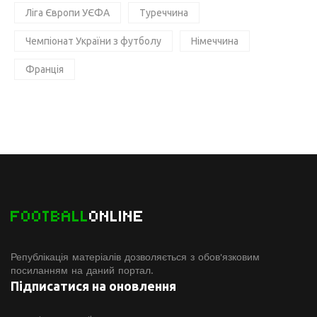
Ліга Європи УЄФА
Туреччина
Чемпіонат України з футболу
Німеччина
Франція
FOOTBALL
ONLINE
Републікація матеріалів дозволяється з обов'язковим
посиланням на даний портал.
Підписатися на оновлення