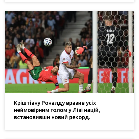
Кріштіану Роналду вразив усіх
неймовірним голом у Лізі націй,
встановивши новий рекорд.