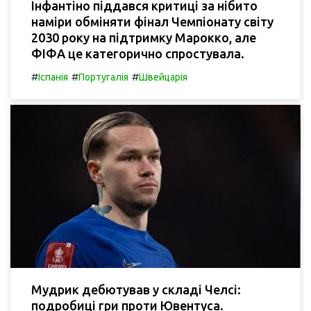
Інфантіно піддався критиці за нібито
наміри обміняти фінал Чемпіонату світу
2030 року на підтримку Марокко, але
ФІФА це категорично спростувала.
#
#
#
Іспанія
Португалія
Швейцарія
Мудрик дебютував у складі Челсі:
подробиці гри проти Ювентуса.