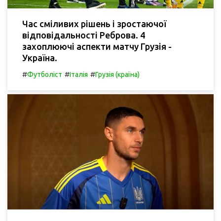
Час сміливих рішень і зростаючої
відповідальності Реброва. 4
захоплюючі аспекти матчу Грузія -
Україна.
#
#
#
Футболіст
Італія
Грузія (країна)