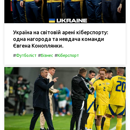
Україна на світовій арені кіберспорту:
одна нагорода та невдача команди
Євгена Коноплянки.
#
#
#
Футболіст
Бізнес
Кіберспорт