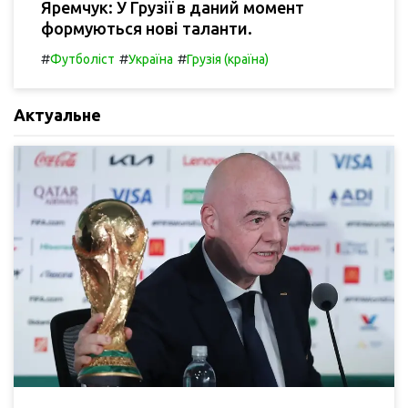
Яремчук: У Грузії в даний момент
формуються нові таланти.
#
#
#
Футболіст
Україна
Грузія (країна)
Актуальне