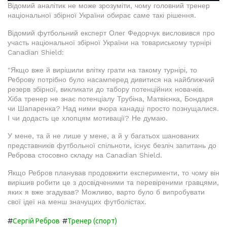
Відомий аналітик не може зрозуміти, чому головний тренер
національної збірної України обирає саме такі рішення.
Відомий футбольний експерт Олег Федорчук висловився про
участь національної збірної України на товариському турнірі
Canadian Shield:
"Якщо вже й вирішили влітку грати на такому турнірі, то
Реброву потрібно було насамперед дивитися на найближчий
резерв збірної, викликати до табору потенційних новачків.
Хіба тренер не знає потенціалу Трубіна, Матвієнка, Бондаря
чи Шапаренка? Над ними вчора канадці просто познущалися.
І чи додасть це хлопцям мотивації? Не думаю.
У мене, та й не лише у мене, а й у багатьох шанованих
представників футбольної спільноти, існує безліч запитань до
Реброва стосовно складу на Canadian Shield.
Якщо Ребров планував продовжити експерименти, то чому він
вирішив робити це з досвідченими та перевіреними гравцями,
яких я вже згадував? Можливо, варто було б випробувати
свої ідеї на менш значущих футболістах.
#
#
Сергій Ребров
Тренер (спорт)