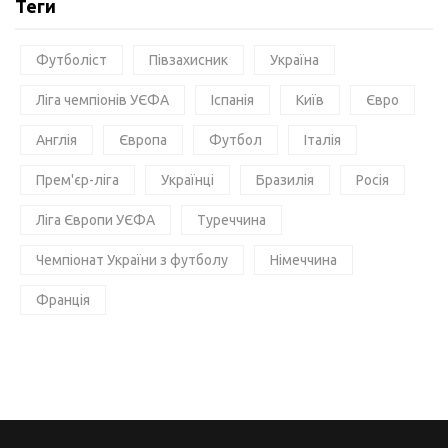
Теги
Футболіст
Півзахисник
Україна
Ліга чемпіонів УЄФА
Іспанія
Київ
Євро
Англія
Європа
Футбол
Італія
Прем'єр-ліга
Українці
Бразилія
Росія
Ліга Європи УЄФА
Туреччина
Чемпіонат України з футболу
Німеччина
Франція