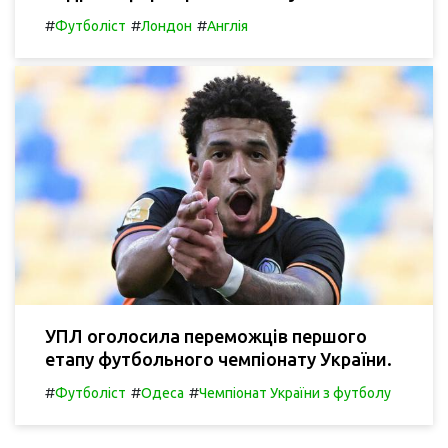
#
#
#
Футболіст
Лондон
Англія
УПЛ оголосила переможців першого
етапу футбольного чемпіонату України.
#
#
#
Футболіст
Одеса
Чемпіонат України з футболу