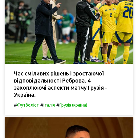
Час сміливих рішень і зростаючої
відповідальності Реброва. 4
захоплюючі аспекти матчу Грузія -
Україна.
#
#
#
Футболіст
Італія
Грузія (країна)