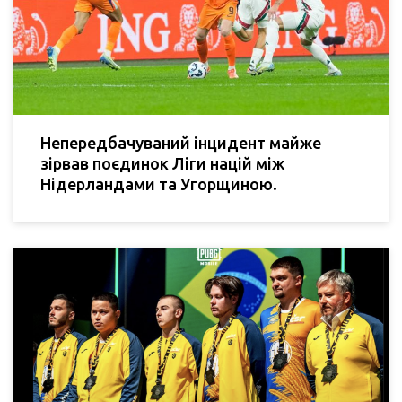
Непередбачуваний інцидент майже
зірвав поєдинок Ліги націй між
Нідерландами та Угорщиною.