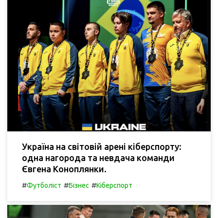
Україна на світовій арені кіберспорту:
одна нагорода та невдача команди
Євгена Коноплянки.
#
#
#
Футболіст
Бізнес
Кіберспорт