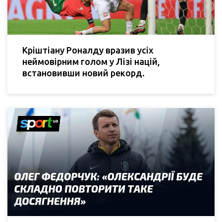
Кріштіану Роналду вразив усіх
неймовірним голом у Лізі націй,
встановивши новий рекорд.