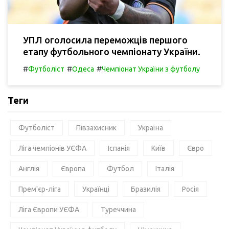
УПЛ оголосила переможців першого
етапу футбольного чемпіонату України.
#
#
#
Футболіст
Одеса
Чемпіонат України з футболу
Теги
Футболіст
Півзахисник
Україна
Ліга чемпіонів УЄФА
Іспанія
Київ
Євро
Англія
Європа
Футбол
Італія
Прем'єр-ліга
Українці
Бразилія
Росія
Ліга Європи УЄФА
Туреччина