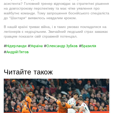
асистента? Головний тренер відповідає за стратегічні рішення
на довгострокову перспективу та має чітке уявлення про
майбутнє команди. Тому запрошення боснійського спеціаліста
до "Шахтаря" виявилось невдалим кроком.
В нашій країні триває війна, і в таких умовах покладатися на
легіонерів є недоцільним. Звичайний людський страх заважає
гравцям показати свій справжній потенціал.
#
#
#
#
Нідерланди
Україна
Олександр Зубков
Бразилія
#
Андрій Пятов
Читайте також