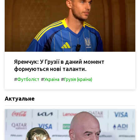
Яремчук: У Грузії в даний момент
формуються нові таланти.
#
#
#
Футболіст
Україна
Грузія (країна)
Актуальне