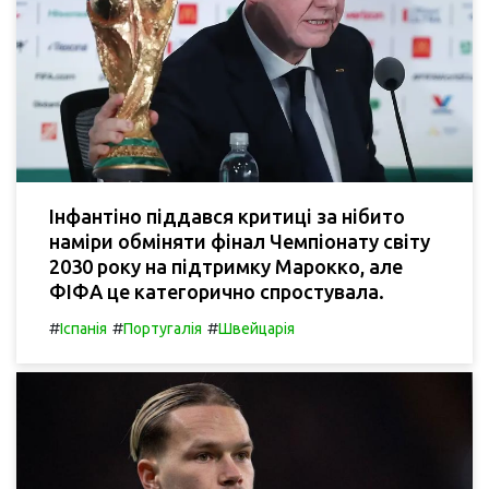
Інфантіно піддався критиці за нібито
наміри обміняти фінал Чемпіонату світу
2030 року на підтримку Марокко, але
ФІФА це категорично спростувала.
#
#
#
Іспанія
Португалія
Швейцарія