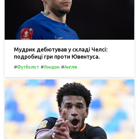
Мудрик дебютував у складі Челсі:
подробиці гри проти Ювентуса.
#
#
#
Футболіст
Лондон
Англія