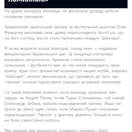
На думку експерта боснійцю не вистачило досвіду роботи
головним тренером
Знаменитий український тренер та футбольний аналітик Олег
Федорчук висловив свою думку кореспонденту Sport.ua, що,
на його погляд, могло стати причинами невдачі "Шахтаря".
Я можу виділити кілька факторів, серед яких — надмірне
використання бразильської ідеї. Ці тенденції поступово
втрачають актуальність. Бразилія стала економічно
сильнішою, і футболісти вже не так охоче покидають свою
країну. Крім того, фінансові можливості наших клубів, зокрема
"Шахтаря", значно зменшилися, що призвело до того, що
"гірники" почали підписувати середніх за рівнем легіонерів.
І в такий важливий момент, коли команду залишили такі
лідери, як Андрій Пятов, потім Тарас Степаненко, той самий
Олександр Зубков, зайшов недосвідчений тренер. Якщо не
брати до уваги один сезон, коли Маріно Пушич очолював
нідерландський "Твенте" у другому дивізіоні, більше в нього
не було самостійної роботи.
Яка різниця між діяльністю головного тренера і його