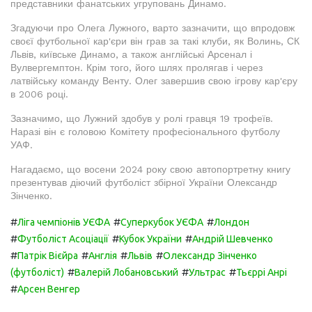
представники фанатських угруповань Динамо.
Згадуючи про Олега Лужного, варто зазначити, що впродовж
своєї футбольної кар'єри він грав за такі клуби, як Волинь, СК
Львів, київське Динамо, а також англійські Арсенал і
Вулвергемптон. Крім того, його шлях пролягав і через
латвійську команду Венту. Олег завершив свою ігрову кар'єру
в 2006 році.
Зазначимо, що Лужний здобув у ролі гравця 19 трофеїв.
Наразі він є головою Комітету професіонального футболу
УАФ.
Нагадаємо, що восени 2024 року свою автопортретну книгу
презентував діючий футболіст збірної України Олександр
Зінченко.
#
#
#
Ліга чемпіонів УЄФА
Суперкубок УЄФА
Лондон
#
#
#
Футболіст Асоціації
Кубок України
Андрій Шевченко
#
#
#
#
Патрік Вієйра
Англія
Львів
Олександр Зінченко
#
#
#
(футболіст)
Валерій Лобановський
Ультрас
Тьєррі Анрі
#
Арсен Венгер