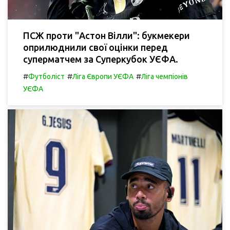
ПСЖ проти "Астон Вілли": букмекери
оприлюднили свої оцінки перед
суперматчем за Суперкубок УЄФА.
#
#
#
Футболіст
Ліга Європи УЄФА
Ліга чемпіонів
УЄФА