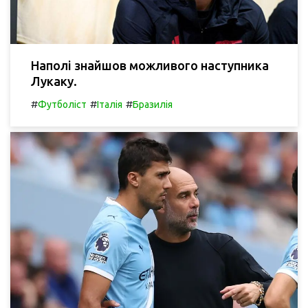
Наполі знайшов можливого наступника
Лукаку.
#
#
#
Футболіст
Італія
Бразилія