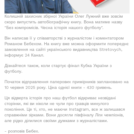
Колишній захисник збірної України Олег Лужний вже зовсім
скоро випустить автобіографічну книгу. Вона матиме назву
"Без компромісів. Чесна історія нашого футболу".
Він написав її у співавторстві з журналістом і коментатором
Романом Бебехом. На книгу вже можна оформити попереднє
замовлення на сайті українського видавництва Stretovych,
інформує 24 Канал.
Дізнайтеся також, коли стартує фінал Кубка України з
футболу.
Початок відправлення паперових примірників заплановано на
10 червня 2025 року. Ціна однієї книги - 430 гривень.
Ця відверта історія про наш футбол відкриває незвідані
сторінки, які ви ніколи не чули про гравців минулого
покоління. Це ті, хто, не маючи Instagram, все ж залишався
справжніми зірками. Вони досягли півфіналу Ліги чемпіонів,
але рідко ділилися своїми думками з журналістами.
- розповів Бебех.