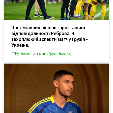
Час сміливих рішень і зростаючої
відповідальності Реброва. 4
захоплюючі аспекти матчу Грузія -
Україна.
#
#
#
Футболіст
Італія
Грузія (країна)