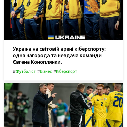
Україна на світовій арені кіберспорту:
одна нагорода та невдача команди
Євгена Коноплянки.
#
#
#
Футболіст
Бізнес
Кіберспорт