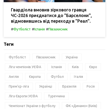
Гвардіола вмовив зіркового гравця
ЧС-2026 приєднатися до "Барселони",
відмовившись від переходу в "Реал".
#
#
#
Футболіст
Іспанія
Півзахисник
Теги
Футболіст
Півзахисник
Україна
Ліга чемпіонів УЄФА
Іспанія
Київ
Євро
Англія
Європа
Футбол
Італія
Прем'єр-ліга
Українці
Бразилія
Росія
Ліга Європи УЄФА
Туреччина
Чемпіонат України з футболу
ФК «Динамо» (Київ)