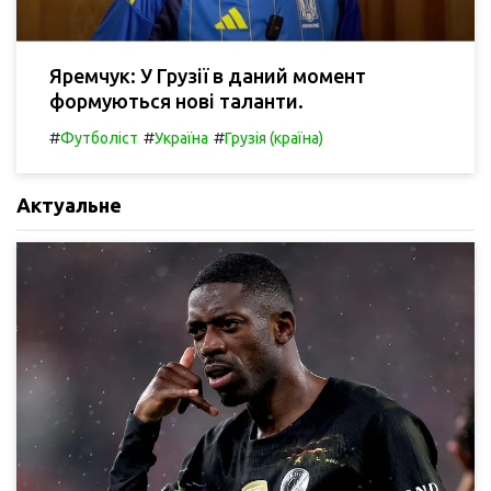
Яремчук: У Грузії в даний момент
формуються нові таланти.
#
#
#
Футболіст
Україна
Грузія (країна)
Актуальне