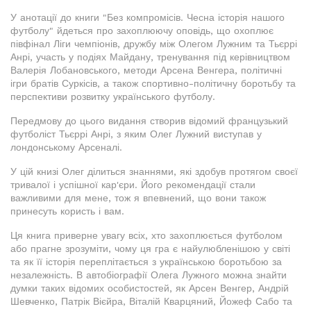
У анотації до книги "Без компромісів. Чесна історія нашого
футболу" йдеться про захоплюючу оповідь, що охоплює
півфінал Ліги чемпіонів, дружбу між Олегом Лужним та Тьєррі
Анрі, участь у подіях Майдану, тренування під керівництвом
Валерія Лобановського, методи Арсена Венгера, політичні
ігри братів Суркісів, а також спортивно-політичну боротьбу та
перспективи розвитку українського футболу.
Передмову до цього видання створив відомий французький
футболіст Тьєррі Анрі, з яким Олег Лужний виступав у
лондонському Арсеналі.
У цій книзі Олег ділиться знаннями, які здобув протягом своєї
тривалої і успішної кар'єри. Його рекомендації стали
важливими для мене, тож я впевнений, що вони також
принесуть користь і вам.
Ця книга приверне увагу всіх, хто захоплюється футболом
або прагне зрозуміти, чому ця гра є найулюбленішою у світі
та як її історія переплітається з українською боротьбою за
незалежність. В автобіографії Олега Лужного можна знайти
думки таких відомих особистостей, як Арсен Венгер, Андрій
Шевченко, Патрік Вієйра, Віталій Кварцяний, Йожеф Сабо та