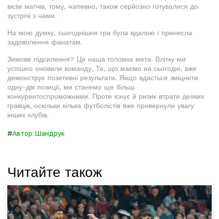
вісім матчів, тому, напевно, також серйозно готувалися до
зустрічі з нами.
На мою думку, сьогоднішня гра була вдалою і принесла
задоволення фанатам.
Зимове підсилення? Це наша головна мета. Влітку ми
успішно оновили команду. Те, що маємо на сьогодні, вже
демонструє позитивні результати. Якщо вдасться зміцнити
одну-дві позиції, ми станемо ще більш
конкурентоспроможними. Проте існує й ризик втрати деяких
гравців, оскільки кілька футболістів вже привернули увагу
інших клубів.
#
Автор: Шандрук
Читайте також