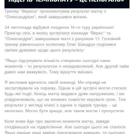
Тренер "Вереса" прокоментував результат матчу з
"Олександрією", який завершився внічию.
24 листопада відбувся поєдинок 14-го туру української
Прем'єр-ліги, в якому зустрілися команди "Верес" та
"Олександрія", завершивши матч з рахунком 1:1. Головний
тренер рівненського колективу Олег Шандрук поділився
своїми думками щодо цього результату:
"Якщо підсумувати кількість створених сьогодні нами
моментів - то результатом я незадоволений. Але другий тайм
дався нам важкувато. Тому відчуття змішані.
Я висловив вдячність своїй команді. Ми справді не
заслуговували на поразку. Однак в цій зустрічі могли статися
будь-які події. Кінець матчу видався дуже напруженим, і ми
усвідомлювали, що не можемо повністю керувати грою. Тож
результат у вигляді нічиєї з одним із лідерів турніру - це
непогано. Могло бути краще, але також могли і пропустити.
Коли мова йде про заключні моменти матчу, завжди
сподіваєшся на підкріплення. Але сьогодні цього не сталося.
Якщо раніше наші заміни підсилювали команду, то сьогодні,