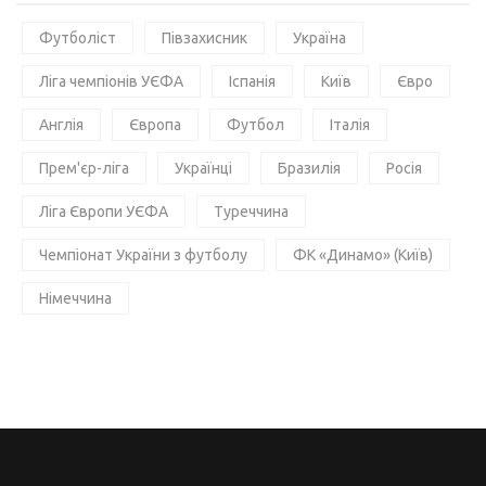
Футболіст
Півзахисник
Україна
Ліга чемпіонів УЄФА
Іспанія
Київ
Євро
Англія
Європа
Футбол
Італія
Прем'єр-ліга
Українці
Бразилія
Росія
Ліга Європи УЄФА
Туреччина
Чемпіонат України з футболу
ФК «Динамо» (Київ)
Німеччина