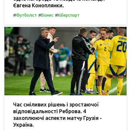
Євгена Коноплянки.
#
#
#
Футболіст
Бізнес
Кіберспорт
Час сміливих рішень і зростаючої
відповідальності Реброва. 4
захоплюючі аспекти матчу Грузія -
Україна.