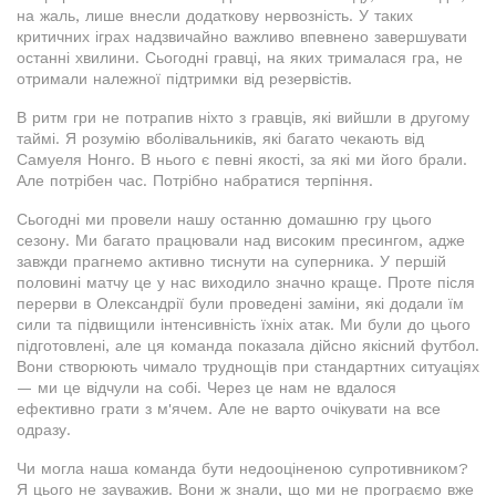
на жаль, лише внесли додаткову нервозність. У таких
критичних іграх надзвичайно важливо впевнено завершувати
останні хвилини. Сьогодні гравці, на яких трималася гра, не
отримали належної підтримки від резервістів.
В ритм гри не потрапив ніхто з гравців, які вийшли в другому
таймі. Я розумію вболівальників, які багато чекають від
Самуеля Нонго. В нього є певні якості, за які ми його брали.
Але потрібен час. Потрібно набратися терпіння.
Сьогодні ми провели нашу останню домашню гру цього
сезону. Ми багато працювали над високим пресингом, адже
завжди прагнемо активно тиснути на суперника. У першій
половині матчу це у нас виходило значно краще. Проте після
перерви в Олександрії були проведені заміни, які додали їм
сили та підвищили інтенсивність їхніх атак. Ми були до цього
підготовлені, але ця команда показала дійсно якісний футбол.
Вони створюють чимало труднощів при стандартних ситуаціях
— ми це відчули на собі. Через це нам не вдалося
ефективно грати з м'ячем. Але не варто очікувати на все
одразу.
Чи могла наша команда бути недооціненою супротивником?
Я цього не зауважив. Вони ж знали, що ми не програємо вже