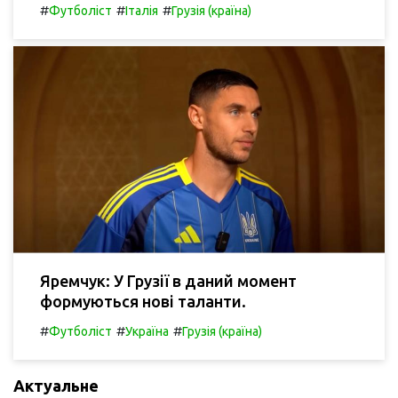
#
#
#
Футболіст
Італія
Грузія (країна)
Яремчук: У Грузії в даний момент
формуються нові таланти.
#
#
#
Футболіст
Україна
Грузія (країна)
Актуальне