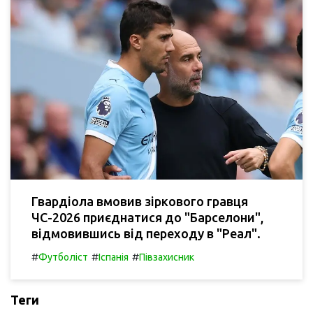
Гвардіола вмовив зіркового гравця
ЧС-2026 приєднатися до "Барселони",
відмовившись від переходу в "Реал".
#
#
#
Футболіст
Іспанія
Півзахисник
Теги