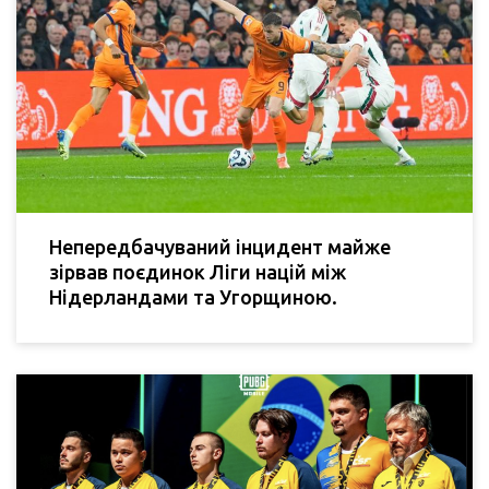
Непередбачуваний інцидент майже
зірвав поєдинок Ліги націй між
Нідерландами та Угорщиною.