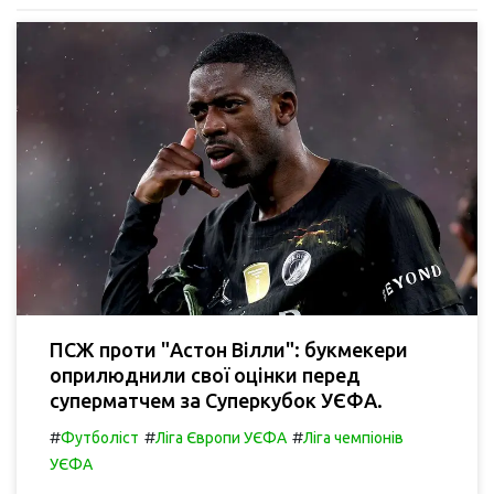
ПСЖ проти "Астон Вілли": букмекери
оприлюднили свої оцінки перед
суперматчем за Суперкубок УЄФА.
#
#
#
Футболіст
Ліга Європи УЄФА
Ліга чемпіонів
УЄФА