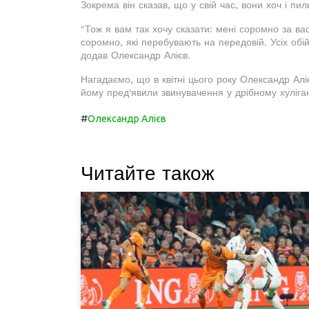
Зокрема він сказав, що у свій час, вони хоч і пи
"Тож я вам так хочу сказати: мені соромно за ва
соромно, які перебувають на передовій. Усіх обій
додав Олександр Алієв.
Нагадаємо, що в квітні цього року Олександр Алі
йому пред'явили звинувачення у дрібному хуліган
#
Олександр Алієв
Читайте також