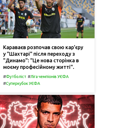
Караваєв розпочав свою кар'єру
у "Шахтарі" після переходу з
"Динамо": "Це нова сторінка в
моєму професійному житті".
#
#
Футболіст
Ліга чемпіонів УЄФА
#
Суперкубок УЄФА