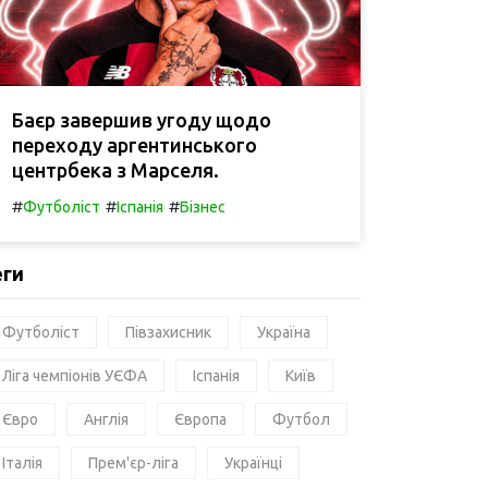
Баєр завершив угоду щодо
переходу аргентинського
центрбека з Марселя.
#
#
#
Футболіст
Іспанія
Бізнес
еги
Футболіст
Півзахисник
Україна
Ліга чемпіонів УЄФА
Іспанія
Київ
Євро
Англія
Європа
Футбол
Італія
Прем'єр-ліга
Українці