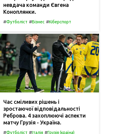
невдача команди Євгена
Коноплянки.
#
#
#
Футболіст
Бізнес
Кіберспорт
Час сміливих рішень і
зростаючої відповідальності
Реброва. 4 захоплюючі аспекти
матчу Грузія - Україна.
#
#
#
Футболіст
Італія
Грузія (країна)