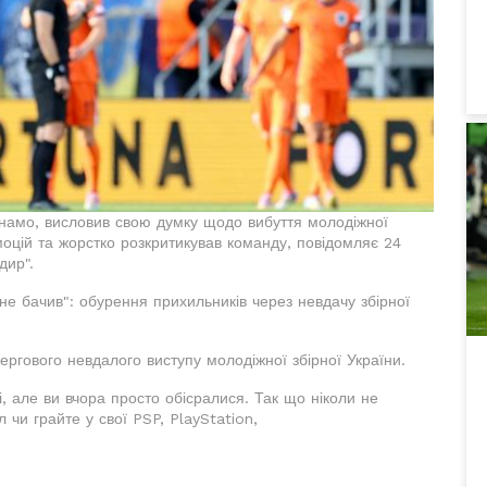
инамо, висловив свою думку щодо вибуття молодіжної
моцій та жорстко розкритикував команду, повідомляє 24
дир".
не бачив": обурення прихильників через невдачу збірної
ргового невдалого виступу молодіжної збірної України.
і, але ви вчора просто обісралися. Так що ніколи не
 чи грайте у свої PSP, PlayStation,