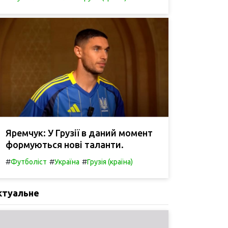
Яремчук: У Грузії в даний момент
формуються нові таланти.
#
#
#
Футболіст
Україна
Грузія (країна)
ктуальне