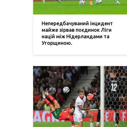
Непередбачуваний інцидент
майже зірвав поєдинок Ліги
націй між Нідерландами та
Угорщиною.