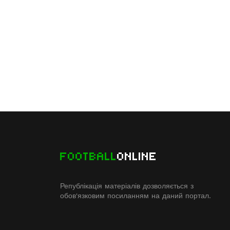
FOOTBALL
ONLINE
Републікація матеріалів дозволяється з
обов'язковим посиланням на даний портал.