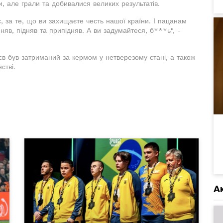
ли, але грали та добивалися великих результатів.
с, за те, що ви захищаєте честь нашої країни. І пацанам
няв, підняв та припідняв. А ви задумайтеся, б***ь", -
єв був затриманий за кермом у нетверезому стані, а також
стві.
А