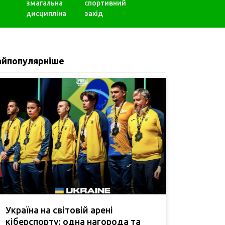
змагальна
спортивний
дисципліна
захід
айпопулярніше
Україна на світовій арені
кіберспорту: одна нагорода та