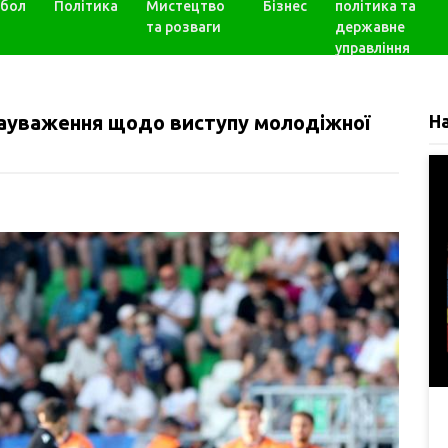
бол
Політика
Мистецтво
Бізнес
політика та
та розваги
державне
управління
зауваження щодо виступу молодіжної
Н