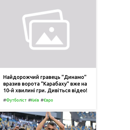
Найдорожчий гравець "Динамо"
вразив ворота "Карабаху" вже на
10-й хвилині гри. Дивіться відео!
#
#
#
Футболіст
Київ
Євро