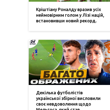
Кріштіану Роналду вразив усіх
неймовірним голом у Лізі націй,
встановивши новий рекорд.
Декілька футболістів
української збірної висловили
своє невдоволення щодо
Мельгоса, який став