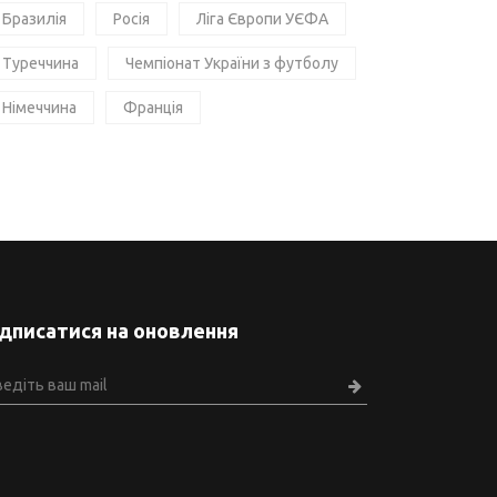
Бразилія
Росія
Ліга Європи УЄФА
Туреччина
Чемпіонат України з футболу
Німеччина
Франція
ідписатися на оновлення