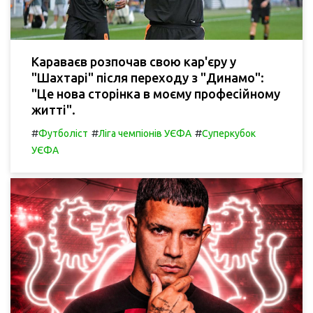
Караваєв розпочав свою кар'єру у
"Шахтарі" після переходу з "Динамо":
"Це нова сторінка в моєму професійному
житті".
#
#
#
Футболіст
Ліга чемпіонів УЄФА
Суперкубок
УЄФА