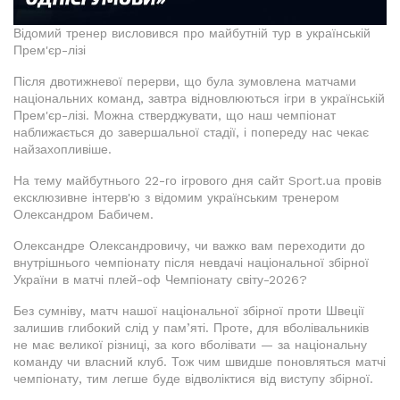
Відомий тренер висловився про майбутній тур в українській
Прем'єр-лізі
Після двотижневої перерви, що була зумовлена матчами
національних команд, завтра відновлюються ігри в українській
Прем'єр-лізі. Можна стверджувати, що наш чемпіонат
наближається до завершальної стадії, і попереду нас чекає
найзахопливіше.
На тему майбутнього 22-го ігрового дня сайт Sport.ua провів
ексклюзивне інтерв'ю з відомим українським тренером
Олександром Бабичем.
Олександре Олександровичу, чи важко вам переходити до
внутрішнього чемпіонату після невдачі національної збірної
України в матчі плей-оф Чемпіонату світу-2026?
Без сумніву, матч нашої національної збірної проти Швеції
залишив глибокий слід у пам’яті. Проте, для вболівальників
не має великої різниці, за кого вболівати — за національну
команду чи власний клуб. Тож чим швидше поновляться матчі
чемпіонату, тим легше буде відволіктися від виступу збірної.