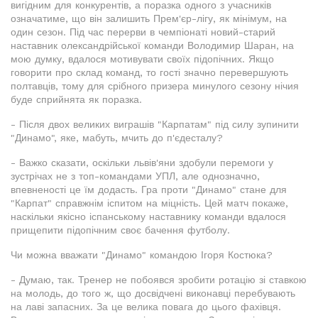
вигідним для конкурентів, а поразка одного з учасників
означатиме, що він залишить Прем'єр-лігу, як мінімум, на
один сезон. Під час перерви в чемпіонаті новий-старий
наставник олександрійської команди Володимир Шаран, на
мою думку, вдалося мотивувати своїх підопічних. Якщо
говорити про склад команд, то гості значно перевершують
полтавців, тому для срібного призера минулого сезону нічия
буде сприйнята як поразка.
- Після двох великих виграшів "Карпатам" під силу зупинити
"Динамо", яке, мабуть, мчить до п'єдесталу?
- Важко сказати, оскільки львів'яни здобули перемоги у
зустрічах не з топ-командами УПЛ, але однозначно,
впевненості це їм додасть. Гра проти "Динамо" стане для
"Карпат" справжнім іспитом на міцність. Цей матч покаже,
наскільки якісно іспанському наставнику команди вдалося
прищепити підопічним своє бачення футболу.
Чи можна вважати "Динамо" командою Ігоря Костюка?
- Думаю, так. Тренер не побоявся зробити ротацію зі ставкою
на молодь, до того ж, що досвідчені виконавці перебувають
на лаві запасних. За це велика повага до цього фахівця.