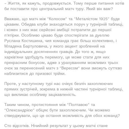
- Життя, як кажуть, продовжується. Тому перше питання хотів
би поставити про центральний матч туру. Який він вам?
Вважаю, що матч між "Колосом" та "Металістом 1925" буде
цікавим. Обидва клуби знаходяться поруч у турнірній таблиці,
і кожен з них має серйозні амбіції потрапити до першої
п'ятірки. Особливо цікаво буде спостерігати за дуеллю
Руслана Костишина, чия команда грає більш колективно, і
Младена Бартуловича, у якого акцент зроблений на
індивідуальних досягненнях гравців. До того ж, якщо
харків'яни здобудуть перемогу, це може стати для них
прекрасним бонусом, адже з урахуванням можливих трьох
очок за перенесений матч з "Вересом" вони зможуть суттєво
наблизитися до призової трійки.
Проте, у наступному турі нас очікує безліч захоплюючих
прямих зустрічей, зокрема в нижній частині турнірної таблиці,
що викликає особливу зацікавленість.
Таким чином, протистояння між "Полтавою" та
"Олександрією" обіцяє бути захоплюючим. Чи можемо
стверджувати, що це остання можливість для обох команд?
Сто відсотків. Нічийний результат у цьому матчі стане