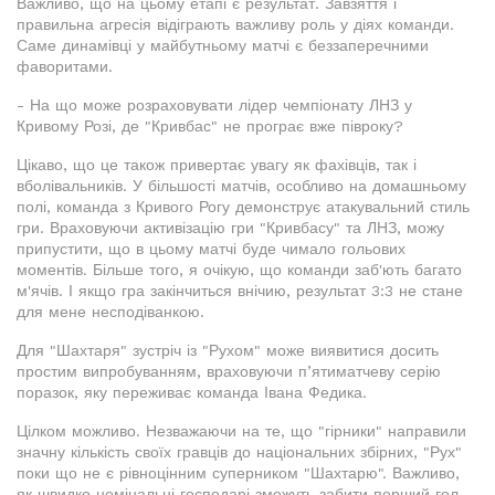
Важливо, що на цьому етапі є результат. Завзяття і
правильна агресія відіграють важливу роль у діях команди.
Саме динамівці у майбутньому матчі є беззаперечними
фаворитами.
- На що може розраховувати лідер чемпіонату ЛНЗ у
Кривому Розі, де "Кривбас" не програє вже півроку?
Цікаво, що це також привертає увагу як фахівців, так і
вболівальників. У більшості матчів, особливо на домашньому
полі, команда з Кривого Рогу демонструє атакувальний стиль
гри. Враховуючи активізацію гри "Кривбасу" та ЛНЗ, можу
припустити, що в цьому матчі буде чимало гольових
моментів. Більше того, я очікую, що команди заб'ють багато
м'ячів. І якщо гра закінчиться внічию, результат 3:3 не стане
для мене несподіванкою.
Для "Шахтаря" зустріч із "Рухом" може виявитися досить
простим випробуванням, враховуючи п’ятиматчеву серію
поразок, яку переживає команда Івана Федика.
Цілком можливо. Незважаючи на те, що "гірники" направили
значну кількість своїх гравців до національних збірних, "Рух"
поки що не є рівноцінним суперником "Шахтарю". Важливо,
як швидко номінальні господарі зможуть забити перший гол.