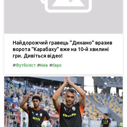
Найдорожчий гравець "Динамо" вразив
ворота "Карабаху" вже на 10-й хвилині
гри. Дивіться відео!
#
#
#
Футболіст
Київ
Євро