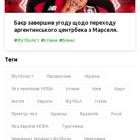
Баєр завершив угоду щодо переходу
аргентинського центрбека з Марселя.
#
#
#
Футболіст
Іспанія
Бізнес
Теги
Футболіст
Півзахисник
Україна
Ліга чемпіонів УЄФА
Іспанія
Київ
Євро
Англія
Європа
Футбол
Італія
Прем'єр-ліга
Українці
Бразилія
Росія
Ліга Європи УЄФА
Туреччина
Чемпіонат України з футболу
Німеччина