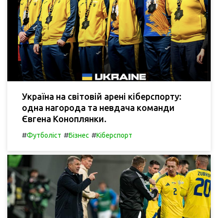
Україна на світовій арені кіберспорту:
одна нагорода та невдача команди
Євгена Коноплянки.
#
#
#
Футболіст
Бізнес
Кіберспорт