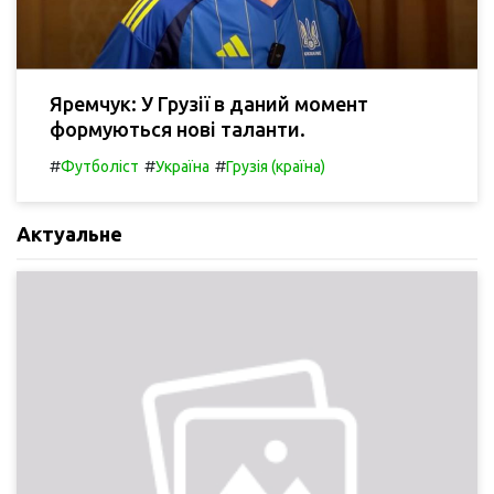
Яремчук: У Грузії в даний момент
формуються нові таланти.
#
#
#
Футболіст
Україна
Грузія (країна)
Актуальне