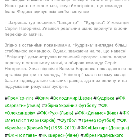
Якщо цього не станеться, існує ймовірність, що команда
Івана Федика здивує всіх своїм виступом.
- Закриває тур поєдинок "Епіцентр" - "Кудрівка". У команди
Сергія Нагорняка з'явився реальний шанс виринути із зони
перехідних матчів.
Згідно з останніми показниками, "Кудрівка" виглядає більш
стабільною командою. Однак, зважаючи на те, що навесні
"Епіцентр" демонстрував впевнений прогрес, навіть попри
поразку в останньому матчі, я обираю команду Сергія
Нагорняка. Хоча підопічні Василя Баранова покладаються на
організацію гри та молодь, "Епіцентр" має в своєму складі
багато індивідуально сильних гравців, здатних вплинути на
підсумковий результат зустрічі.
#
#
#
#
#
Прем'єр-ліга
Крим
Володимир Шаран
Кудрівка
ФК
#
#
«Карпати» (Львів)
Збірна України з футболу
ФК
#
#
#
«Олександрія»
ФК «Рух» (Львів)
ФК «Динамо» (Київ)
ФК
#
#
#
«Металіст 1925» (Харків)
Футбол
Тренер (футбол)
ФК
#
«Кривбас» (Кривий Ріг) (1959–2013)
ФК «Шахтар» (Донецьк)
#
#
#
ФК «Полтава»
НК «Верес» (Рівне)
Збірна Радянського