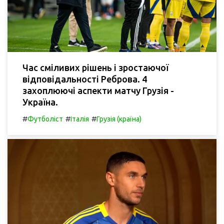
Час сміливих рішень і зростаючої
відповідальності Реброва. 4
захоплюючі аспекти матчу Грузія -
Україна.
#
#
#
Футболіст
Італія
Грузія (країна)