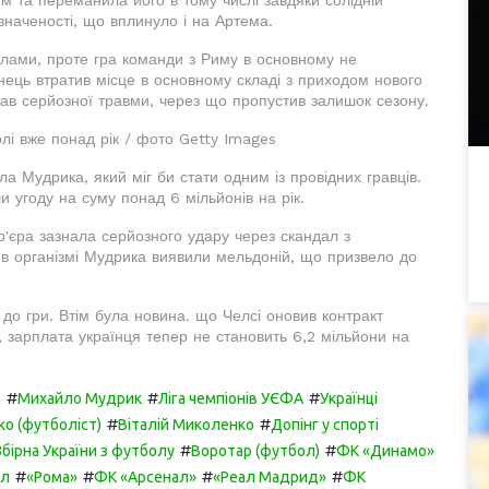
значеності, що вплинуло і на Артема.
олами, проте гра команди з Риму в основному не
нець втратив місце в основному складі з приходом нового
нав серйозної травми, через що пропустив залишок сезону.
і вже понад рік / фото Getty Images
 Мудрика, який міг би стати одним із провідних гравців.
и угоду на суму понад 6 мільйонів на рік.
р'єра зазнала серйозного удару через скандал з
у в організмі Мудрика виявили мельдоній, що призвело до
до гри. Втім була новина. що Челсі оновив контракт
, зарплата українця тепер не становить 6,2 мільйони на
#
#
#
а
Михайло Мудрик
Ліга чемпіонів УЄФА
Українці
#
#
о (футболіст)
Віталій Миколенко
Допінг у спорті
#
#
Збірна України з футболу
Воротар (футбол)
ФК «Динамо»
#
#
#
#
ол
«Рома»
ФК «Арсенал»
«Реал Мадрид»
ФК