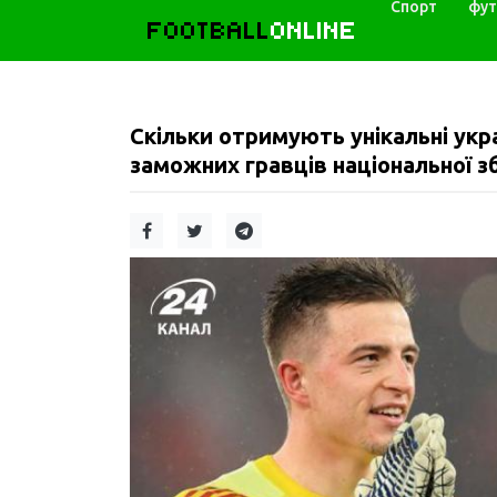
Спорт
фут
FOOTBALL
ONLINE
Скільки отримують унікальні укр
заможних гравців національної зб