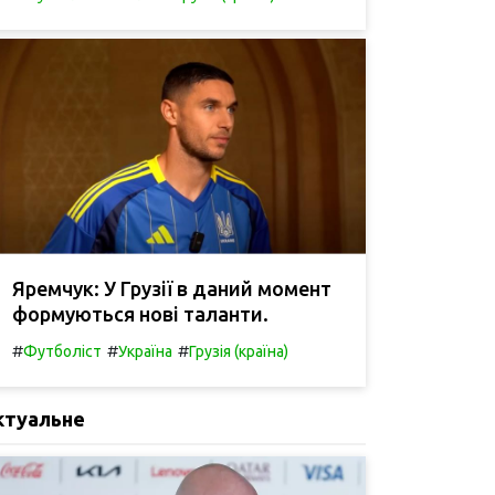
Яремчук: У Грузії в даний момент
формуються нові таланти.
#
#
#
Футболіст
Україна
Грузія (країна)
ктуальне