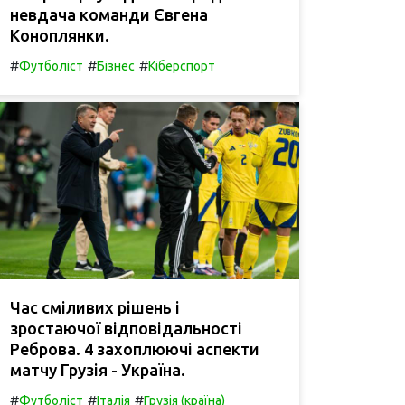
невдача команди Євгена
Коноплянки.
#
#
#
Футболіст
Бізнес
Кіберспорт
Час сміливих рішень і
зростаючої відповідальності
Реброва. 4 захоплюючі аспекти
матчу Грузія - Україна.
#
#
#
Футболіст
Італія
Грузія (країна)