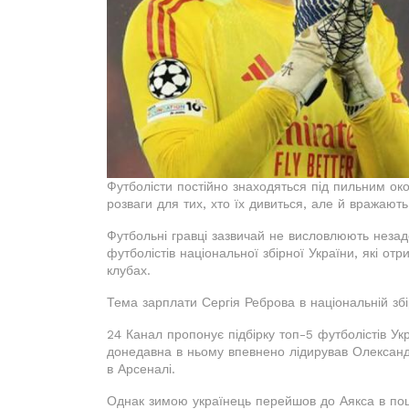
Футболісти постійно знаходяться під пильним око
розваги для тих, хто їх дивиться, але й вражают
Футбольні гравці зазвичай не висловлюють незад
футболістів національної збірної України, які от
клубах.
Тема зарплати Сергія Реброва в національній збі
24 Канал пропонує підбірку топ-5 футболістів Ук
донедавна в ньому впевнено лідирував Олександр
в Арсеналі.
Однак зимою українець перейшов до Аякса в пош