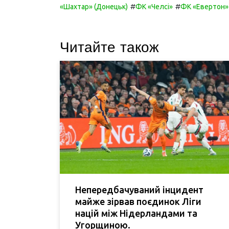
#
#
«Шахтар» (Донецьк)
ФК «Челсі»
ФК «Евертон»
Читайте також
Непередбачуваний інцидент
майже зірвав поєдинок Ліги
націй між Нідерландами та
Угорщиною.