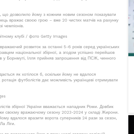
я, що дозволило йому з кожним новим сезоном показувати
аїнець вражає своєю грою – вже 20 чистих матчів на рахунку
зі чемпіонів.
ітному клубі / фото Getty Images
ражаючий розвиток за останні 5-6 років серед українських
гравцем національної збірної, а згодом успішно перейшов
пів у Борнмуті, Ілля прийняв запрошення від ПСЖ, чинного
ається як хотілося б, оскільки йому не вдалося
 ротація футболістів дає можливість українцеві отримувати
ges
стів збірної України вважається нападник Роми. Довбик
ки своєму вражаючому сезону 2023-2024 у складі Жирони.
 йому вдалося вразити ворота суперників 24 рази за сезон,
а Ліги.
м та переманила його в тому числі завдяки солідній