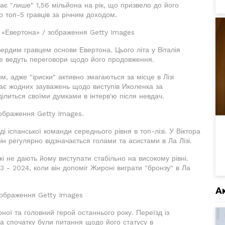
дає "лише" 1,56 мільйона на рік, що призвело до його
о топ-5 гравців за річним доходом.
і «Евертона» / зображення Getty Images
вердим гравцем основи Евертона. Цього літа у Віталія
же ведуть переговори щодо його продовження.
, адже "іриски" активно змагаються за місце в Лізі
має жодних зауважень щодо виступів Иколенка за
ілиться своїми думками в інтерв'ю після невдач.
зображення Getty Images.
 іспанської команди середнього рівня в топ-лізі. У Віктора
ін регулярно відзначається голами та асистами в Ла Лізі.
кі не дають йому виступати стабільно на високому рівні.
 - 2024, коли він допоміг Жироні виграти "бронзу" в Ла
А
зображення Getty Images
ної та головний герой останнього року. Переїзд із
ча спочатку були питання щодо його статусу в