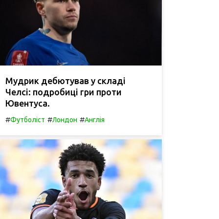
Мудрик дебютував у складі
Челсі: подробиці гри проти
Ювентуса.
#
#
#
Футболіст
Лондон
Англія