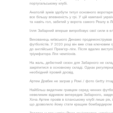
португальському клубі.
Анатолій зумів здобути титул основного воротар
все більшу впевненість у грі. У цій кампанії укр
та навіть гол, забитий у ворота самого Реалу в Лі
Ілля Забарний вперше випробовує свої сили в ел
Вихованець київського Динамо продемонстрував в
футболістів. У 2020 році він вже став ключовим 
до англійської Прем'єр-ліги. Після вдалих висту
тріумфатора Ліги чемпіонів.
На жаль, дебютний сезон для Забарного не склад
закріпитися в основному складі. Однак регулярна
необхідний ігровий досвід.
Артем Довбик не заграв у Ромі / фото Getty Ima
Найбільш видатним гравцем серед чинних футболі
невеликим відривом випередив Забарного, завдя
Хоча Артем провів в іспанському клубі лише рік,
що дозволило йому стати кращим бомбардиром Л
Завдяки цьому успіху Рома зацікавилась українце