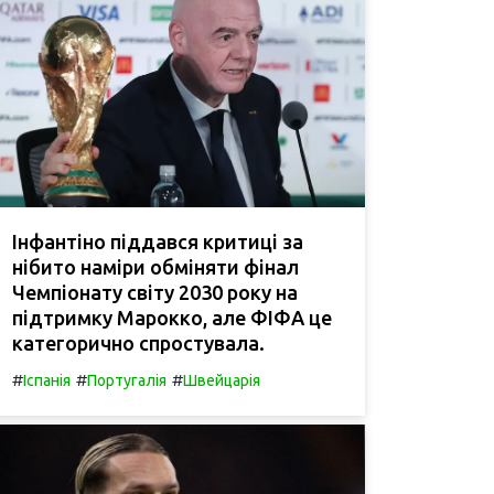
Інфантіно піддався критиці за
нібито наміри обміняти фінал
Чемпіонату світу 2030 року на
підтримку Марокко, але ФІФА це
категорично спростувала.
#
#
#
Іспанія
Португалія
Швейцарія