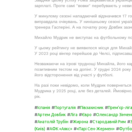
зарплаті. Проте самі "вовки" перебувають у неви
У минулому сезоні нападаючий відзначився 17 г
виправдала очікувань. У нинішньому сезоні украї
тренера Гасперіні. А на початку року Довбик заз
Михайло Мудрик не виступає на футбольному пол
У цьому рейтингу не виявилося місця для Михайла
У 2023 році вінгер перейшов до Челсі, підписавш
Незважаючи на ігрові труднощі Михайла, його ка
позитивним тестом на допінг. У грудні 2024 рок
його відсторонення від участі у футболі.
На разі поки невідомо, коли Мудрик повернеться 
Мудрика у 2025 році, але без деталей. Ймовірно
рік.
#
#
#
#
Іспанія
Португалія
Півзахисник
Прем'єр-ліг
#
#
#
#
Артем Довбик
Ліга
Євро
Олександр Зінченк
#
#
#
#
Анатолій Трубін
Жирона
Стародавній Рим
#
#
#
(Київ)
АФК «Аякс»
«Парі Сен-Жермен»
Футб