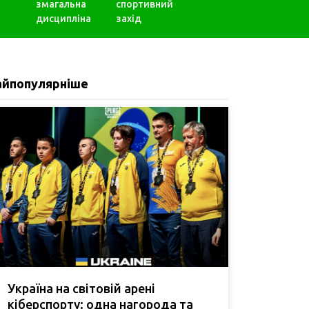
змагальна
спортивний
дисципліна
захід
айпопулярніше
Україна на світовій арені
кіберспорту: одна нагорода та