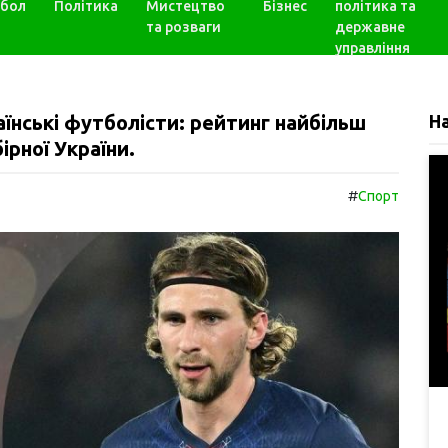
бол
Політика
Мистецтво
Бізнес
політика та
та розваги
державне
управління
аїнські футболісти: рейтинг найбільш
Н
ірної України.
#
Спорт