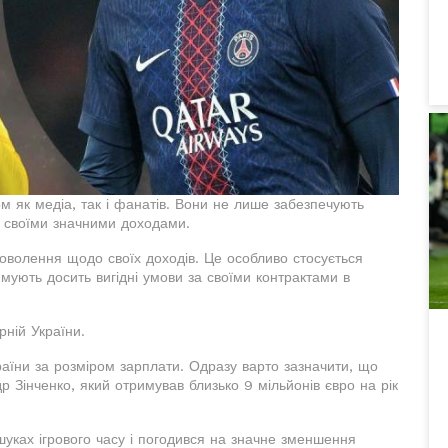
м як медіа, так і фанатів. Вони не лише забезпечують
ь своїми значними доходами.
оволення щодо своїх доходів. Це особливо стосується
римують досить вигідні умови за своїми контрактами в
рній України.
раїни за розміром зарплати. Одразу варто зазначити, що
 Зінченко, який отримував близько 9 мільйонів євро на рік
уках ігрового часу і погодився на значне зменшення