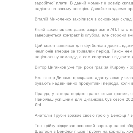
заробітної плати. В даний момент її розмір скла
падіння на восьму позицію. Давайте згадаємо пр
Віталій Миколенко закріпився в основному склад
Лівий захисник вже давно закріпися в АПЛ та є т
завершується контракт із клубом, але сторони в
Цей сезон виявився для футболіста досить вдалим
чемпіонів вперше за тривалий період. Також не
національну команду, а сам спортсмен відкрито д
Віктор Циганков уже три роки грає за Жирону / 
Екс-вінгер Динамо прекрасно адаптувався у складі
бувають надзвичайно продуктивні періоди, коли в
Правда, у вінгера нерідко трапляються травми, я
Найбільш успішним для Циганкова був сезон 2023
Лізі.
Анатолій Трубін вражає своєю грою у Бенфіці / 
Топ-трійку відкриває основний воротар нашої збір
Шахтаря в Бенфіку пішов Трубіну на користь, хо