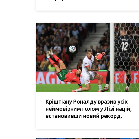
Кріштіану Роналду вразив усіх
неймовірним голом у Лізі націй,
встановивши новий рекорд.