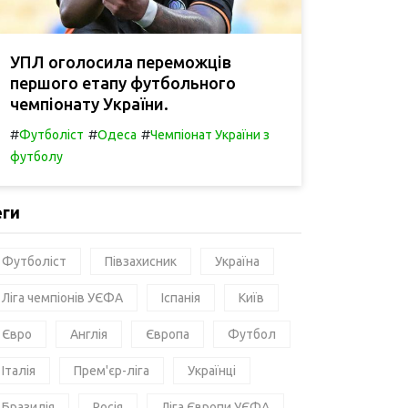
УПЛ оголосила переможців
першого етапу футбольного
чемпіонату України.
#
#
#
Футболіст
Одеса
Чемпіонат України з
футболу
еги
Футболіст
Півзахисник
Україна
Ліга чемпіонів УЄФА
Іспанія
Київ
Євро
Англія
Європа
Футбол
Італія
Прем'єр-ліга
Українці
Бразилія
Росія
Ліга Європи УЄФА