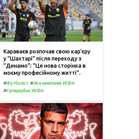
Караваєв розпочав свою кар'єру
у "Шахтарі" після переходу з
"Динамо": "Це нова сторінка в
моєму професійному житті".
#
#
Футболіст
Ліга чемпіонів УЄФА
#
Суперкубок УЄФА