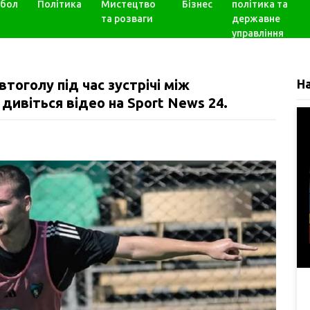
бол
Політика
Мистецтво
Бізнес
політика та
та розваги
державне
управління
тоголу під час зустрічі між
Н
ивіться відео на Sport News 24.