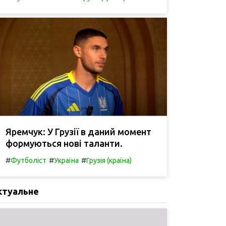
Яремчук: У Грузії в даний момент
формуються нові таланти.
#
#
#
Футболіст
Україна
Грузія (країна)
ктуальне