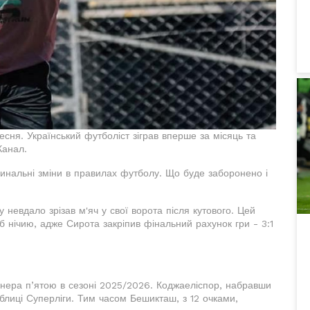
сня. Український футболіст зіграв вперше за місяць та
Канал.
инальні зміни в правилах футболу. Що буде заборонено і
 невдало зрізав м'яч у свої ворота після кутового. Цей
 б нічию, адже Сирота закріпив фінальний рахунок гри - 3:1
онера п’ятою в сезоні 2025/2026. Коджаеліспор, набравши
блиці Суперліги. Тим часом Бешикташ, з 12 очками,