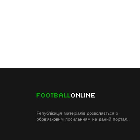
FOOTBALL
ONLINE
Републікація матеріалів дозволяється з
обов'язковим посиланням на даний портал.