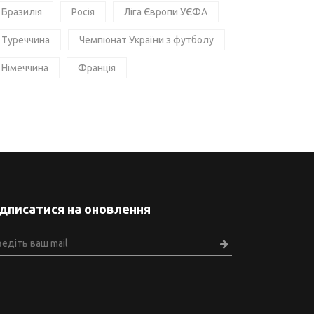
Бразилія
Росія
Ліга Європи УЄФА
Туреччина
Чемпіонат України з футболу
Німеччина
Франція
ідписатися на оновлення