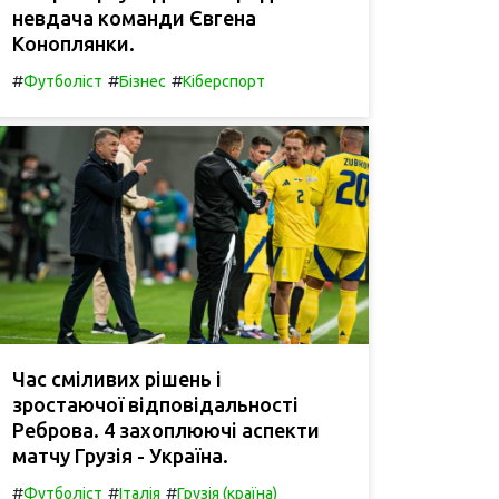
невдача команди Євгена
Коноплянки.
#
#
#
Футболіст
Бізнес
Кіберспорт
Час сміливих рішень і
зростаючої відповідальності
Реброва. 4 захоплюючі аспекти
матчу Грузія - Україна.
#
#
#
Футболіст
Італія
Грузія (країна)