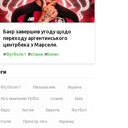
Баєр завершив угоду щодо
переходу аргентинського
центрбека з Марселя.
#
#
#
Футболіст
Іспанія
Бізнес
еги
Футболіст
Півзахисник
Україна
Ліга чемпіонів УЄФА
Іспанія
Київ
Євро
Англія
Європа
Футбол
Італія
Прем'єр-ліга
Українці