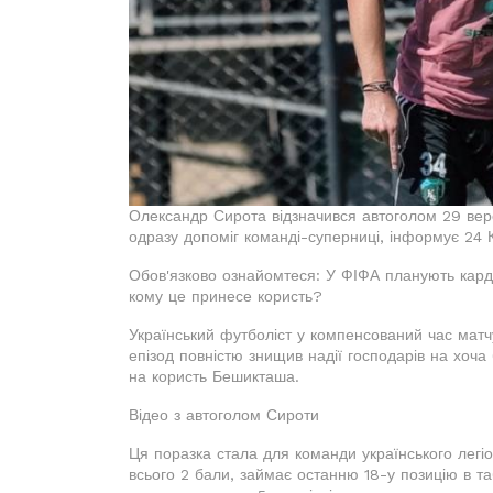
Олександр Сирота відзначився автоголом 29 вере
одразу допоміг команді-суперниці, інформує 24 
Обов'язково ознайомтеся: У ФІФА планують кард
кому це принесе користь?
Український футболіст у компенсований час матчу
епізод повністю знищив надії господарів на хоча
на користь Бешикташа.
Відео з автоголом Сироти
Ця поразка стала для команди українського легі
всього 2 бали, займає останню 18-у позицію в та