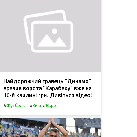
Найдорожчий гравець "Динамо"
вразив ворота "Карабаху" вже на
10-й хвилині гри. Дивіться відео!
#
#
#
Футболіст
Київ
Євро