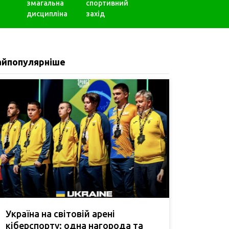
змагальна
спортивний
дисципліна
захід
айпопулярніше
Україна на світовій арені
кіберспорту: одна нагорода та