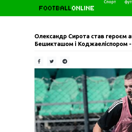
Спорт
фут
FOOTBALL
ONLINE
Олександр Сирота став героєм ав
Бешикташом і Коджаеліспором - д