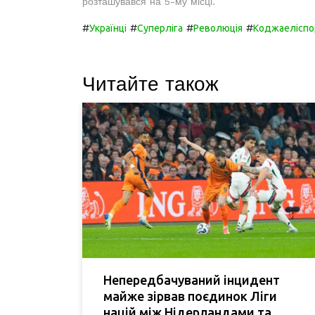
розташувався на 5-му місці.
#
#
#
#
Українці
Суперліга
Революція
Коджаеліспо
Читайте також
Непередбачуваний інцидент
майже зірвав поєдинок Ліги
націй між Нідерландами та