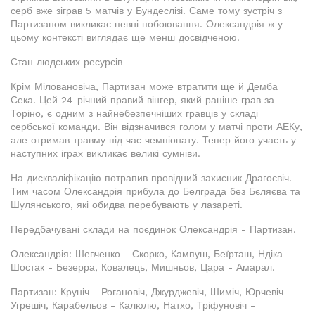
серб вже зіграв 5 матчів у Бундеслізі. Саме тому зустріч з
Партизаном викликає певні побоювання. Олександрія ж у
цьому контексті виглядає ще менш досвідченою.
Стан людських ресурсів
Крім Міловановіча, Партизан може втратити ще й Демба
Сека. Цей 24-річний правий вінгер, який раніше грав за
Торіно, є одним з найнебезпечніших гравців у складі
сербської команди. Він відзначився голом у матчі проти АЕКу,
але отримав травму під час чемпіонату. Тепер його участь у
наступних іграх викликає великі сумніви.
На дискваліфікацію потрапив провідний захисник Драгоєвіч.
Тим часом Олександрія прибула до Белграда без Бєляєва та
Шулянського, які обидва перебувають у лазареті.
Передбачувані склади на поєдинок Олександрія - Партизан.
Олександрія: Шевченко - Скорко, Кампуш, Беїрташ, Ндіка -
Шостак - Безерра, Ковалець, Мишньов, Цара - Амарал.
Партизан: Круніч - Рогановіч, Джурджевіч, Шиміч, Юрчевіч -
Угрешіч, Карабельов - Калюлю, Натхо, Тріфуновіч -