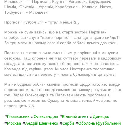
Мілошевіч --- Партизан: Круніч - Рогановіч, Джурджевіч,
Шиміч, Юрчевіч - Угрешіч, Карабельов - Калюлю, Натхо,
Тріфуновіч - Мілошевіч
Прогноз "Футбол 24" - тотал менше 2,5
Можна не сумніватись, що на старті зустрічі Партизан
спробує затиснути "жовто-чорних" - але що із цього вийде?
За три матчі в новому сезоні серби забили всього два голи.
Партизан не став значно сильнішим у порівнянні з минулим
сезоном. Наш опонент не має суттєвої переваги в кадровому
складі, а в тактичному аспекті белградці також не вражають.
Команда під керівництвом Кирила Нестеренка теоретично
має всі шанси на перемогу - навіть букмекери в це вірять.
Ми не будемо робити сміливі прогнози щодо того, хто вийде
переможцем, але не сподіваємося на високу результативність
гри. Зараз Олександрія та Партизан мають проблеми з
реалізацією моментів. Сумарна кількість голів, ймовірно, не
перевищить 2,5.
#
#
#
#
Півзахисник
Олександрія
Вільний агент
Донецьк
#
#
#
#
Москва
Андрій Шевченко
Серби
Оболонь (футбольний