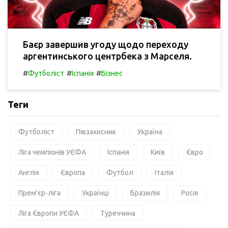
Баєр завершив угоду щодо переходу
аргентинського центрбека з Марселя.
#
#
#
Футболіст
Іспанія
Бізнес
Теги
Футболіст
Півзахисник
Україна
Ліга чемпіонів УЄФА
Іспанія
Київ
Євро
Англія
Європа
Футбол
Італія
Прем'єр-ліга
Українці
Бразилія
Росія
Ліга Європи УЄФА
Туреччина