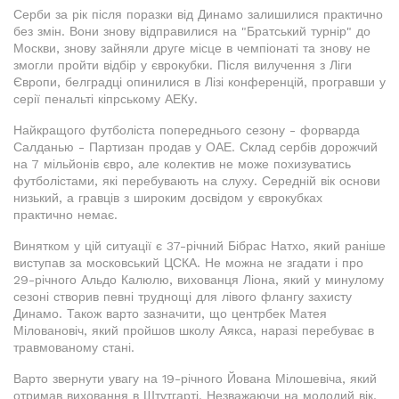
Серби за рік після поразки від Динамо залишилися практично
без змін. Вони знову відправилися на "Братський турнір" до
Москви, знову зайняли друге місце в чемпіонаті та знову не
змогли пройти відбір у єврокубки. Після вилучення з Ліги
Європи, белградці опинилися в Лізі конференцій, програвши у
серії пенальті кіпрському АЕКу.
Найкращого футболіста попереднього сезону - форварда
Салданью - Партизан продав у ОАЕ. Склад сербів дорожчий
на 7 мільйонів євро, але колектив не може похизуватись
футболістами, які перебувають на слуху. Середній вік основи
низький, а гравців з широким досвідом у єврокубках
практично немає.
Винятком у цій ситуації є 37-річний Бібрас Натхо, який раніше
виступав за московський ЦСКА. Не можна не згадати і про
29-річного Альдо Калюлю, вихованця Ліона, який у минулому
сезоні створив певні труднощі для лівого флангу захисту
Динамо. Також варто зазначити, що центрбек Матея
Міловановіч, який пройшов школу Аякса, наразі перебуває в
травмованому стані.
Варто звернути увагу на 19-річного Йована Мілошевіча, який
отримав виховання в Штутгарті. Незважаючи на молодий вік,