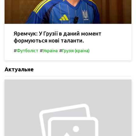
Яремчук: У Грузії в даний момент
формуються нові таланти.
#
#
#
Футболіст
Україна
Грузія (країна)
Актуальне