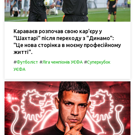
Караваєв розпочав свою кар'єру у
"Шахтарі" після переходу з "Динамо":
"Це нова сторінка в моєму професійному
житті".
#
#
#
Футболіст
Ліга чемпіонів УЄФА
Суперкубок
УЄФА