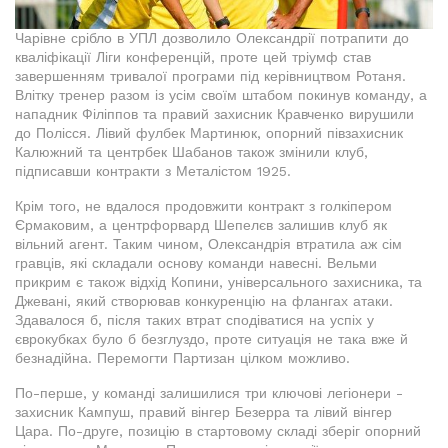
Чарівне срібло в УПЛ дозволило Олександрії потрапити до
кваліфікації Ліги конференцій, проте цей тріумф став
завершенням тривалої програми під керівництвом Ротаня.
Влітку тренер разом із усім своїм штабом покинув команду, а
нападник Філіппов та правий захисник Кравченко вирушили
до Полісся. Лівий фулбек Мартинюк, опорний півзахисник
Калюжний та центрбек Шабанов також змінили клуб,
підписавши контракти з Металістом 1925.
Крім того, не вдалося продовжити контракт з голкіпером
Єрмаковим, а центрфорвард Шепелєв залишив клуб як
вільний агент. Таким чином, Олександрія втратила аж сім
гравців, які складали основу команди навесні. Вельми
прикрим є також відхід Копини, універсального захисника, та
Джевані, який створював конкуренцію на флангах атаки.
Здавалося б, після таких втрат сподіватися на успіх у
єврокубках було б безглуздо, проте ситуація не така вже й
безнадійна. Перемогти Партизан цілком можливо.
По-перше, у команді залишилися три ключові легіонери -
захисник Кампуш, правий вінгер Безерра та лівий вінгер
Цара. По-друге, позицію в стартовому складі зберіг опорний