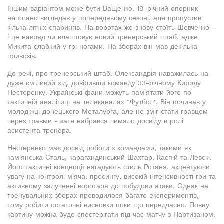
Іншим варіантом може бути Ващенко. 19-річний опорник
непогано виглядав у попередньому сезоні, але пропустив
кілька літніх спарингів. На воротах же знову стоїть Шевченко -
і це навряд чи влаштовує новий тренерський штаб, адже
Микита слабкий у грі ногами. На зборах він мав декілька
привозів.
До речі, про тренерський штаб. Олександрія наважилась на
дуже сміливий хід, довіривши команду 33-річному Кирилу
Нестеренку. Українські фани можуть пам'ятати його по
тактичній аналітиці на телеканалах "Футбол". Він починав у
молодіжці донецького Металурга, але не зміг стати гравцем
через травми - зате набрався чимало досвіду в ролі
асистента тренера.
Нестеренко має досвід роботи з командами, такими як
кам'янська Сталь, карагандинський Шахтар, Каспій та Левскі.
Його тактичні концепції нагадують стиль Ротаня, акцентуючи
увагу на контролі м'яча, пресингу, високій інтенсивності гри та
активному залученні воротаря до побудови атаки. Однак на
тренувальних зборах проводилося багато експериментів,
тому робити остаточні висновки поки що передчасно. Повну
картину можна буде спостерігати під час матчу з Партизаном.