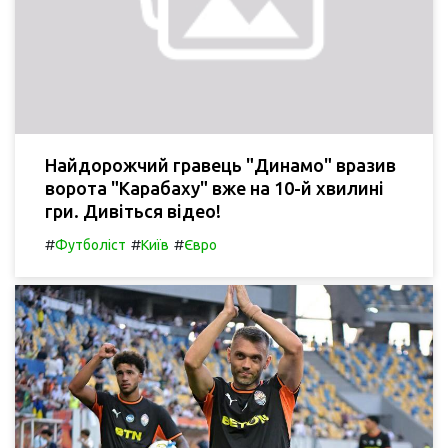
Найдорожчий гравець "Динамо" вразив
ворота "Карабаху" вже на 10-й хвилині
гри. Дивіться відео!
#
#
#
Футболіст
Київ
Євро