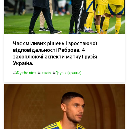
Час сміливих рішень і зростаючої
відповідальності Реброва. 4
захоплюючі аспекти матчу Грузія -
Україна.
#
#
#
Футболіст
Італія
Грузія (країна)