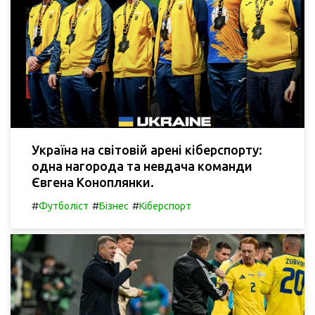
Україна на світовій арені кіберспорту:
одна нагорода та невдача команди
Євгена Коноплянки.
#
#
#
Футболіст
Бізнес
Кіберспорт