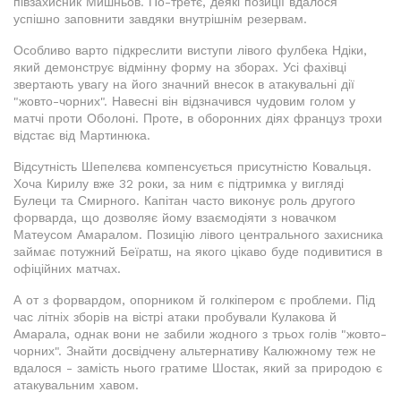
півзахисник Мишньов. По-третє, деякі позиції вдалося
успішно заповнити завдяки внутрішнім резервам.
Особливо варто підкреслити виступи лівого фулбека Ндіки,
який демонструє відмінну форму на зборах. Усі фахівці
звертають увагу на його значний внесок в атакувальні дії
"жовто-чорних". Навесні він відзначився чудовим голом у
матчі проти Оболоні. Проте, в оборонних діях француз трохи
відстає від Мартинюка.
Відсутність Шепелєва компенсується присутністю Ковальця.
Хоча Кирилу вже 32 роки, за ним є підтримка у вигляді
Булеци та Смирного. Капітан часто виконує роль другого
форварда, що дозволяє йому взаємодіяти з новачком
Матеусом Амаралом. Позицію лівого центрального захисника
займає потужний Беїратш, на якого цікаво буде подивитися в
офіційних матчах.
А от з форвардом, опорником й голкіпером є проблеми. Під
час літніх зборів на вістрі атаки пробували Кулакова й
Амарала, однак вони не забили жодного з трьох голів "жовто-
чорних". Знайти досвідчену альтернативу Калюжному теж не
вдалося - замість нього гратиме Шостак, який за природою є
атакувальним хавом.