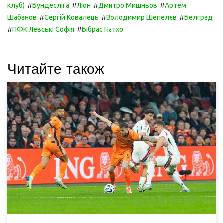
#
#
#
#
клуб)
Бундесліга
Ліон
Дмитро Мишньов
Артем
#
#
#
Шабанов
Сергій Ковалець
Володимир Шепелєв
Белград
#
#
ПФК Левські Софія
Бібрас Натхо
Читайте також