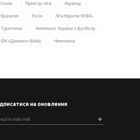
Італія
Прем'єр-ліга
Українці
Бразилія
Росія
Ліга Європи УЄФА
Туреччина
Чемпіонат України з футболу
ФК «Динамо» (Київ)
Німеччина
ідписатися на оновлення