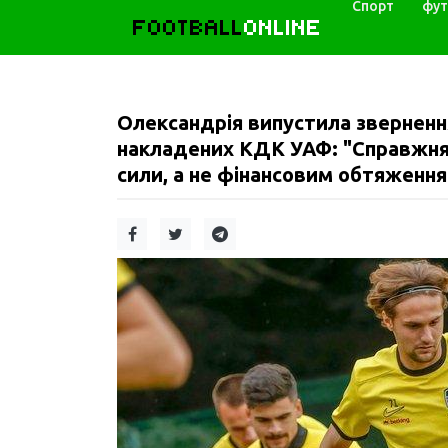
Спорт
фут
FOOTBALL
ONLINE
Олександрія випустила звернення
накладених КДК УАФ: "Справжня
сили, а не фінансовим обтяження