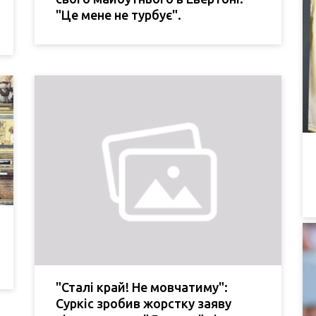
"Це мене не турбує".
"Сталі край! Не мовчатиму":
Суркіс зробив жорстку заяву