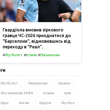
Гвардіола вмовив зіркового
гравця ЧС-2026 приєднатися до
"Барселони", відмовившись від
переходу в "Реал".
#
#
#
Футболіст
Іспанія
Півзахисник
еги
Футболіст
Півзахисник
Україна
Ліга чемпіонів УЄФА
Іспанія
Київ
Євро
Англія
Європа
Футбол