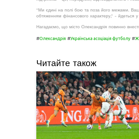
"Ми єдині на полі бою та поза його межами. Ва
обтяженням фінансового характеру," - йдеться у
Нагадаємо, що місто Олександрія повинно внест
#
#
#
Олександрія
Українська асоціація футболу
Ж
Читайте також