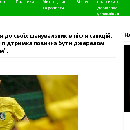
бол
Політика
Мистецтво
Бізнес
політика та
та розваги
державне
управління
 до своїх шанувальників після санкцій,
Н
 підтримка повинна бути джерелом
м".