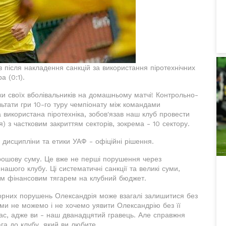
 після накладення санкцій за використання піротехнічних
а (0:1).
и своїх вболівальників на домашньому матчі! Контрольно-
ьтати гри 10-го туру чемпіонату між командами
а використана піротехніка, зобов'язав наш клуб провести
) з частковим закриттям секторів, зокрема - 10 сектору.
 дисципліни та етики УАФ - офіційні рішення.
рошову суму. Це вже не перші порушення через
ашого клубу. Ці систематичні санкції та великі суми,
ким фінансовим тягарем на клубний бюджет.
торних порушень Олександрія може взагалі залишитися без
 ми не можемо і не хочемо уявити Олександрію без її
вас, адже ви - наш дванадцятий гравець. Але справжня
ага до клубу, який ви любите.