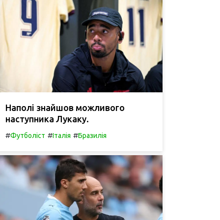
Наполі знайшов можливого
наступника Лукаку.
#
#
#
Футболіст
Італія
Бразилія