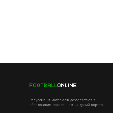
FOOTBALL
ONLINE
Републікація матеріалів дозволяється з
обов'язковим посиланням на даний портал.