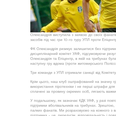
Олександрія виступила з заявою до своїх фанатів
засобів під час гри 10-го туру УПЛ проти Епіцентр
ФК Олександрія ризикує залишитися без підтримк
дисциплінарний комітет УАФ, підсумовуючи резул
Олександрія та Епіцентр, в якій на трибунах бул
наступну гру вдома (проти житомирського Полісся
Три команди з УПЛ отримали санкції від Комітету
Крім цього, наш клуб оштрафований на значну г
використання піротехніки і не перші штрафи для н
сплачені за провину окремих осіб, лягають важ
У подальшому, як зазначає КДК УАФ, у разі пов
підтримки вболівальників на трибунах. Зрештою,
палких фанатів. Ми розраховуємо на кожного з 
підтримка - це, передусім, відповідальність і пов