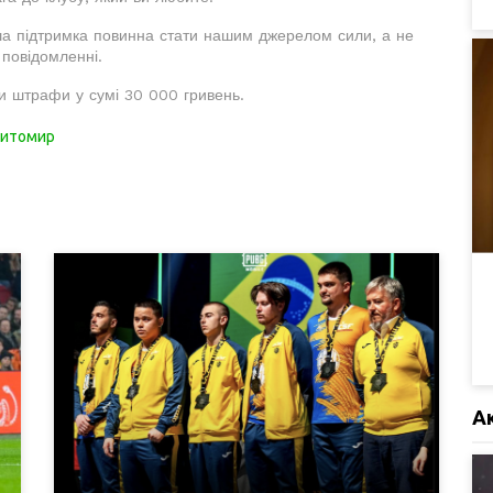
ша підтримка повинна стати нашим джерелом сили, а не
 повідомленні.
и штрафи у сумі 30 000 гривень.
итомир
А