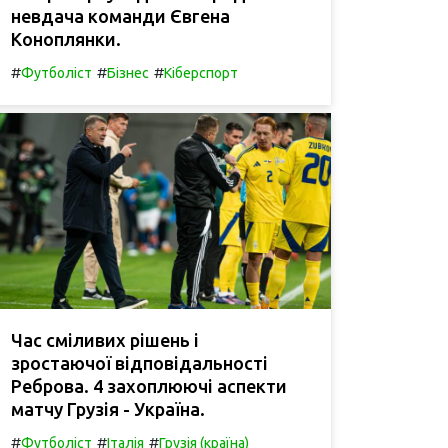
невдача команди Євгена
Коноплянки.
#
#
#
Футболіст
Бізнес
Кіберспорт
Час сміливих рішень і
зростаючої відповідальності
Реброва. 4 захоплюючі аспекти
матчу Грузія - Україна.
#
#
#
Футболіст
Італія
Грузія (країна)