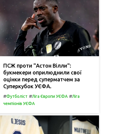
ПСЖ проти "Астон Вілли":
букмекери оприлюднили свої
оцінки перед суперматчем за
Суперкубок УЄФА.
#
#
#
Футболіст
Ліга Європи УЄФА
Ліга
чемпіонів УЄФА