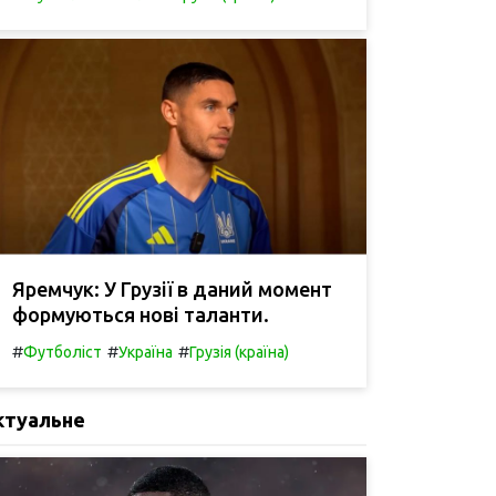
Яремчук: У Грузії в даний момент
формуються нові таланти.
#
#
#
Футболіст
Україна
Грузія (країна)
ктуальне