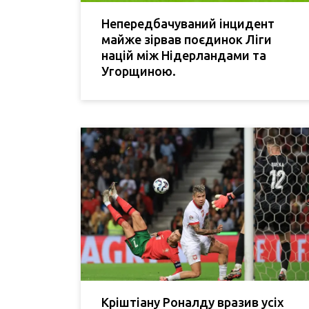
Непередбачуваний інцидент
майже зірвав поєдинок Ліги
націй між Нідерландами та
Угорщиною.
Кріштіану Роналду вразив усіх