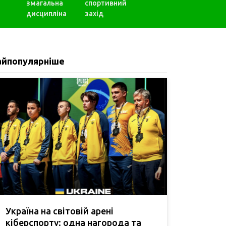
змагальна
спортивний
дисципліна
захід
айпопулярніше
Україна на світовій арені
кіберспорту: одна нагорода та